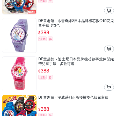
活動
券
DF童趣館 - 冰雪奇緣2日本品牌機芯數位印花兒
童手錶-共3色
388
$
活動
券
DF童趣館 - 迪士尼日本品牌機芯數字殼休閒織
帶兒童手錶 - 多款可選
388
$
活動
券
DF童趣館 - 漫威系列正版授權雙色殼兒童錶
388
$
活動
券