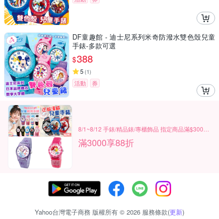
DF童趣館 - 迪士尼系列米奇防潑水雙色殼兒童
手錶-多款可選
388
$
5
(
1
)
活動
券
8/1~8/12 手錶/精品錶/專櫃飾品 指定商品滿$3000享88折
滿3000享88折
Yahoo台灣電子商務 版權所有 © 2026 服務條款(
更新
)