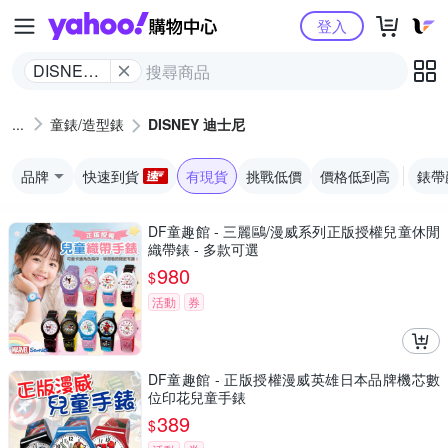
Yahoo購物中心
登入
DISNEY
迪士尼
童錶/造型錶
DISNEY 迪士尼
品牌
快速到貨
有現貨
挑戰低價
價格低到高
錶帶
DF童趣館 - 三麗鷗/漫威系列正版授權兒童休閒
織帶錶 - 多款可選
980
$
活動
券
DF童趣館 - 正版授權漫威英雄日本品牌機芯數
位印花兒童手錶
389
$