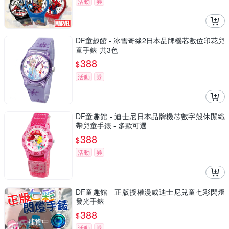
活動
券
DF童趣館 - 冰雪奇緣2日本品牌機芯數位印花兒
童手錶-共3色
388
$
活動
券
DF童趣館 - 迪士尼日本品牌機芯數字殼休閒織
帶兒童手錶 - 多款可選
388
$
活動
券
DF童趣館 - 正版授權漫威迪士尼兒童七彩閃燈
發光手錶
388
$
補貨中
活動
券