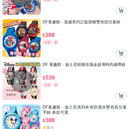
DF童趣館 - 漫威系列正版授權雙色殼兒童錶
388
$
活動
券
DF 童趣館 - 迪士尼經典玫瑰金超薄時尚織帶錶
539
$
補貨中
活動
券
DF童趣館 - 迪士尼系列米奇防潑水雙色殼兒童
手錶-多款可選
388
$
5
(
1
)