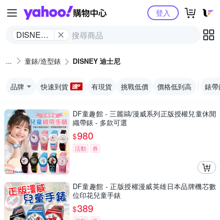
Yahoo購物中心
登入
DISNEY
迪士尼
童錶/造型錶
DISNEY 迪士尼
品牌
快速到貨
有現貨
挑戰低價
價格低到高
錶帶
DF童趣館 - 三麗鷗/漫威系列正版授權兒童休閒
織帶錶 - 多款可選
980
$
活動
券
DF童趣館 - 正版授權漫威英雄日本品牌機芯數
位印花兒童手錶
389
$