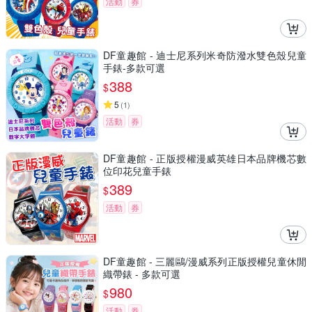
活動
券
DF童趣館 - 迪士尼系列米奇防潑水雙色殼兒童
手錶-多款可選
388
$
5
(
1
)
活動
券
DF童趣館 - 正版授權漫威英雄日本品牌機芯數
位印花兒童手錶
389
$
活動
券
DF童趣館 - 三麗鷗/漫威系列正版授權兒童休閒
織帶錶 - 多款可選
980
$
活動
券