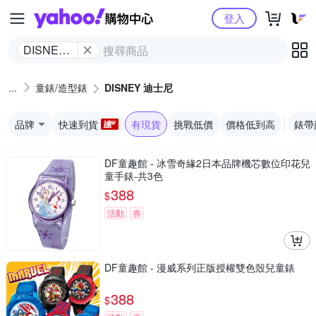
Yahoo購物中心
登入
DISNEY
迪士尼
童錶/造型錶
DISNEY 迪士尼
品牌
快速到貨
有現貨
挑戰低價
價格低到高
錶帶
DF童趣館 - 冰雪奇緣2日本品牌機芯數位印花兒
童手錶-共3色
388
$
活動
券
DF童趣館 - 漫威系列正版授權雙色殼兒童錶
388
$