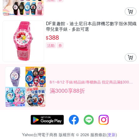
DF童趣館 - 迪士尼日本品牌機芯數字殼休閒織
帶兒童手錶 - 多款可選
388
$
活動
券
8/1~8/12 手錶/精品錶/專櫃飾品 指定商品滿$3000享88折
滿3000享88折
Yahoo台灣電子商務 版權所有 © 2026 服務條款(
更新
)