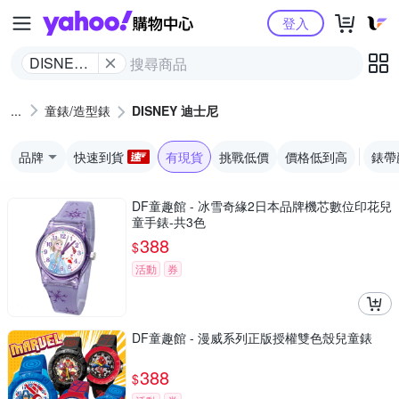
Yahoo購物中心
登入
DISNEY
迪士尼
童錶/造型錶
DISNEY 迪士尼
品牌
快速到貨
有現貨
挑戰低價
價格低到高
錶帶
DF童趣館 - 冰雪奇緣2日本品牌機芯數位印花兒
童手錶-共3色
388
$
活動
券
DF童趣館 - 漫威系列正版授權雙色殼兒童錶
388
$