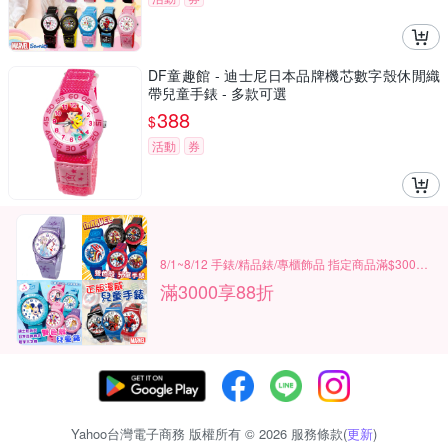
DF童趣館 - 迪士尼日本品牌機芯數字殼休閒織
帶兒童手錶 - 多款可選
388
$
活動
券
8/1~8/12 手錶/精品錶/專櫃飾品 指定商品滿$3000享88折
滿3000享88折
Yahoo台灣電子商務 版權所有 © 2026 服務條款(
更新
)