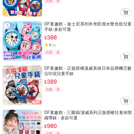
活動
券
DF童趣館 - 迪士尼系列米奇防潑水雙色殼兒童
手錶-多款可選
388
$
5
(
1
)
活動
券
DF童趣館 - 正版授權漫威英雄日本品牌機芯數
位印花兒童手錶
389
$
活動
券
DF童趣館 - 三麗鷗/漫威系列正版授權兒童休閒
織帶錶 - 多款可選
980
$
活動
券