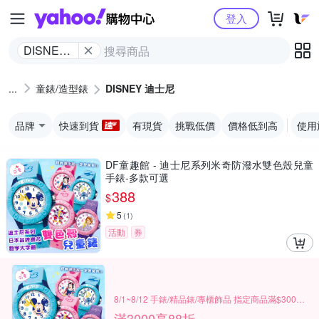
Yahoo購物中心
登入
DISNEY
迪士尼
童錶/造型錶
DISNEY 迪士尼
品牌
快速到貨
有現貨
挑戰低價
價格低到高
使用
DF童趣館 - 迪士尼系列米奇防潑水雙色殼兒童
手錶-多款可選
388
$
5
(
1
)
活動
券
8/1~8/12 手錶/精品錶/專櫃飾品 指定商品滿$3000享88折
滿3000享88折