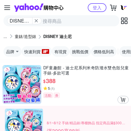
Yahoo購物中心
登入
DISNEY
迪士尼
童錶/造型錶
DISNEY 迪士尼
品牌
快速到貨
有現貨
挑戰低價
價格低到高
使用
DF童趣館 - 迪士尼系列米奇防潑水雙色殼兒童
手錶-多款可選
388
$
5
(
1
)
活動
券
8/1~8/12 手錶/精品錶/專櫃飾品 指定商品滿$3000享88折
滿3000享88折