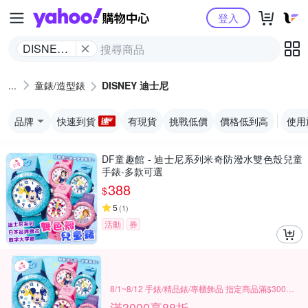
Yahoo購物中心
登入
DISNEY
迪士尼
童錶/造型錶
DISNEY 迪士尼
品牌
快速到貨
有現貨
挑戰低價
價格低到高
使用
DF童趣館 - 迪士尼系列米奇防潑水雙色殼兒童
手錶-多款可選
388
$
5
(
1
)
活動
券
8/1~8/12 手錶/精品錶/專櫃飾品 指定商品滿$3000享88折
滿3000享88折