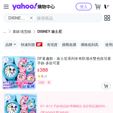
Yahoo購物中心
登入
DISNEY
迪士尼
童錶/造型錶
DISNEY 迪士尼
品牌
快速到貨
有現貨
挑戰低價
價格低到高
使用
DF童趣館 - 迪士尼系列米奇防潑水雙色殼兒童
手錶-多款可選
388
$
5
(
1
)
活動
券
8/1~8/12 手錶/精品錶/專櫃飾品 指定商品滿$3000享88折
滿3000享88折