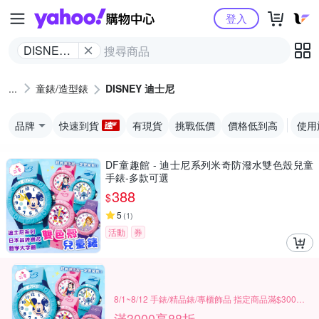
Yahoo購物中心
登入
DISNEY
迪士尼
童錶/造型錶
DISNEY 迪士尼
品牌
快速到貨
有現貨
挑戰低價
價格低到高
使用
DF童趣館 - 迪士尼系列米奇防潑水雙色殼兒童
手錶-多款可選
388
$
5
(
1
)
活動
券
8/1~8/12 手錶/精品錶/專櫃飾品 指定商品滿$3000享88折
滿3000享88折