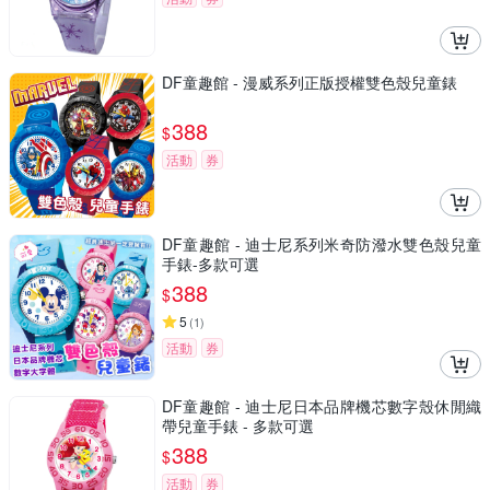
DF童趣館 - 漫威系列正版授權雙色殼兒童錶
388
$
活動
券
DF童趣館 - 迪士尼系列米奇防潑水雙色殼兒童
手錶-多款可選
388
$
5
(
1
)
活動
券
DF童趣館 - 迪士尼日本品牌機芯數字殼休閒織
帶兒童手錶 - 多款可選
388
$
活動
券