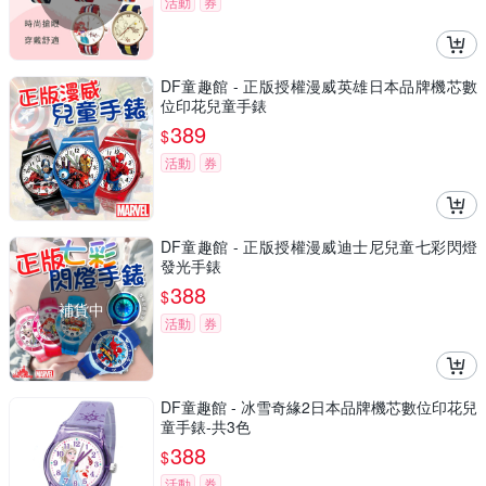
活動
券
DF童趣館 - 正版授權漫威英雄日本品牌機芯數
位印花兒童手錶
389
$
活動
券
DF童趣館 - 正版授權漫威迪士尼兒童七彩閃燈
發光手錶
388
$
補貨中
活動
券
DF童趣館 - 冰雪奇緣2日本品牌機芯數位印花兒
童手錶-共3色
388
$
活動
券