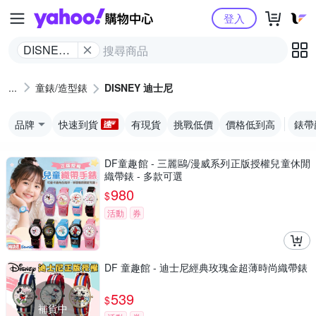
Yahoo購物中心
登入
DISNEY
迪士尼
童錶/造型錶
DISNEY 迪士尼
品牌
快速到貨
有現貨
挑戰低價
價格低到高
錶帶
DF童趣館 - 三麗鷗/漫威系列正版授權兒童休閒
織帶錶 - 多款可選
980
$
活動
券
DF 童趣館 - 迪士尼經典玫瑰金超薄時尚織帶錶
539
$
補貨中