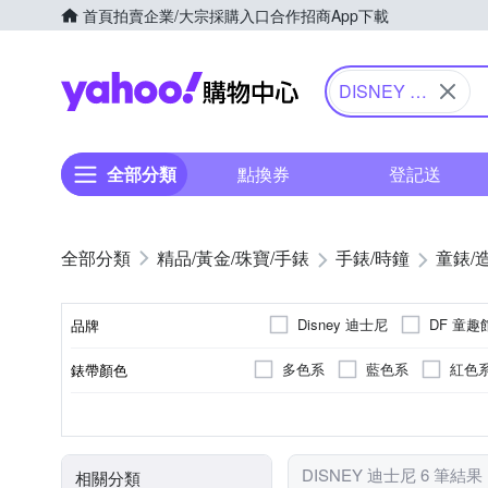
首頁
拍賣
企業/大宗採購入口
合作招商
App下載
Yahoo購物中心
DISNEY 迪
士尼
全部分類
點換券
登記送
精品/黃金/珠寶/手錶
手錶/時鐘
童錶/
Disney 迪士尼
DF 童趣
品牌
多色系
藍色系
紅色
錶帶顏色
品牌名稱
兒童錶
電池
石英錶
多色系
圓形
壓克力鏡面
藍色系
紅色
使用族群
動力來源
機芯類型
錶盤顏色
錶盤形狀
鏡面材質
DISNEY 迪士尼 6 筆結果
相關分類