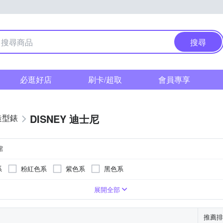
搜尋
必逛好店
刷卡/超取
會員專享
DISNEY 迪士尼
造型錶
館
系
粉紅色系
紫色系
黑色系
系
卡其色系
咖啡色系
灰色系
白色系
粉紅色系
展開全部
推薦排