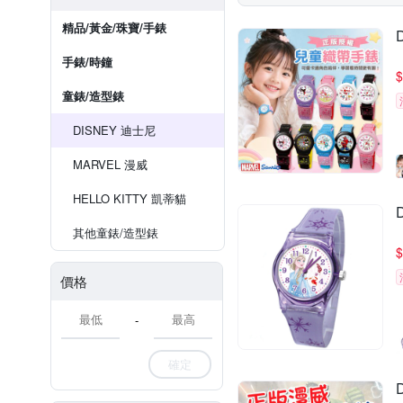
精品/黃金/珠寶/手錶
手錶/時鐘
$
童錶/造型錶
DISNEY 迪士尼
MARVEL 漫威
HELLO KITTY 凱蒂貓
其他童錶/造型錶
$
價格
-
確定