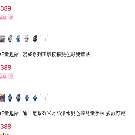
389
活動
券
+1
DF童趣館 - 漫威系列正版授權雙色殼兒童錶
388
活動
券
+1
DF童趣館 - 迪士尼系列米奇防潑水雙色殼兒童手錶-多款可選
388
5
(
1
)