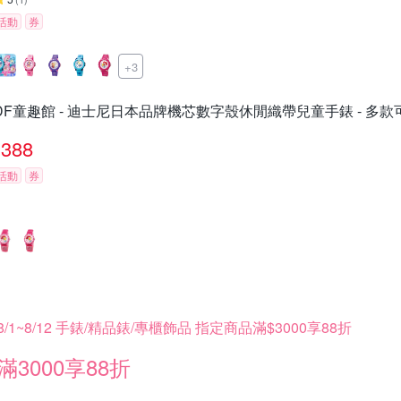
活動
券
+3
DF童趣館 - 迪士尼日本品牌機芯數字殼休閒織帶兒童手錶 - 多款
388
活動
券
8/1~8/12 手錶/精品錶/專櫃飾品 指定商品滿$3000享88折
滿3000享88折