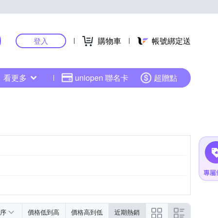
購物車
帳號綁定送
登入
看更多
uniopen 聯名卡
超贈點
紫色系
黑色系
序
價格低到高
價格高到低
近期熱銷