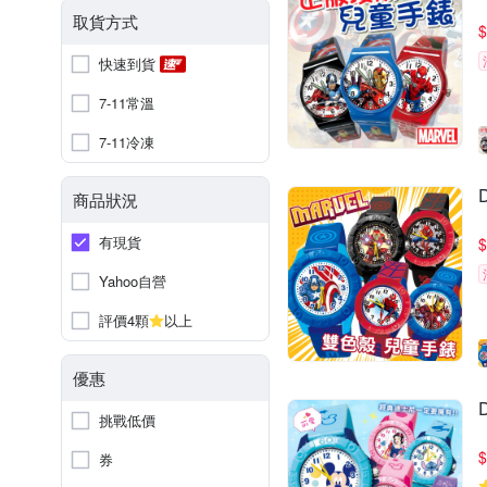
取貨方式
$
快速到貨
7-11常溫
7-11冷凍
商品狀況
有現貨
$
Yahoo自營
評價4顆
以上
優惠
挑戰低價
$
券