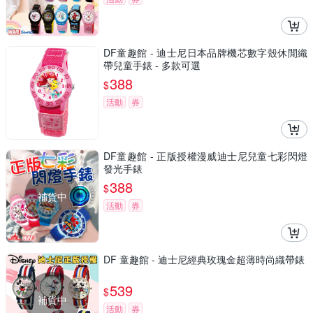
DF童趣館 - 迪士尼日本品牌機芯數字殼休閒織
帶兒童手錶 - 多款可選
388
$
活動
券
DF童趣館 - 正版授權漫威迪士尼兒童七彩閃燈
發光手錶
388
$
補貨中
活動
券
DF 童趣館 - 迪士尼經典玫瑰金超薄時尚織帶錶
539
$
補貨中
活動
券