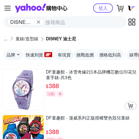
Yahoo購物中心
登入
DISNEY
迪士尼
童錶/造型錶
DISNEY 迪士尼
品牌
快速到貨
有現貨
挑戰低價
價格低到高
錶帶
DF童趣館 - 冰雪奇緣2日本品牌機芯數位印花兒
童手錶-共3色
388
$
活動
券
DF童趣館 - 漫威系列正版授權雙色殼兒童錶
388
$