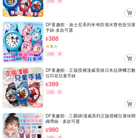
活動
券
DF童趣館 - 迪士尼系列米奇防潑水雙色殼兒童
手錶-多款可選
388
$
5
(
1
)
活動
券
DF童趣館 - 正版授權漫威英雄日本品牌機芯數
位印花兒童手錶
389
$
活動
券
DF童趣館 - 三麗鷗/漫威系列正版授權兒童休閒
織帶錶 - 多款可選
980
$
活動
券