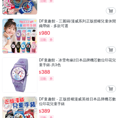
活動
券
DF童趣館 - 三麗鷗/漫威系列正版授權兒童休閒
織帶錶 - 多款可選
980
$
活動
券
DF童趣館 - 冰雪奇緣2日本品牌機芯數位印花兒
童手錶-共3色
388
$
活動
券
DF童趣館 - 正版授權漫威英雄日本品牌機芯數
位印花兒童手錶
389
$
活動
券