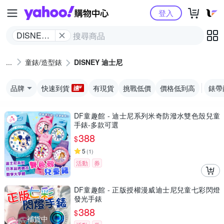
Yahoo購物中心
登入
DISNEY
迪士尼
童錶/造型錶
DISNEY 迪士尼
品牌
快速到貨
有現貨
挑戰低價
價格低到高
錶帶
DF童趣館 - 迪士尼系列米奇防潑水雙色殼兒童
手錶-多款可選
388
$
5
(
1
)
活動
券
DF童趣館 - 正版授權漫威迪士尼兒童七彩閃燈
發光手錶
388
$
補貨中