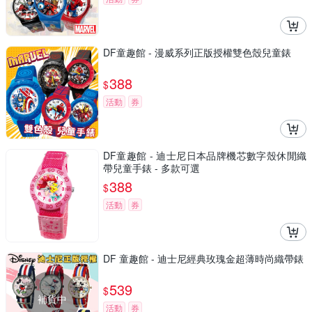
DF童趣館 - 漫威系列正版授權雙色殼兒童錶
388
$
活動
券
DF童趣館 - 迪士尼日本品牌機芯數字殼休閒織
帶兒童手錶 - 多款可選
388
$
活動
券
DF 童趣館 - 迪士尼經典玫瑰金超薄時尚織帶錶
539
$
補貨中
活動
券