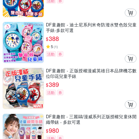
活動
券
DF童趣館 - 迪士尼系列米奇防潑水雙色殼兒童
手錶-多款可選
388
$
5
(
1
)
活動
券
DF童趣館 - 正版授權漫威英雄日本品牌機芯數
位印花兒童手錶
389
$
活動
券
DF童趣館 - 三麗鷗/漫威系列正版授權兒童休閒
織帶錶 - 多款可選
980
$
活動
券