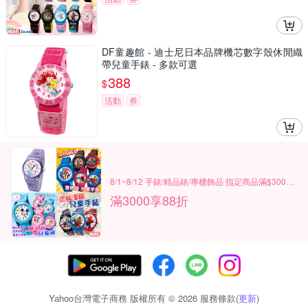
DF童趣館 - 迪士尼日本品牌機芯數字殼休閒織
帶兒童手錶 - 多款可選
388
$
活動
券
8/1~8/12 手錶/精品錶/專櫃飾品 指定商品滿$3000享88折
滿3000享88折
Yahoo台灣電子商務 版權所有 © 2026 服務條款(
更新
)