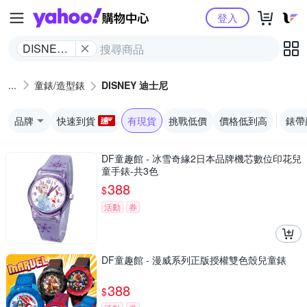
Yahoo購物中心
登入
DISNEY
迪士尼
童錶/造型錶
DISNEY 迪士尼
品牌
快速到貨
有現貨
挑戰低價
價格低到高
錶帶
DF童趣館 - 冰雪奇緣2日本品牌機芯數位印花兒
童手錶-共3色
388
$
活動
券
DF童趣館 - 漫威系列正版授權雙色殼兒童錶
388
$