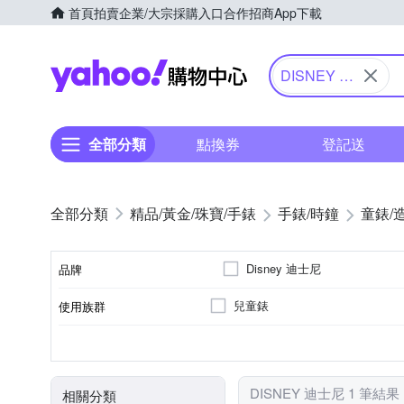
首頁
拍賣
企業/大宗採購入口
合作招商
App下載
Yahoo購物中心
DISNEY 迪
士尼
全部分類
點換券
登記送
精品/黃金/珠寶/手錶
手錶/時鐘
童錶/
Disney 迪士尼
品牌
兒童錶
使用族群
品牌名稱
電池
石英錶
橡膠/塑膠/矽膠/樹脂錶帶
多色系
一般摺疊錶扣
不鏽鋼
動力來源
機芯類型
錶帶材質
錶帶顏色
錶扣
錶殼材質
DISNEY 迪士尼 1 筆結果
相關分類