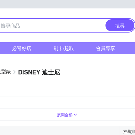
搜尋
必逛好店
刷卡/超取
會員專享
DISNEY 迪士尼
造型錶
展開全部
推薦排