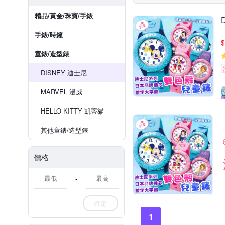
精品/黃金/珠寶/手錶
手錶/時鐘
$
童錶/造型錶
DISNEY 迪士尼
MARVEL 漫威
HELLO KITTY 凱蒂貓
其他童錶/造型錶
價格
-
確定
1