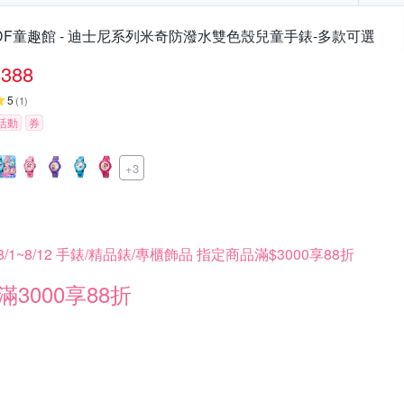
DF童趣館 - 迪士尼系列米奇防潑水雙色殼兒童手錶-多款可選
388
5
(
1
)
活動
券
+3
8/1~8/12 手錶/精品錶/專櫃飾品 指定商品滿$3000享88折
滿3000享88折