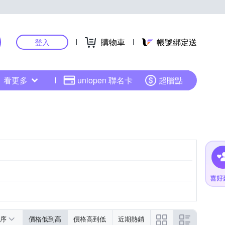
購物車
帳號綁定送
登入
看更多
uniopen 聯名卡
超贈點
序
價格低到高
價格高到低
近期熱銷