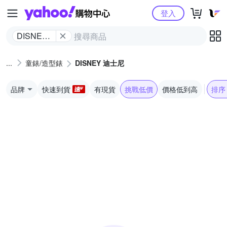
Yahoo購物中心
登入
DISNEY
迪士尼
童錶/造型錶
DISNEY 迪士尼
品牌
快速到貨
有現貨
挑戰低價
價格低到高
排序