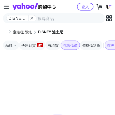
Yahoo購物中心
登入
DISNEY
迪士尼
童錶/造型錶
DISNEY 迪士尼
品牌
快速到貨
有現貨
挑戰低價
價格低到高
排序