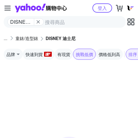
Yahoo購物中心
登入
DISNEY
迪士尼
童錶/造型錶
DISNEY 迪士尼
品牌
快速到貨
有現貨
挑戰低價
價格低到高
排序