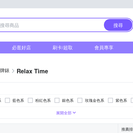
搜尋
必逛好店
刷卡/超取
會員專享
Relax Time
牌錶
系
藍色系
粉紅色系
銀色系
玫瑰金色系
紫色系
系
錶扣
銀色系
陶瓷錶帶
自動上鍊
其他
一般穿式 (ㄇ型)
白色系
橡膠/塑膠/矽膠/樹脂錶帶
人動電能
咖啡色系
蝴蝶釦
藍色系
活動式錶扣
其他
紫色系
無
粉紅色系
展開全部
推薦排