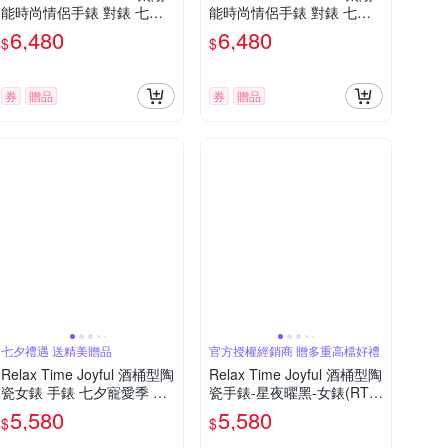
能時尚情侶手錶 對錶 七夕
能時尚情侶手錶 對錶 七夕
寵愛季 送禮推薦
寵愛季 送禮推薦-黑白/42+3
6,480
6,480
$
$
6mm RT-108S-1M+RT-108
S-1L
券
贈品
券
贈品
七夕禮遇 送精美贈品
官方授權經銷商 贈多重高檔好禮
Relax Time Joyful 酒桶型陶
Relax Time Joyful 酒桶型陶
瓷女錶 手錶 七夕寵愛季 送
瓷手錶-星夜曜黑-女錶(RT-1
禮推薦-星夜曜黑/30mm RT-
19-05)30mm
5,580
5,580
$
$
119-05