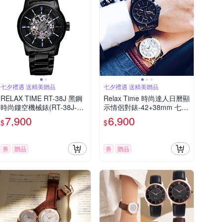
七夕禮遇 送精美贈品
七夕禮遇 送精美贈品
RELAX TIME RT-38J 黑鋼
Relax Time 時尚達人日曆顯
時尚鏤空機械錶(RT-38J-5)-
示情侶對錶-42+38mm 七夕
45mm 七夕寵愛季 送禮推薦
寵愛季 送禮推薦
7,900
6,900
$
$
券
贈品
券
贈品