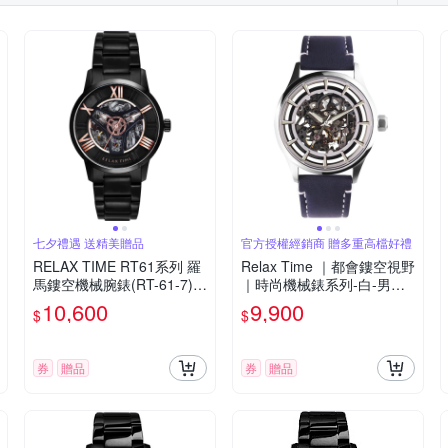
七夕禮遇 送精美贈品
官方授權經銷商 贈多重高檔好禮
RELAX TIME RT61系列 羅
Relax Time ｜都會鏤空視野
馬鏤空機械腕錶(RT-61-7)-
｜時尚機械錶系列-白-男錶
黑/42mm 七夕寵愛季 送禮
(RT-100K-1)38mm
10,600
9,900
$
$
推薦
券
贈品
券
贈品