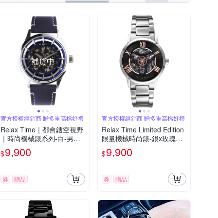
補貨中
官方授權經銷商 贈多重高檔好禮
官方授權經銷商 贈多重高檔好禮
Relax Time｜都會鏤空視野
Relax Time Limited Edition
｜時尚機械錶系列-白-男錶
限量機械時尚錶-銀x玫瑰金-
(RT-100K-2)38mm
男錶(RT-61-6)42mm
9,900
9,900
$
$
券
贈品
券
贈品