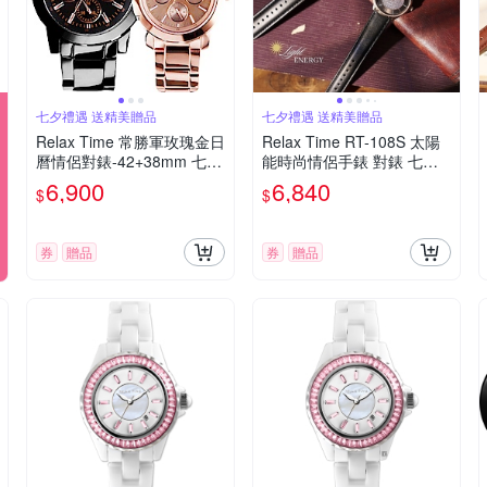
七夕禮遇 送精美贈品
七夕禮遇 送精美贈品
Relax Time 常勝軍玫瑰金日
Relax Time RT-108S 太陽
曆情侶對錶-42+38mm 七夕
能時尚情侶手錶 對錶 七夕
寵愛季 送禮推薦
寵愛季 送禮推薦-黑x玫瑰金/
6,900
6,840
$
$
42+36mm RT-108S-5M+R
T-108S-5L
券
贈品
券
贈品