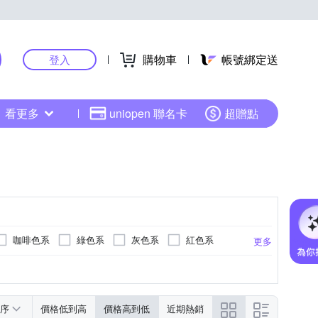
購物車
帳號綁定送
登入
看更多
uniopen 聯名卡
超贈點
咖啡色系
綠色系
灰色系
紅色系
更多
綠色系
紅色系
灰色系
金色系
序
價格低到高
價格高到低
近期熱銷