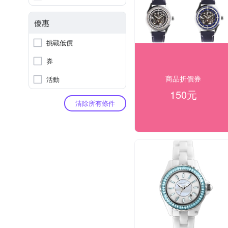
優惠
挑戰低價
券
商品折價券
活動
150元
清除所有條件