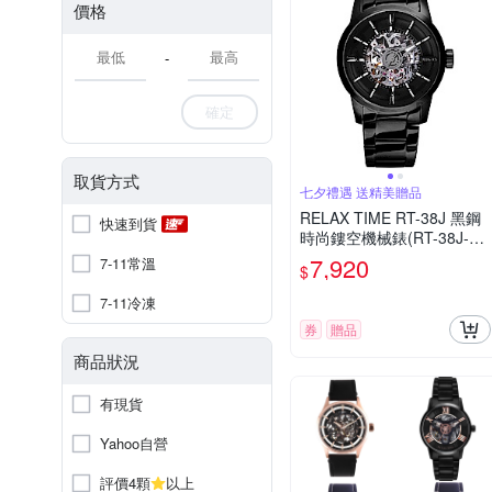
價格
-
確定
取貨方式
七夕禮遇 送精美贈品
RELAX TIME RT-38J 黑鋼
快速到貨
時尚鏤空機械錶(RT-38J-1)-
黑/45mm 七夕寵愛季 送禮
7,920
7-11常溫
$
推薦
7-11冷凍
券
贈品
商品狀況
有現貨
Yahoo自營
評價4顆
以上