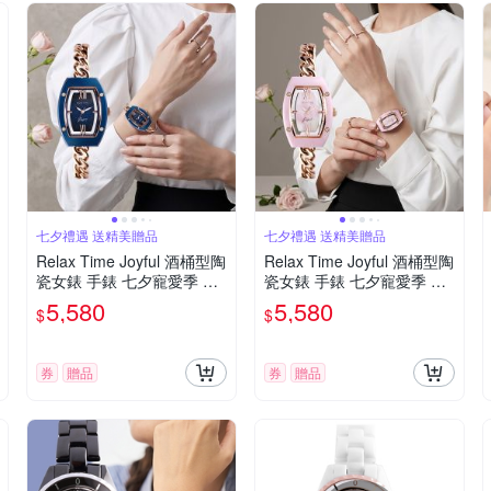
七夕禮遇 送精美贈品
七夕禮遇 送精美贈品
Relax Time Joyful 酒桶型陶
Relax Time Joyful 酒桶型陶
瓷女錶 手錶 七夕寵愛季 送
瓷女錶 手錶 七夕寵愛季 送
禮推薦-夢幻星際/30mm RT-
禮推薦-櫻粉浪漫/30mm RT-
5,580
5,580
$
$
119-03
119-02
券
贈品
券
贈品