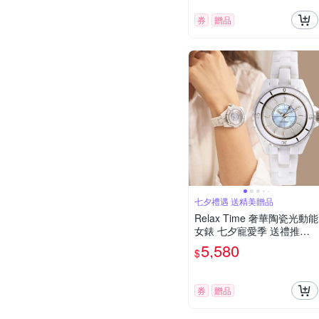
券
贈品
七夕禮遇 送精美贈品
Relax Time 奢華陶瓷光動能
女錶 七夕寵愛季 送禮推薦-
34mm RT-107S-1
5,580
$
券
贈品