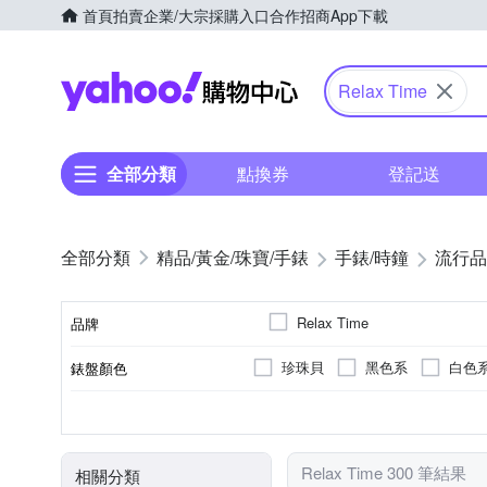
首頁
拍賣
企業/大宗採購入口
合作招商
App下載
Yahoo購物中心
Relax Time
全部分類
點換券
登記送
精品/黃金/珠寶/手錶
手錶/時鐘
流行品
Relax Time
品牌
珍珠貝
黑色系
白色
錶盤顏色
品牌名稱
多色系
金色系
橘色
玫瑰金色系
按壓式摺疊錶扣
女錶
電池
鍊帶錶帶
30米
男錶
太陽能/光動能
生活防水
皮革錶帶
黑色系
對錶
一般摺疊
50米
錶帶顏色
錶扣
使用族群
動力來源
錶帶材質
防水級別(米)
Relax Time 300 筆結果
相關分類