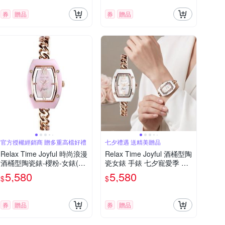
券
贈品
券
贈品
官方授權經銷商 贈多重高檔好禮
七夕禮遇 送精美贈品
Relax Time Joyful 時尚浪漫
Relax Time Joyful 酒桶型陶
酒桶型陶瓷錶-櫻粉-女錶(RT
瓷女錶 手錶 七夕寵愛季 送
-119-02)30mm
禮推薦-晨曦純白/30mm RT-
5,580
5,580
$
$
119-01
券
贈品
券
贈品