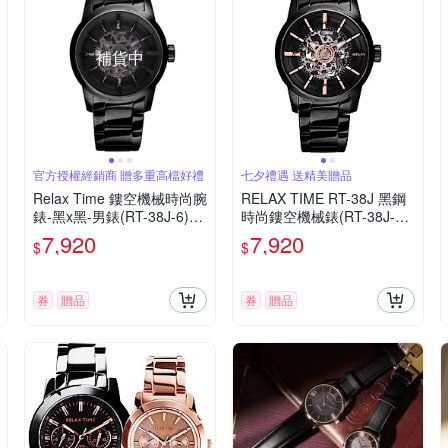
補貨中
官方授權經銷商 贈多重高檔好禮
七夕禮遇 送精美贈品
Relax Time 鏤空機械時尚腕
RELAX TIME RT-38J 黑鋼
錶-黑x黑-男錶(RT-38J-6)45
時尚鏤空機械錶(RT-38J-3)-
mm
45mm 七夕寵愛季 送禮推薦
7,920
7,920
$
$
券
贈品
券
贈品