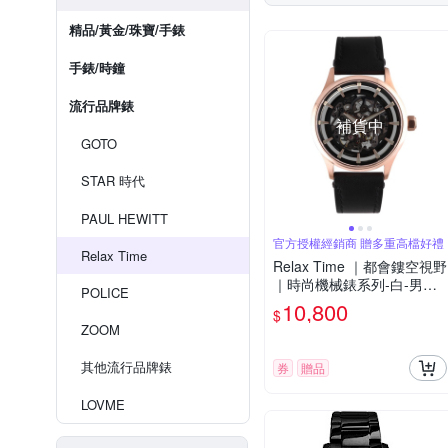
精品/黃金/珠寶/手錶
手錶/時鐘
流行品牌錶
補貨中
GOTO
STAR 時代
PAUL HEWITT
官方授權經銷商 贈多重高檔好禮
Relax Time
Relax Time ｜都會鏤空視野
｜時尚機械錶系列-白-男錶
POLICE
(RT-100K-5)38mm
10,800
$
ZOOM
其他流行品牌錶
券
贈品
LOVME