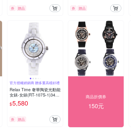
券
贈品
券
贈品
官方授權經銷商 贈多重高檔好禮
Relax Time 奢華陶瓷光動能
女錶-女錶(RT-107S-1)34m
商品折價券
m
5,580
$
150元
券
贈品