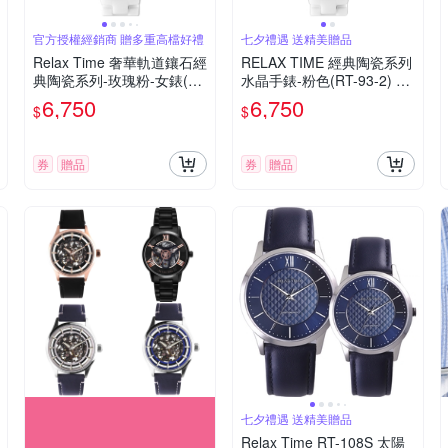
官方授權經銷商 贈多重高檔好禮
七夕禮遇 送精美贈品
Relax Time 奢華軌道鑲石經
RELAX TIME 經典陶瓷系列
典陶瓷系列-玫瑰粉-女錶(RT
水晶手錶-粉色(RT-93-2) 七
-93-2)34.2mm
夕寵愛季 送禮推薦
6,750
6,750
$
$
券
贈品
券
贈品
七夕禮遇 送精美贈品
Relax Time RT-108S 太陽