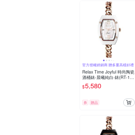
官方授權經銷商 贈多重高檔好禮
Relax Time Joyful 時尚陶瓷
酒桶錶-晨曦純白-錶(RT-119
-01)30mm
5,580
$
券
贈品