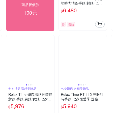
能時尚情侶手錶 對錶 七夕
商品折價券
寵愛季 送禮推薦-藍/42+36
6,480
$
100元
mm RT-108S-2M+RT-108S
-2L
券
贈品
七夕禮遇 送精美贈品
七夕禮遇 送精美贈品
Relax Time 學院風格紋情侶
Relax Time RT-112 三眼計
對錶 手錶 男錶 女錶 七夕寵
時手錶 七夕寵愛季 送禮推
愛季 送禮推薦-42+36mm R
薦-黑x銀/47mm RT-112-01
5,976
5,940
$
$
T-118-5M+RT-118-5L