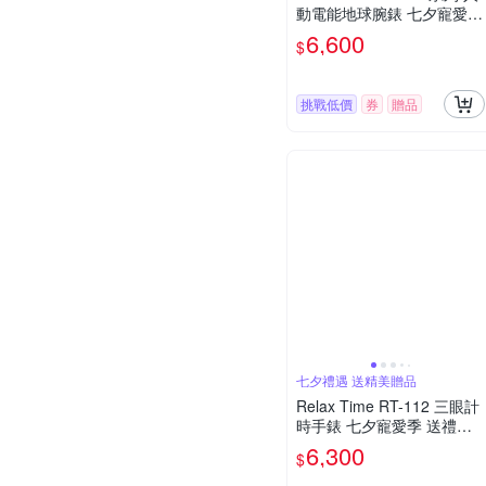
動電能地球腕錶 七夕寵愛季
送禮推薦-銀x黑/45mm
6,600
$
挑戰低價
券
贈品
七夕禮遇 送精美贈品
Relax Time RT-112 三眼計
時手錶 七夕寵愛季 送禮推
薦-黑x玫瑰金/47mm RT-11
6,300
$
2-02