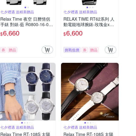
七夕禮遇 送精美贈品
七夕禮遇 送精美贈品
Relax Time 夜空 日曆情侶
RELAX TIME RT62系列 人
手錶 對錶-藍 R0800-16-07
動電能地球腕錶-玫塊金x黑/
X+R0800-16-07 七夕寵愛
45mm 七夕寵愛季 送禮推薦
6,660
6,600
$
$
季 送禮推薦
券
贈品
挑戰低價
券
贈品
七夕禮遇 送精美贈品
七夕禮遇 送精美贈品
Relax Time RT-108S 太陽
Relax Time RT-108S 太陽