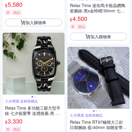
RT-107S-5BRG
5,580
$
Relax Time 迷你馬卡龍晶鑽陶
瓷腕錶-黑x金時標/30mm 七夕
券
贈品
寵愛季 送禮推薦
4,500
$
加入購物車
券
贈品
加入購物車
七夕禮遇 送精美贈品
Relax Time 多功能三眼方型手
錶 七夕寵愛季 送禮推薦-黑 R0
七夕禮遇 送精美贈品
800-25-02BL
3,330
$
Relax Time RT97極簡大三針
日期腕錶-藍/40mm 加贈皮帶 R
券
贈品