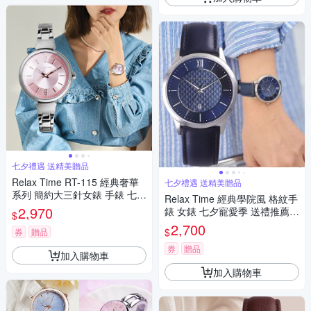
七夕禮遇 送精美贈品
Relax Time RT-115 經典奢華
七夕禮遇 送精美贈品
系列 簡約大三針女錶 手錶 七夕
Relax Time 經典學院風 格紋手
寵愛季 送禮推薦-銀x粉 RT-115
2,970
錶 女錶 七夕寵愛季 送禮推薦-
$
-01
藍/36mm RT-118-2L
2,700
$
券
贈品
券
贈品
加入購物車
加入購物車