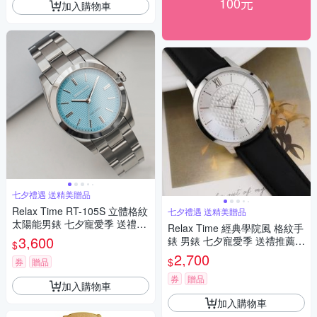
100元
加入購物車
七夕禮遇 送精美贈品
Relax Time RT-105S 立體格紋
七夕禮遇 送精美贈品
太陽能男錶 七夕寵愛季 送禮推
Relax Time 經典學院風 格紋手
薦-銀x湖水藍/40mm RT-105S-
3,600
錶 男錶 七夕寵愛季 送禮推薦-
$
2M
銀x黑/42mm RT-118-1M
2,700
$
券
贈品
券
贈品
加入購物車
加入購物車