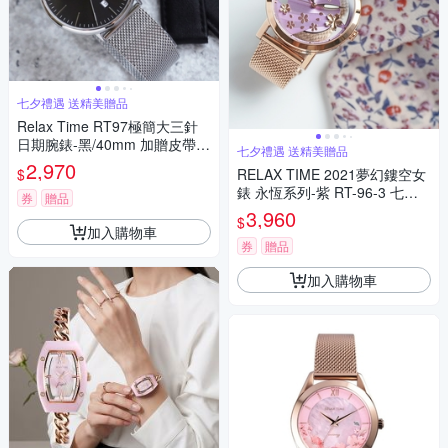
七夕禮遇 送精美贈品
Relax Time RT97極簡大三針
日期腕錶-黑/40mm 加贈皮帶 R
七夕禮遇 送精美贈品
T-97-3M 七夕寵愛季 送禮推薦
2,970
$
RELAX TIME 2021夢幻鏤空女
錶 永恆系列-紫 RT-96-3 七夕
券
贈品
寵愛季 送禮推薦
3,960
$
加入購物車
券
贈品
加入購物車