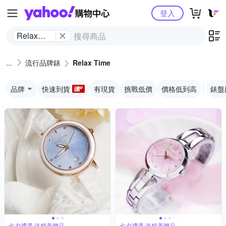
Yahoo購物中心
登入
Relax
Time
流行品牌錶
Relax Time
品牌
快速到貨
有現貨
挑戰低價
價格低到高
錶盤
七夕禮遇 送精美贈品
七夕禮遇 送精美贈品