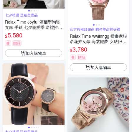
七夕禮遇 送精美贈品
Relax Time Joyful 酒桶型陶瓷
女錶 手錶 七夕寵愛季 送禮推
官方授權經銷商 贈多重高檔好禮
薦-櫻粉浪漫/30mm RT-119-02
5,580
$
Relax Time wwiinngg 插畫家聯
名花卉女錶 海棠輕夢-女錶(RT-
券
贈品
106-02)36mm
3,780
$
加入購物車
券
贈品
加入購物車
七夕禮遇 送精美贈品