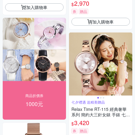
T-97-2M 七夕寵愛季 送禮推薦
2,970
$
加入購物車
券
贈品
加入購物車
商品折價券
七夕禮遇 送精美贈品
1000元
Relax Time RT-115 經典奢華
系列 簡約大三針女錶 手錶 七夕
寵愛季 送禮推薦-玫瑰金x粉 RT
3,420
$
-115-03
券
贈品