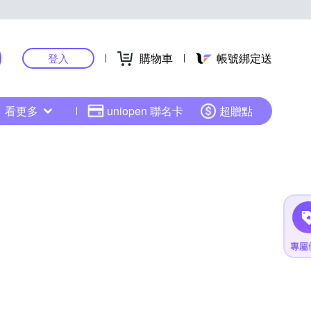
購物車
帳號綁定送
登入
看更多
uniopen 聯名卡
超贈點