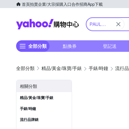
首頁
拍賣
企業/大宗採購入口
合作招商
App下載
Yahoo購物中心
PAUL
HEWITT
全部分類
點換券
登記送
精品/黃金/珠寶/手錶
手錶/時鐘
流行品
相關分類
精品/黃金/珠寶/手錶
手錶/時鐘
流行品牌錶