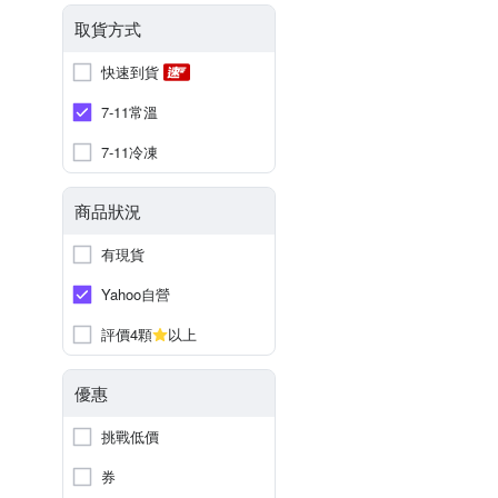
取貨方式
快速到貨
7-11常溫
7-11冷凍
商品狀況
有現貨
Yahoo自營
評價4顆
以上
優惠
挑戰低價
券