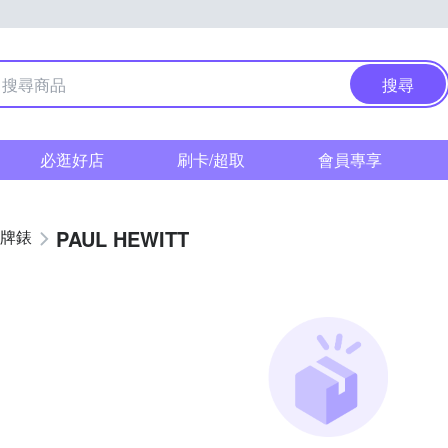
搜尋
必逛好店
刷卡/超取
會員專享
PAUL HEWITT
牌錶