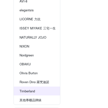
AVI-8
elegantsis
LICORNE 力抗
ISSEY MIYAKE 三宅一生
NATURALLY JOJO
NIXON
Nordgreen
OBAKU
Olivia Burton
Roven Dino 羅梵迪諾
Timberland
其他專櫃品牌錶