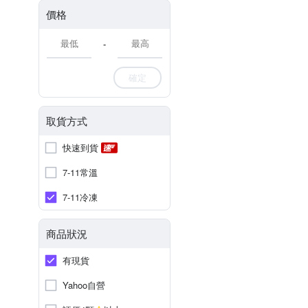
價格
-
確定
取貨方式
快速到貨
7-11常溫
7-11冷凍
商品狀況
有現貨
Yahoo自營