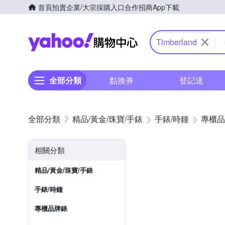
首頁
拍賣
企業/大宗採購入口
合作招商
App下載
Yahoo購物中心
Timberland
全部分類
點換券
登記送
精品/黃金/珠寶/手錶
手錶/時鐘
專櫃品
相關分類
精品/黃金/珠寶/手錶
手錶/時鐘
專櫃品牌錶