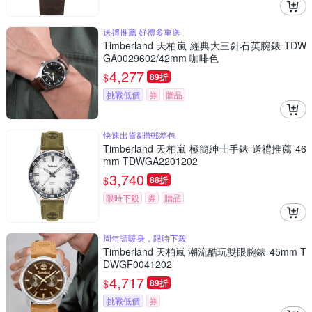
送禮推薦 好禮多重送
Timberland 天柏嵐 經典大三針石英腕錶-TDW
GA0029602/42mm 咖啡色
4,277
$
89折
挑戰低價
券
贈品
快速出貨&贈郵差包
Timberland 天柏嵐 極簡紳士手錶 送禮推薦-46
mm TDWGA2201202
3,740
$
88折
限時下殺
券
贈品
周年請暖身，限時下殺
Timberland 天柏嵐 潮流酷玩雙眼腕錶-45mm T
DWGF0041202
4,717
$
89折
挑戰低價
券