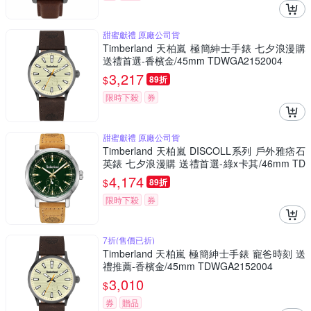
甜蜜獻禮 原廠公司貨
Timberland 天柏嵐 極簡紳士手錶 七夕浪漫購
送禮首選-香檳金/45mm TDWGA2152004
3,217
$
89折
限時下殺
券
甜蜜獻禮 原廠公司貨
Timberland 天柏嵐 DISCOLL系列 戶外雅痞石
英錶 七夕浪漫購 送禮首選-綠x卡其/46mm TD
WGF2231002
4,174
$
89折
限時下殺
券
7折(售價已折)
Timberland 天柏嵐 極簡紳士手錶 寵爸時刻 送
禮推薦-香檳金/45mm TDWGA2152004
3,010
$
券
贈品