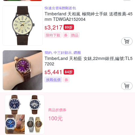
快速出貨&贈郵差包
Timberland 天柏嵐 極簡紳士手錶 送禮推薦-45
mm TDWGA2152004
3,217
$
89折
限時下殺
券
贈品
簡約, 中三針顯示, 鑽圈
TimberLand 天柏藍 女錶,22mm錶徑,編號:TL5
7202
5,441
$
84折
挑戰低價
券
商品折價券
100元