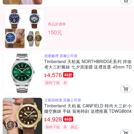
商品折價券
150元
甜蜜獻禮 原廠公司貨
Timberland 天柏嵐 NORTHBRIDGE系列 捍衛
者大三針腕錶 七夕浪漫購 送禮首選-45mm TD
WGG0010806
4,576
$
88折
限時下殺
券
父親節精選 原廠公司貨
Timberland 天柏嵐 CANFIELD 時尚大三針小
鏤空腕錶 手錶 寵爸時刻 送禮推薦 TDWGB004
0803
4,928
$
88折
限時下殺
券
贈品