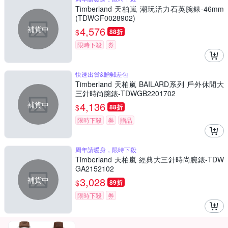
Timberland 天柏嵐 潮玩活力石英腕錶-46mm
(TDWGF0028902)
補貨中
4,576
$
88折
限時下殺
券
快速出貨&贈郵差包
Timberland 天柏嵐 BAILARD系列 戶外休閒大
三針時尚腕錶-TDWGB2201702
補貨中
4,136
$
88折
限時下殺
券
贈品
周年請暖身，限時下殺
Timberland 天柏嵐 經典大三針時尚腕錶-TDW
GA2152102
補貨中
3,028
$
89折
限時下殺
券