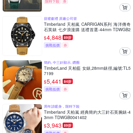
限時下殺
券
甜蜜獻禮 原廠公司貨
Timberland 天柏嵐 CARRIGAN系列 海洋傳奇
石英錶 七夕浪漫購 送禮首選-44mm TDWGB2
230601
4,848
$
89折
挑戰低價
券
簡約, 中三針顯示, 鑽圈
TimberLand 天柏藍 女錶,28mm錶徑,編號:TL5
7199
5,441
$
84折
挑戰低價
券
周年請暖身，限時下殺
Timberland 天柏嵐 經典簡約大三針石英腕錶-4
3mm TDWGB0041402
3,943
$
89折
挑戰低價
券