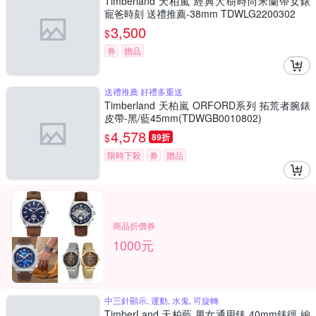
Timberland 天柏嵐 經典大樹時尚米蘭帶女錶
寵爸時刻 送禮推薦-38mm TDWLG2200302
3,500
$
券
贈品
送禮推薦 好禮多重送
Timberland 天柏嵐 ORFORD系列 拓荒者腕錶
皮帶-黑/藍45mm(TDWGB0010802)
4,578
$
89折
限時下殺
券
贈品
商品折價券
1000元
中三針顯示, 運動, 水鬼, 可旋轉
TimberLand 天柏藍 男女通用錶,40mm錶徑,編