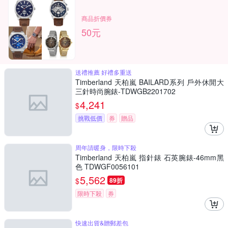
商品折價券
50元
送禮推薦 好禮多重送
Timberland 天柏嵐 BAILARD系列 戶外休閒大
三針時尚腕錶-TDWGB2201702
4,241
$
挑戰低價
券
贈品
周年請暖身，限時下殺
Timberland 天柏嵐 指針錶 石英腕錶-46mm黑
色 TDWGF0056101
5,562
$
89折
限時下殺
券
快速出貨&贈郵差包