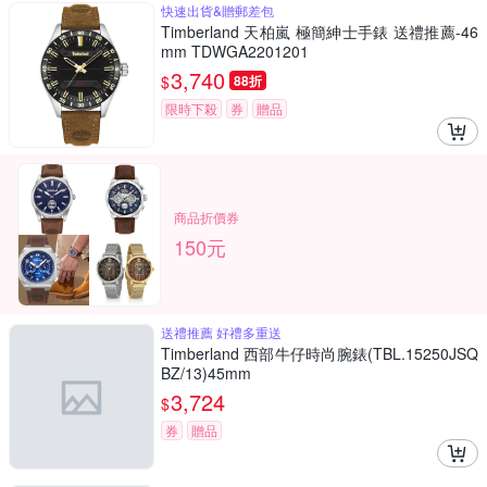
快速出貨&贈郵差包
Timberland 天柏嵐 極簡紳士手錶 送禮推薦-46
mm TDWGA2201201
3,740
$
88折
限時下殺
券
贈品
商品折價券
150元
送禮推薦 好禮多重送
Timberland 西部牛仔時尚腕錶(TBL.15250JSQ
BZ/13)45mm
3,724
$
券
贈品