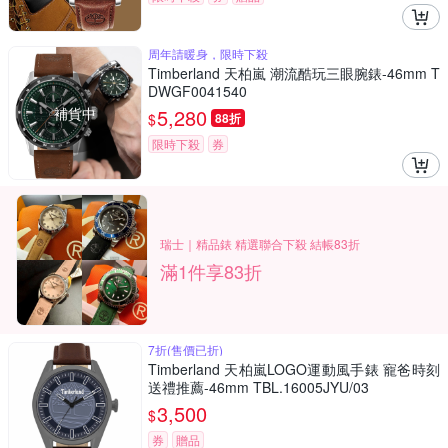
周年請暖身，限時下殺
Timberland 天柏嵐 潮流酷玩三眼腕錶-46mm T
DWGF0041540
補貨中
5,280
$
88折
限時下殺
券
瑞士｜精品錶 精選聯合下殺 結帳83折
滿1件享83折
7折(售價已折)
Timberland 天柏嵐LOGO運動風手錶 寵爸時刻
送禮推薦-46mm TBL.16005JYU/03
3,500
$
券
贈品