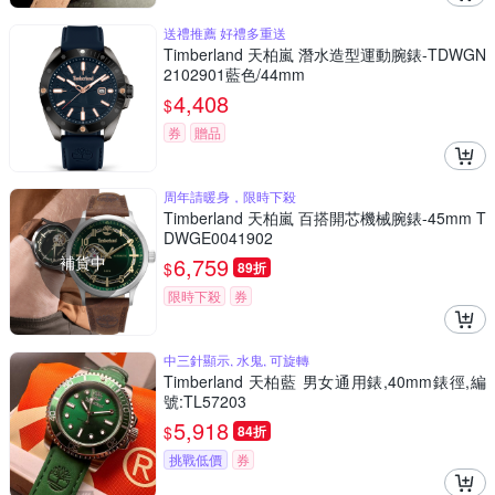
送禮推薦 好禮多重送
Timberland 天柏嵐 潛水造型運動腕錶-TDWGN
2102901藍色/44mm
4,408
$
券
贈品
周年請暖身，限時下殺
Timberland 天柏嵐 百搭開芯機械腕錶-45mm T
DWGE0041902
補貨中
6,759
$
89折
限時下殺
券
中三針顯示, 水鬼, 可旋轉
Timberland 天柏藍 男女通用錶,40mm錶徑,編
號:TL57203
5,918
$
84折
挑戰低價
券