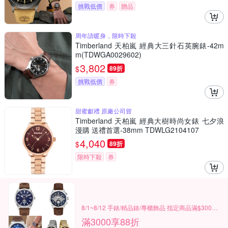
挑戰低價
券
贈品
周年請暖身，限時下殺
Timberland 天柏嵐 經典大三針石英腕錶-42m
m(TDWGA0029602)
3,802
$
89折
挑戰低價
券
甜蜜獻禮 原廠公司貨
Timberland 天柏嵐 經典大樹時尚女錶 七夕浪
漫購 送禮首選-38mm TDWLG2104107
4,040
$
89折
限時下殺
券
8/1~8/12 手錶/精品錶/專櫃飾品 指定商品滿$3000享88折
滿3000享88折