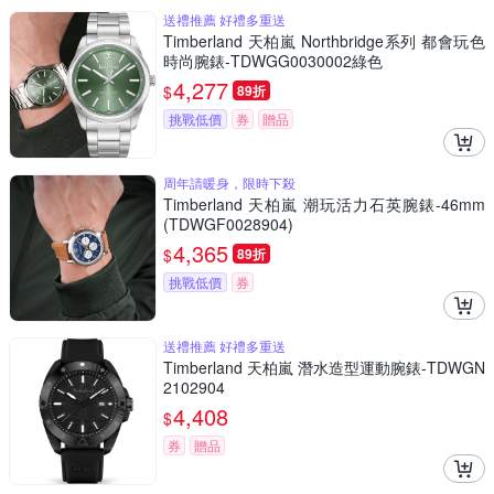
送禮推薦 好禮多重送
Timberland 天柏嵐 Northbridge系列 都會玩色
時尚腕錶-TDWGG0030002綠色
4,277
$
89折
挑戰低價
券
贈品
周年請暖身，限時下殺
Timberland 天柏嵐 潮玩活力石英腕錶-46mm
(TDWGF0028904)
4,365
$
89折
挑戰低價
券
送禮推薦 好禮多重送
Timberland 天柏嵐 潛水造型運動腕錶-TDWGN
2102904
4,408
$
券
贈品