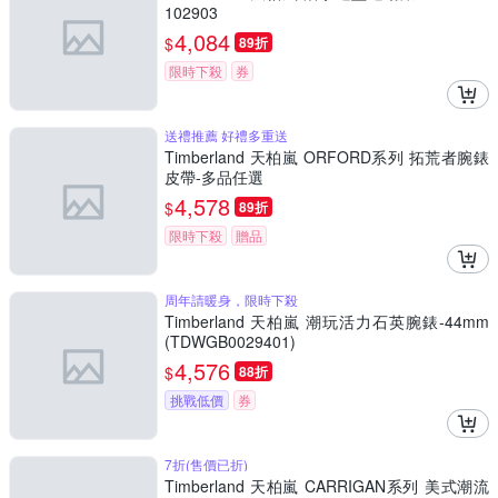
102903
4,084
$
89折
限時下殺
券
送禮推薦 好禮多重送
Timberland 天柏嵐 ORFORD系列 拓荒者腕錶
皮帶-多品任選
4,578
$
89折
限時下殺
贈品
周年請暖身，限時下殺
Timberland 天柏嵐 潮玩活力石英腕錶-44mm
(TDWGB0029401)
4,576
$
88折
挑戰低價
券
7折(售價已折)
Timberland 天柏嵐 CARRIGAN系列 美式潮流