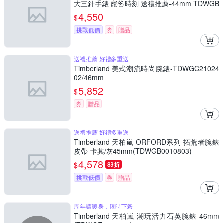
大三針手錶 寵爸時刻 送禮推薦-44mm TDWGB
0029401
4,550
$
挑戰低價
券
贈品
送禮推薦 好禮多重送
Timberland 美式潮流時尚腕錶-TDWGC21024
02/46mm
5,852
$
券
贈品
送禮推薦 好禮多重送
Timberland 天柏嵐 ORFORD系列 拓荒者腕錶
皮帶-卡其/灰45mm(TDWGB0010803)
4,578
$
89折
挑戰低價
券
贈品
周年請暖身，限時下殺
Timberland 天柏嵐 潮玩活力石英腕錶-46mm