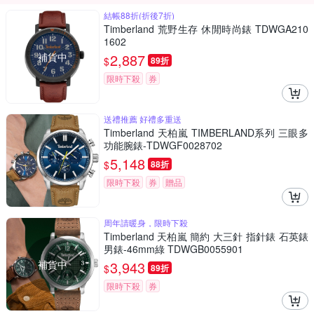
結帳88折(折後7折)
Timberland 荒野生存 休閒時尚錶 TDWGA210
1602
補貨中
2,887
$
89折
限時下殺
券
送禮推薦 好禮多重送
Timberland 天柏嵐 TIMBERLAND系列 三眼多
功能腕錶-TDWGF0028702
5,148
$
88折
限時下殺
券
贈品
周年請暖身，限時下殺
Timberland 天柏嵐 簡約 大三針 指針錶 石英錶
男錶-46mm綠 TDWGB0055901
補貨中
3,943
$
89折
限時下殺
券