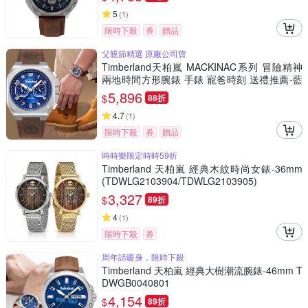
5
(
1
)
限時下殺
券
贈品
父親節精選 原廠公司貨
Timberland天柏嵐 MACKINAC系列 冒險精神
兩地時間方形腕錶 手錶 寵爸時刻 送禮推薦-藍
TDWGF0055003
5,896
$
88折
4.7
(
1
)
限時下殺
券
贈品
時時樂限定時時59折
Timberland 天柏嵐 經典木紋時尚女錶-36mm
(TDWLG2103904/TDWLG2103905)
3,327
$
89折
4
(
1
)
限時下殺
券
周年請暖身，限時下殺
Timberland 天柏嵐 經典大樹潮流腕錶-46mm T
DWGB0040801
4,154
$
89折