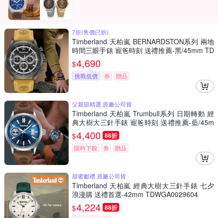
7折(售價已折)
Timberland 天柏嵐 BERNARDSTON系列 兩地
時間三眼手錶 寵爸時刻 送禮推薦-黑/45mm TD
WGF0054603
4,690
$
挑戰低價
券
贈品
父親節精選 原廠公司貨
Timberland 天柏嵐 Trumbull系列 日期轉動 經
典大樹大三針手錶 寵爸時刻 送禮推薦-藍/45m
m TDWGB0041005
4,400
$
88折
限時下殺
券
贈品
甜蜜獻禮 原廠公司貨
Timberland 天柏嵐 經典大樹大三針手錶 七夕
浪漫購 送禮首選-42mm TDWGA0029604
4,224
$
88折