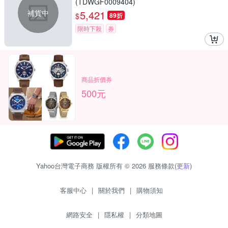
(TDWGF0009404)
補貨中
5,421
$
89折
限時下殺
券
商品折價券
500元
Yahoo台灣電子商務 版權所有 © 2026 服務條款(
更新
)
客服中心
|
關於我們
|
購物須知
網路安全
|
隱私權
|
分類地圖