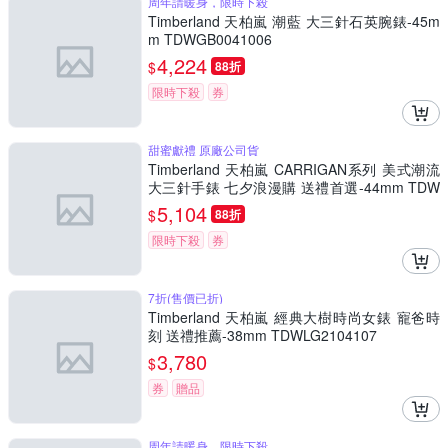
周年請暖身，限時下殺
Timberland 天柏嵐 潮藍 大三針石英腕錶-45m
m TDWGB0041006
4,224
$
88折
限時下殺
券
甜蜜獻禮 原廠公司貨
Timberland 天柏嵐 CARRIGAN系列 美式潮流
大三針手錶 七夕浪漫購 送禮首選-44mm TDW
GB0029401
5,104
$
88折
限時下殺
券
7折(售價已折)
Timberland 天柏嵐 經典大樹時尚女錶 寵爸時
刻 送禮推薦-38mm TDWLG2104107
3,780
$
券
贈品
周年請暖身，限時下殺