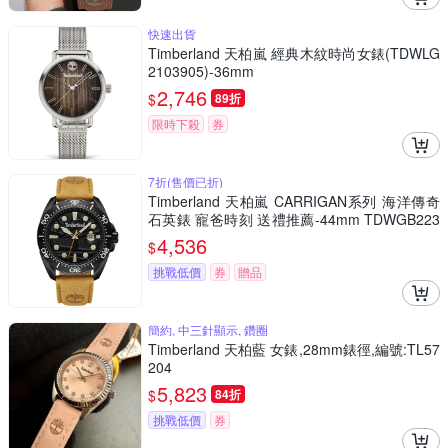
快速出貨
Timberland 天柏嵐 經典木紋時尚女錶(TDWLG
2103905)-36mm
2,746
$
89折
限時下殺
券
7折(售價已折)
Timberland 天柏嵐 CARRIGAN系列 海洋傳奇
石英錶 寵爸時刻 送禮推薦-44mm TDWGB223
0601
4,536
$
挑戰低價
券
贈品
簡約, 中三針顯示, 鑽圈
Timberland 天柏藍 女錶,28mm錶徑,編號:TL57
204
5,823
$
84折
挑戰低價
券