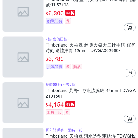
號:TL57198
6,300
$
84折
挑戰低價
券
7折(售價已折)
Timberland 天柏嵐 經典大樹大三針手錶 寵爸
時刻 送禮推薦-42mm TDWGA0029604
3,780
$
挑戰低價
券
贈品
結帳88折(折後7折)
Timberland 荒野生存潮流腕錶-44mm TDWGA
2101501
4,154
$
89折
限時下殺
券
周年請暖身，限時下殺
Timberland 天柏嵐 潛水造型運動錶-TDWGN2