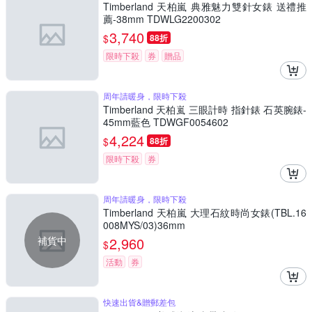
Timberland 天柏嵐 典雅魅力雙針女錶 送禮推
薦-38mm TDWLG2200302
3,740
$
88折
限時下殺
券
贈品
周年請暖身，限時下殺
Timberland 天柏嵐 三眼計時 指針錶 石英腕錶-
45mm藍色 TDWGF0054602
4,224
$
88折
限時下殺
券
周年請暖身，限時下殺
Timberland 天柏嵐 大理石紋時尚女錶(TBL.16
008MYS/03)36mm
補貨中
2,960
$
活動
券
快速出貨&贈郵差包