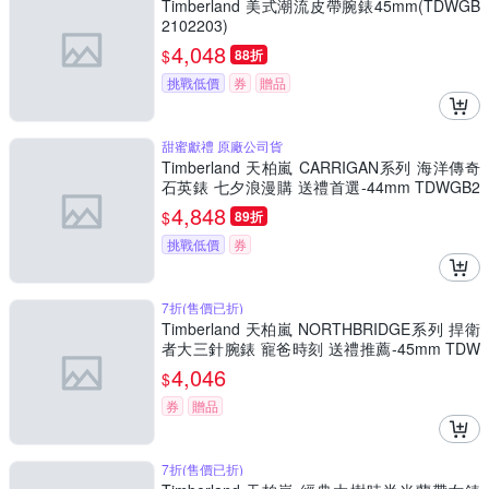
Timberland 美式潮流皮帶腕錶45mm(TDWGB
2102203)
4,048
$
88折
挑戰低價
券
贈品
甜蜜獻禮 原廠公司貨
Timberland 天柏嵐 CARRIGAN系列 海洋傳奇
石英錶 七夕浪漫購 送禮首選-44mm TDWGB2
230601
4,848
$
89折
挑戰低價
券
7折(售價已折)
Timberland 天柏嵐 NORTHBRIDGE系列 捍衛
者大三針腕錶 寵爸時刻 送禮推薦-45mm TDW
GG0010806
4,046
$
券
贈品
7折(售價已折)