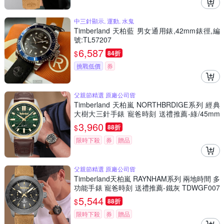
中三針顯示, 運動, 水鬼
Timberland 天柏藍 男女通用錶,42mm錶徑,編
號:TL57207
6,587
$
84折
挑戰低價
券
父親節精選 原廠公司貨
Timberland 天柏嵐 NORTHBRDIGE系列 經典
大樹大三針手錶 寵爸時刻 送禮推薦-綠/45mm
TDWGB0041206
3,960
$
88折
限時下殺
券
贈品
父親節精選 原廠公司貨
Timberland天柏嵐 RAYNHAM系列 兩地時間 多
功能手錶 寵爸時刻 送禮推薦-鐵灰 TDWGF007
5102
5,544
$
88折
限時下殺
券
贈品