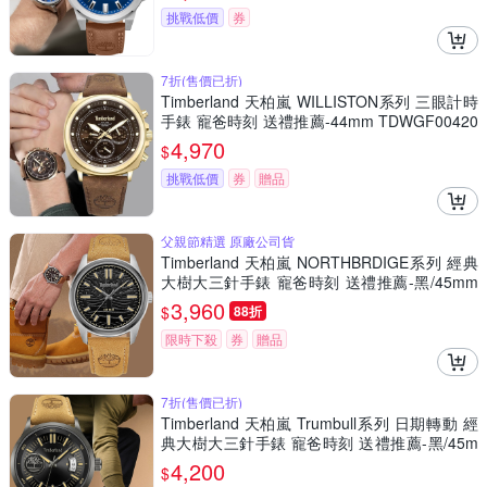
挑戰低價
券
7折(售價已折)
Timberland 天柏嵐 WILLISTON系列 三眼計時
手錶 寵爸時刻 送禮推薦-44mm TDWGF00420
03
4,970
$
挑戰低價
券
贈品
父親節精選 原廠公司貨
Timberland 天柏嵐 NORTHBRDIGE系列 經典
大樹大三針手錶 寵爸時刻 送禮推薦-黑/45mm
TDWGB0041204
3,960
$
88折
限時下殺
券
贈品
7折(售價已折)
Timberland 天柏嵐 Trumbull系列 日期轉動 經
典大樹大三針手錶 寵爸時刻 送禮推薦-黑/45m
m TDWGB0041006
4,200
$