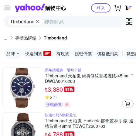
Yahoo購物中心
登入
Timberland
專櫃品牌錶
Timberland
品牌
快速到貨
有現貨
挑戰低價
價格低到高
錶盤
周年請暖身，限時下殺
Timberland 天柏嵐 經典條紋百搭腕錶-45mm T
DWGA0010203
3,380
$
89折
5
(
1
)
挑戰低價
券
快速出貨&贈郵差包
Timberland 天柏嵐 Hadlock 都會叢林手錶 送
禮首選-46mm TDWGF2200703
補貨中
4,788
$
89折