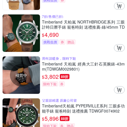
7折(售價已折)
Timberland 天柏嵐 NORTHBRIDGE系列 三眼
計時日曆手錶 寵爸時刻 送禮推薦-綠/45mm TD
WGF0041206
4,690
$
挑戰低價
券
贈品
周年請暖身，限時下殺
Timberland 天柏嵐 經典大三針石英腕錶-43m
m(TDWGM0029801)
補貨中
3,802
$
89折
限時下殺
券
父親節精選 原廠公司貨
Timberland天柏嵐 PYPERVILLE系列 三眼多功
能手錶 寵爸時刻 送禮推薦 TDWGF0074902
5,896
$
88折
限時下殺
券
贈品