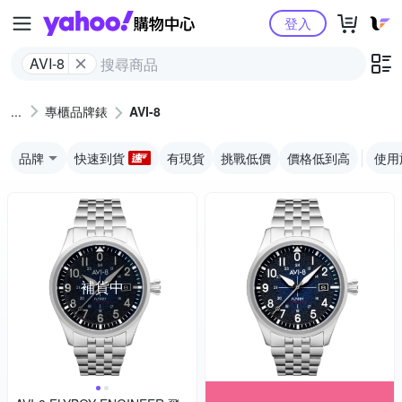
Yahoo購物中心
登入
AVI-8
專櫃品牌錶
AVI-8
品牌
快速到貨
有現貨
挑戰低價
價格低到高
使用
補貨中