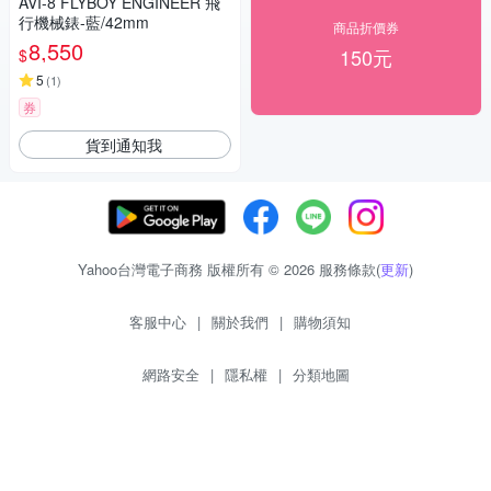
AVI-8 FLYBOY ENGINEER 飛
行機械錶-藍/42mm
商品折價券
8,550
150元
$
5
(
1
)
券
貨到通知我
Yahoo台灣電子商務 版權所有 © 2026 服務條款(
更新
)
客服中心
|
關於我們
|
購物須知
網路安全
|
隱私權
|
分類地圖