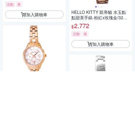
活動
券
HELLO KITTY 凱蒂貓 水玉點
加入購物車
點甜美手錶-粉紅x玫瑰金/32m
m
2,772
$
活動
券
加入購物車
HELLO KITTY 凱蒂貓 微甜繽
紛手錶 -白x玫瑰金x紫/27mm
2,757
89折
$
限時下殺
券
HELLO KITTY 凱蒂貓秀氣質感
加入購物車
流行手錶-銀x粉紅/19mm