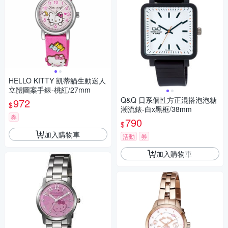
HELLO KITTY 凱蒂貓生動迷人
立體圖案手錶-桃紅/27mm
Q&Q 日系個性方正混搭泡泡糖
972
$
潮流錶-白x黑框/38mm
券
790
$
加入購物車
活動
券
加入購物車