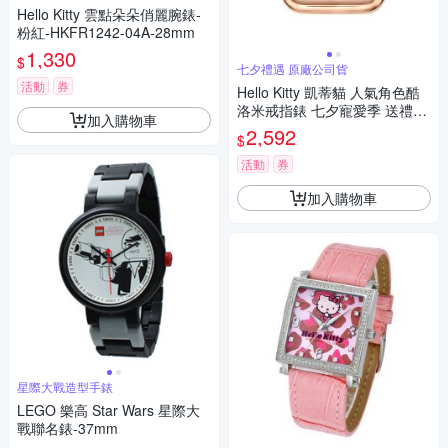
Hello Kitty 雲點朵朵俏麗腕錶-
粉紅-HKFR1242-04A-28mm
1,330
$
七夕禮遇 原廠公司貨
活動
券
Hello Kitty 凱蒂貓 人氣角色酷
洛米戒指錶 七夕寵愛季 送禮推
加入購物車
薦-玫瑰金 LK713LRWI-A
2,592
$
活動
券
加入購物車
星際大戰造型手錶
LEGO 樂高 Star Wars 星際大
戰聯名錶-37mm