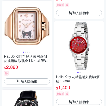
活動
券
加入購物車
HELLO KITTY 酷洛米 可愛俏
皮戒指錶 玫瑰金 LK713LRWI-
A_20mm
2,880
$
券
Hello Kitty 花精靈魅力腕錶(酒
紅)32mm
加入購物車
1,400
$
活動
券
加入購物車