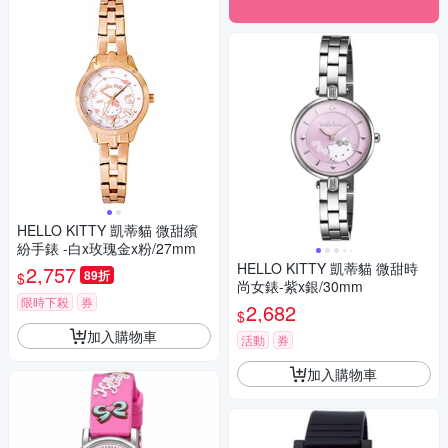
HELLO KITTY 凱蒂貓 微甜繽
紛手錶 -白x玫瑰金x粉/27mm
HELLO KITTY 凱蒂貓 微甜時
2,757
89折
$
尚女錶-紫x銀/30mm
限時下殺
券
2,682
$
加入購物車
活動
券
加入購物車