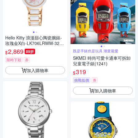
Hello Kitty 浪漫甜心陶瓷腕錶-
玫瑰金X白-LK706LRWW-32m
m
2,869
既是手錶也是玩具 潮童最愛
89折
$
SKMEI 時尚可愛卡通車可拆卸
限時下殺
券
兒童電子錶(1241)
加入購物車
319
$
挑戰低價
券
加入購物車