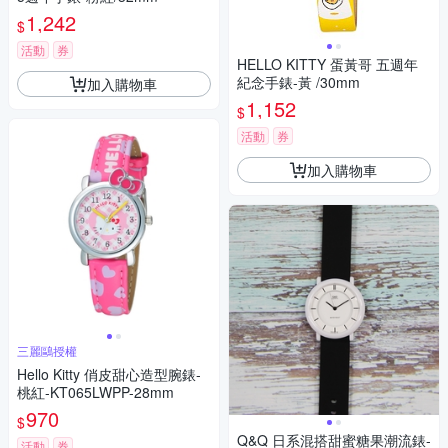
1,242
$
活動
券
HELLO KITTY 蛋黃哥 五週年
紀念手錶-黃 /30mm
加入購物車
1,152
$
活動
券
加入購物車
三麗鷗授權
Hello Kitty 俏皮甜心造型腕錶-
桃紅-KT065LWPP-28mm
970
$
Q&Q 日系混搭甜蜜糖果潮流錶-
活動
券