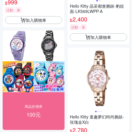
999
$
Hello Kitty 晶采都會腕錶-豹紋
活動
券
面-LK569LWPP-A
2,400
加入購物車
$
活動
券
加入購物車
商品折價券
100元
Hello Kitty 童趣夢幻時尚腕錶-
玫瑰金X白
2,780
$