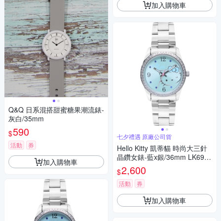
加入購物車
Q&Q 日系混搭甜蜜糖果潮流錶-
灰白/35mm
590
$
七夕禮遇 原廠公司貨
活動
券
Hello Kitty 凱蒂貓 時尚大三針
晶鑽女錶-藍x銀/36mm LK691L
加入購物車
WNA 七夕寵愛季 送禮推薦
2,600
$
活動
券
加入購物車