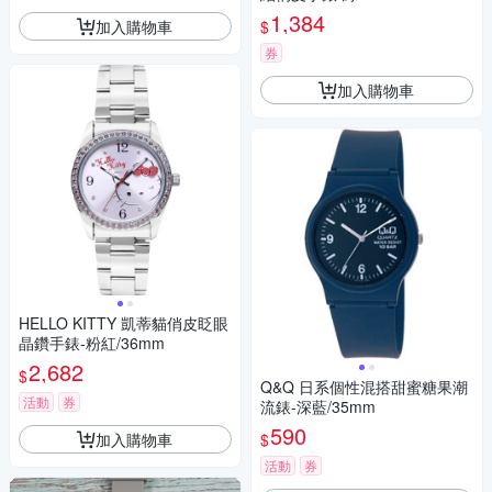
1,384
加入購物車
$
券
加入購物車
HELLO KITTY 凱蒂貓俏皮眨眼
晶鑽手錶-粉紅/36mm
2,682
$
Q&Q 日系個性混搭甜蜜糖果潮
活動
券
流錶-深藍/35mm
590
加入購物車
$
活動
券