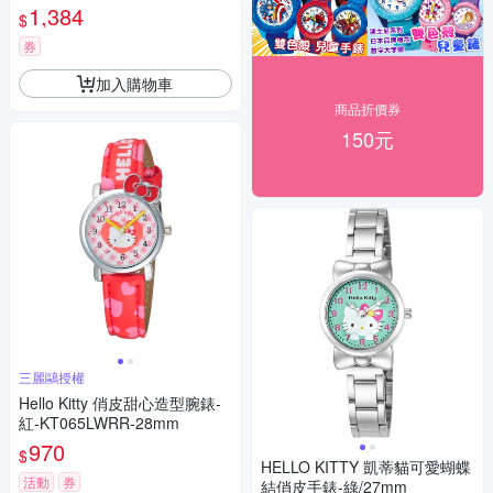
1,384
$
券
加入購物車
商品折價券
150元
三麗鷗授權
Hello Kitty 俏皮甜心造型腕錶-
紅-KT065LWRR-28mm
970
$
HELLO KITTY 凱蒂貓可愛蝴蝶
活動
券
結俏皮手錶-綠/27mm