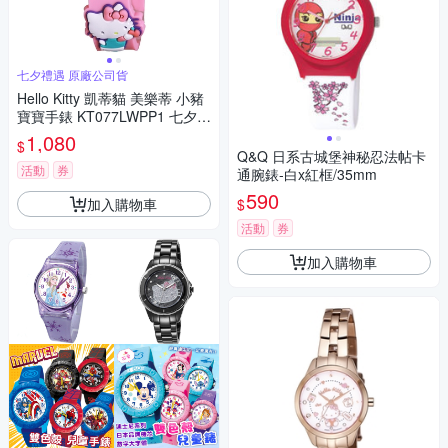
七夕禮遇 原廠公司貨
Hello Kitty 凱蒂貓 美樂蒂 小豬
寶寶手錶 KT077LWPP1 七夕寵
愛季 送禮推薦
1,080
$
Q&Q 日系古城堡神秘忍法帖卡
活動
券
通腕錶-白x紅框/35mm
590
加入購物車
$
活動
券
加入購物車