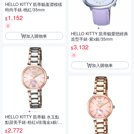
HELLO KITTY 凱蒂貓羞澀模樣
時尚手錶-桃紅/35mm
1,152
$
券
HELLO KITTY 凱蒂貓愛戀經典
加入購物車
造型手錶-紫x銀/35mm
3,132
$
券
加入購物車
HELLO KITTY 凱蒂貓 水玉點
點甜美手錶-粉紅x玫瑰金x銀/32
mm
2,772
$