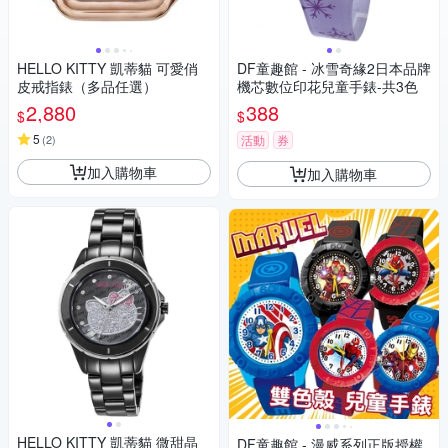
HELLO KITTY 凱蒂貓 可愛俏
DF童趣館 - 冰雪奇緣2日本品牌
皮戒指錶（多品任選）
機芯數位印花兒童手錶-共3色
2,880
388
$
$
5
(
2
)
活動
券
加入購物車
加入購物車
HELLO KITTY 凱蒂貓 微甜晶
DF童趣館 - 漫威系列正版授權