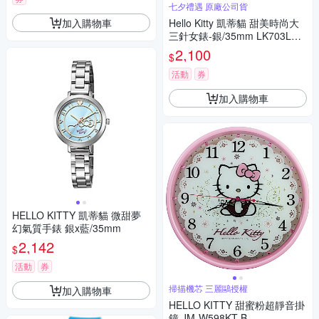
七夕禮遇 原廠公司貨
加入購物車
Hello Kitty 凱蒂貓 甜美時尚大
三針女錶-銀/35mm LK703LWK
A 七夕寵愛季 送禮推薦
2,100
$
活動
券
加入購物車
HELLO KITTY 凱蒂貓 微甜夢
幻氣質手錶 銀x藍/35mm
2,142
$
活動
券
掃描機芯 三麗鷗授權
加入購物車
HELLO KITTY 甜蜜粉超靜音掛
鐘 JM-W598KT-B