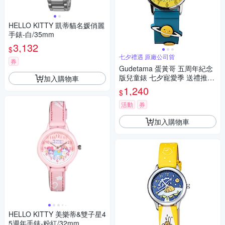
HELLO KITTY 凱蒂貓名媛俏麗
手錶-白/35mm
3,132
$
七夕禮遇 原廠公司貨
券
Gudetama 蛋黃哥 五周年紀念
版兒童錶 七夕寵愛季 送禮推
加入購物車
薦-32mm
1,240
$
活動
券
加入購物車
HELLO KITTY 美樂蒂&雙子星4
5週年手錶-粉紅/32mm