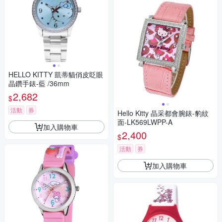
HELLO KITTY 凱蒂貓俏皮眨眼
晶鑽手錶-藍 /36mm
2,682
$
活動
券
Hello Kitty 晶采都會腕錶-豹紋
面-LK569LWPP-A
加入購物車
2,400
$
活動
券
加入購物車