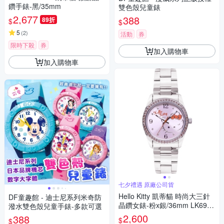
鑽手錶-黑/35mm
雙色殼兒童錶
2,677
388
89折
$
$
5
(
2
)
活動
券
限時下殺
券
加入購物車
加入購物車
七夕禮遇 原廠公司貨
Hello Kitty 凱蒂貓 時尚大三針
DF童趣館 - 迪士尼系列米奇防
晶鑽女錶-粉x銀/36mm LK691L
潑水雙色殼兒童手錶-多款可選
WPA-S 七夕寵愛季 送禮推薦
2,600
388
$
$