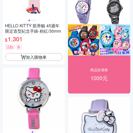
HELLO KITTY 凱蒂貓 45週年
限定造型紀念手錶-粉紅/30mm
1,301
$
活動
券
加入購物車
商品折價券
1000元