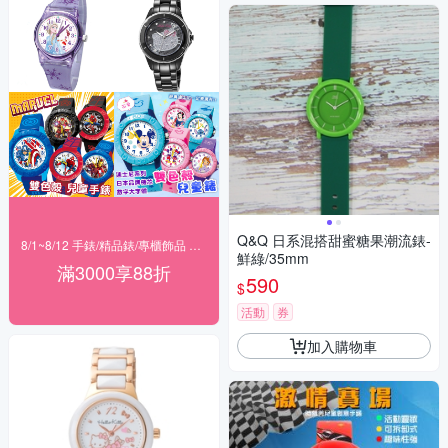
Q&Q 日系混搭甜蜜糖果潮流錶-
8/1~8/12 手錶/精品錶/專櫃飾品 指定商品滿$3000享88折
鮮綠/35mm
滿3000享88折
590
$
活動
券
加入購物車