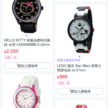
HELLO KITTY 璀璨晶鑽時尚腕
錶-全黑-LK598MBBB-S-42mm
2,050
$
活動
券
星際大戰造型手錶
加入購物車
LEGO 樂高 Star Wars 星際大
戰聯名錶-白/37mm
999
$
活動
券
加入購物車