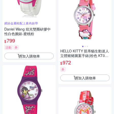
繽紛金屬框配上素色錶帶
Daniel Wang 炫光雙圈矽膠中
性白色腕錶-蜜桃粉
799
$
活動
券
HELLO KITTY 凱蒂貓生動迷人
立體豬豬圖案手錶(粉色 KT077
加入購物車
LWWR)
972
$
券
加入購物車