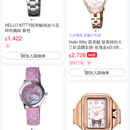
HELLO KITTY凱蒂貓俏皮小花
時尚腕錶 紫色
七夕禮遇 原廠公司貨
1,422
$
Hello Kitty 凱蒂貓 甜美時尚大
券
三針晶鑽女錶-玫瑰金x白/28m
m LK707LRWS-V 七夕寵愛季
2,728
88折
加入購物車
$
送禮推薦
限時下殺
券
加入購物車