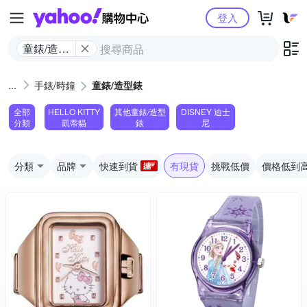
Yahoo購物中心
登入
童錶/造型
錶
手錶/時鐘
童錶/造型錶
全部
HELLO KITTY
其他童錶/造型
DISNEY 迪士
分類
凱蒂貓
錶
尼
分類
品牌
快速到貨
有現貨
挑戰低價
價格低到