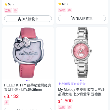
5
(
1
)
5
(
1
)
活動
券
活動
券
加入購物車
加入購物車
七夕禮遇 原廠公司貨
HELLO KITTY 凱蒂貓愛戀經典
造型手錶-桃紅x銀/35mm
My Melody 美樂蒂 時尚大三針
晶鑽女錶 七夕寵愛季 送禮推
3,132
$
薦-銀x桃粉/27mm LK697LWPI
1,500
$
券
活動
券