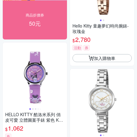
商品折價券
50元
Hello Kitty 童趣夢幻時尚腕錶-
玫瑰金
2,780
$
活動
券
加入購物車
HELLO KITTY 酷洛米系列 俏
皮可愛 立體圖案手錶 紫色 KT0
81LWVV_30mm
1,062
$
券