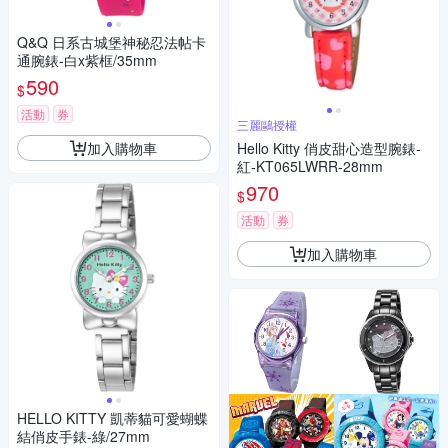
Q&Q 日系古城堡神秘忍法帖卡
通腕錶-白x紫框/35mm
590
$
活動
券
三麗鷗授權
加入購物車
Hello Kitty 俏皮甜心造型腕錶-
紅-KT065LWRR-28mm
970
$
活動
券
加入購物車
HELLO KITTY 凱蒂貓可愛蝴蝶
結俏皮手錶-綠/27mm