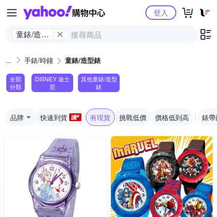
Yahoo購物中心
登入
童錶/造型
錶
手錶/時鐘
童錶/造型錶
全部
DISNEY 迪士
其他童錶/造型
分類
尼
錶
品牌
快速到貨
有現貨
挑戰低價
價格低到高
錶帶