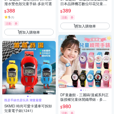
潑水雙色殼兒童手錶-多款可選
日本品牌機芯數位印花兒童手
錶
388
389
$
$
5
(
1
)
活動
券
活動
券
加入購物車
加入購物車
DF童趣館 - 三麗鷗/漫威系列正
版授權兒童休閒織帶錶 - 多款
既是手錶也是玩具 潮童最愛
可選
980
SKMEI 時尚可愛卡通車可拆卸
$
兒童電子錶(1241)
活動
券