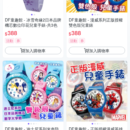
DF童趣館 - 冰雪奇緣2日本品牌
DF童趣館 - 漫威系列正版授權
機芯數位印花兒童手錶-共3色
雙色殼兒童錶
388
388
$
$
活動
券
活動
券
加入購物車
加入購物車
DF童趣館 - 迪士尼系列米奇防
DF童趣館 - 正版授權漫威英雄