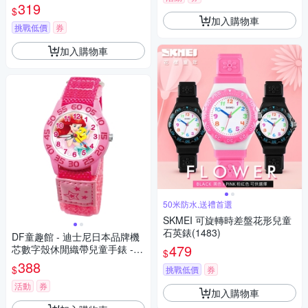
319
$
加入購物車
挑戰低價
券
加入購物車
50米防水,送禮首選
SKMEI 可旋轉時差盤花形兒童
石英錶(1483)
DF童趣館 - 迪士尼日本品牌機
479
芯數字殼休閒織帶兒童手錶 -
$
多款可選
388
$
挑戰低價
券
活動
券
加入購物車