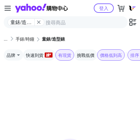
Yahoo購物中心
登入
童錶/造型
錶
手錶/時鐘
童錶/造型錶
品牌
快速到貨
有現貨
挑戰低價
價格低到高
排序