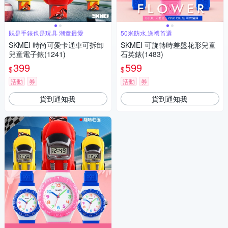
既是手錶也是玩具 潮童最愛
50米防水,送禮首選
SKMEI 時尚可愛卡通車可拆卸
SKMEI 可旋轉時差盤花形兒童
兒童電子錶(1241)
石英錶(1483)
399
599
$
$
活動
券
活動
券
貨到通知我
貨到通知我