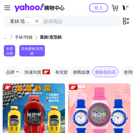
Yahoo購物中心
登入
童錶/造型
錶
手錶/時鐘
童錶/造型錶
全部
其他童錶/造型
分類
錶
品牌
快速到貨
有現貨
挑戰低價
價格低到高
使用
補貨中
補貨中