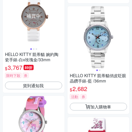
補貨中
HELLO KITTY 凱蒂貓 婉約陶
瓷手錶-白x玫瑰金/33mm
3,767
89折
$
HELLO KITTY 凱蒂貓俏皮眨眼
限時下殺
券
晶鑽手錶-藍 /36mm
貨到通知我
2,682
$
活動
券
加入購物車