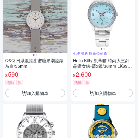
七夕禮遇 原廠公司貨
Q&Q 日系混搭甜蜜糖果潮流錶-
Hello Kitty 凱蒂貓 時尚大三針
灰白/35mm
晶鑽女錶-藍x銀/36mm LK691L
WNA 七夕寵愛季 送禮推薦
590
2,600
$
$
活動
券
活動
券
加入購物車
加入購物車
補貨中