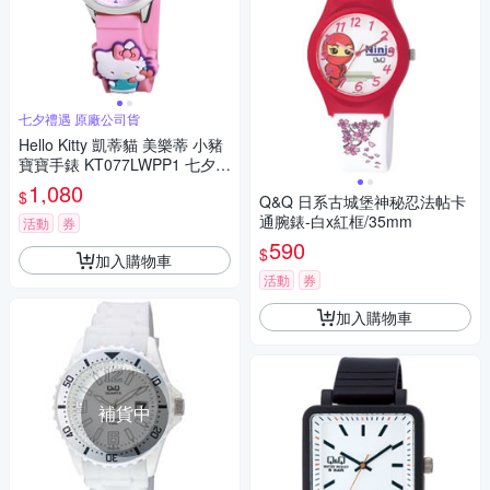
七夕禮遇 原廠公司貨
Hello Kitty 凱蒂貓 美樂蒂 小豬
寶寶手錶 KT077LWPP1 七夕寵
愛季 送禮推薦
1,080
$
Q&Q 日系古城堡神秘忍法帖卡
通腕錶-白x紅框/35mm
活動
券
590
$
加入購物車
活動
券
加入購物車
補貨中