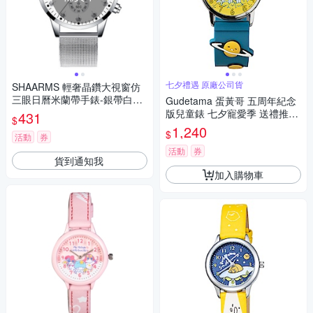
七夕禮遇 原廠公司貨
SHAARMS 輕奢晶鑽大視窗仿
三眼日曆米蘭帶手錶-銀帶白面/
Gudetama 蛋黃哥 五周年紀念
42mm
版兒童錶 七夕寵愛季 送禮推
431
$
薦-32mm
1,240
$
活動
券
活動
券
貨到通知我
加入購物車