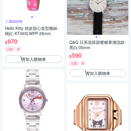
三麗鷗授權
Hello Kitty 俏皮甜心造型腕錶-
桃紅-KT065LWPP-28mm
970
$
Q&Q 日系混搭甜蜜糖果潮流錶-
黑白/35mm
活動
券
590
$
加入購物車
活動
券
加入購物車