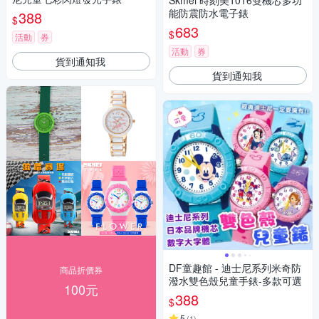
Skmei 時刻美1016雙機芯多功
能防震防水電子錶
388
$
683
$
活動
券
活動
券
貨到通知我
貨到通知我
DF童趣館 - 迪士尼系列米奇防
商品折價券
潑水雙色殼兒童手錶-多款可選
100元
388
$
5
(
1
)