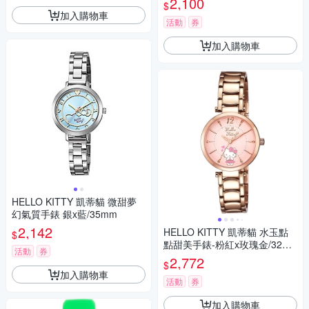
2,100
$
加入購物車
活動
券
加入購物車
HELLO KITTY 凱蒂貓 微甜夢
幻氣質手錶 銀x藍/35mm
2,142
HELLO KITTY 凱蒂貓 水玉點
$
點甜美手錶-粉紅x玫瑰金/32m
活動
券
m
2,772
$
加入購物車
活動
券
加入購物車