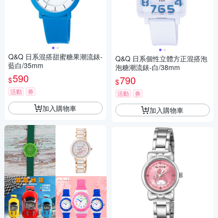
Q&Q 日系混搭甜蜜糖果潮流錶-
Q&Q 日系個性立體方正混搭泡
藍白/35mm
泡糖潮流錶-白/38mm
590
790
$
$
活動
券
活動
券
加入購物車
加入購物車