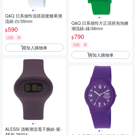
Q&Q 日系個性混搭甜蜜糖果潮
流錶-白/35mm
Q&Q 日系個性方正混搭泡泡糖
590
潮流錶-綠/38mm
$
790
$
活動
券
活動
券
加入購物車
加入購物車
ALESSI 清晰潮流電子腕錶-紫-
AEAL25004