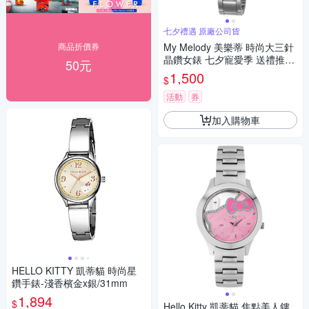
七夕禮遇 原廠公司貨
商品折價券
My Melody 美樂蒂 時尚大三針
晶鑽女錶 七夕寵愛季 送禮推
50元
薦-銀x桃粉/27mm LK697LWPI
1,500
$
活動
券
加入購物車
HELLO KITTY 凱蒂貓 時尚星
鑽手錶-淺香檳金x銀/31mm
1,894
$
Hello Kitty 凱蒂貓 焦點美人鏤