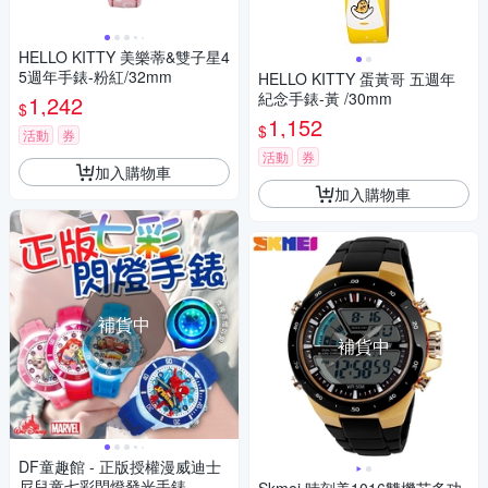
HELLO KITTY 美樂蒂&雙子星4
5週年手錶-粉紅/32mm
HELLO KITTY 蛋黃哥 五週年
紀念手錶-黃 /30mm
1,242
$
1,152
$
活動
券
活動
券
加入購物車
加入購物車
補貨中
補貨中
DF童趣館 - 正版授權漫威迪士
尼兒童七彩閃燈發光手錶