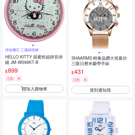
補貨中
掃描機芯 三麗鷗授權
HELLO KITTY 甜蜜粉超靜音掛
SHAARMS 輕奢晶鑽大視窗仿
鐘 JM-W598KT-B
三眼日曆米蘭帶手錶
899
431
$
$
活動
券
活動
券
加入購物車
貨到通知我