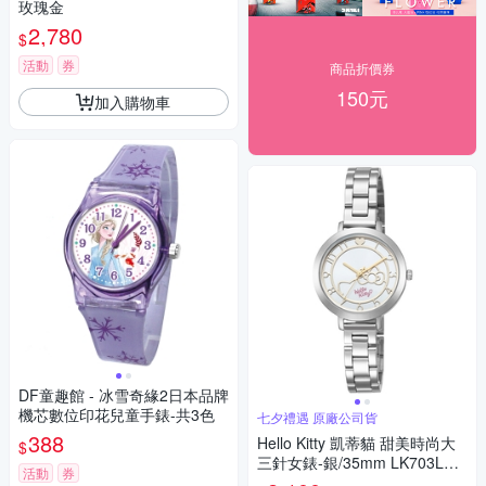
玫瑰金
2,780
$
活動
券
商品折價券
150元
加入購物車
DF童趣館 - 冰雪奇緣2日本品牌
機芯數位印花兒童手錶-共3色
七夕禮遇 原廠公司貨
388
Hello Kitty 凱蒂貓 甜美時尚大
$
三針女錶-銀/35mm LK703LWK
活動
券
A 七夕寵愛季 送禮推薦