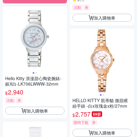
活動
券
加入購物車
Hello Kitty 浪漫甜心陶瓷腕錶-
銀X白-LK706LWWW-32mm
2,940
$
HELLO KITTY 凱蒂貓 微甜繽
活動
券
紛手錶 -白x玫瑰金x粉/27mm
加入購物車
2,757
89折
$
限時下殺
券
加入購物車