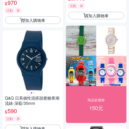
970
$
活動
券
活動
券
加入購物車
加入購物車
Q&Q 日系個性混搭甜蜜糖果潮
商品折價券
流錶-深藍/35mm
150元
590
$
活動
券
加入購物車