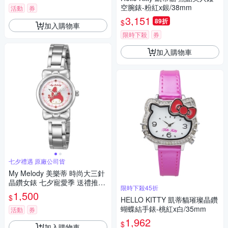
空腕錶-粉紅x銀/38mm
活動
券
3,151
89折
$
加入購物車
限時下殺
券
加入購物車
七夕禮遇 原廠公司貨
My Melody 美樂蒂 時尚大三針
晶鑽女錶 七夕寵愛季 送禮推
限時下殺45折
薦-銀/27mm LK697LWCI-R
1,500
$
HELLO KITTY 凱蒂貓璀璨晶鑽
蝴蝶結手錶-桃紅x白/35mm
活動
券
1,962
$
加入購物車