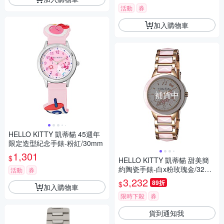
活動
券
加入購物車
補貨中
HELLO KITTY 凱蒂貓 45週年
限定造型紀念手錶-粉紅/30mm
1,301
$
HELLO KITTY 凱蒂貓 甜美簡
約陶瓷手錶-白x粉玫瑰金/32m
活動
券
m
3,232
89折
$
加入購物車
限時下殺
券
貨到通知我