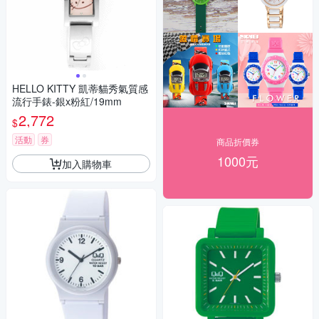
HELLO KITTY 凱蒂貓秀氣質感
流行手錶-銀x粉紅/19mm
2,772
$
活動
券
商品折價券
1000元
加入購物車