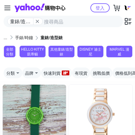
Yahoo購物中心
登入
童錶/造型
錶
手錶/時鐘
童錶/造型錶
全部
HELLO KITTY
其他童錶/造型
DISNEY 迪士
MARVEL 漫
分類
凱蒂貓
錶
尼
威
分類
品牌
快速到貨
有現貨
挑戰低價
價格低到