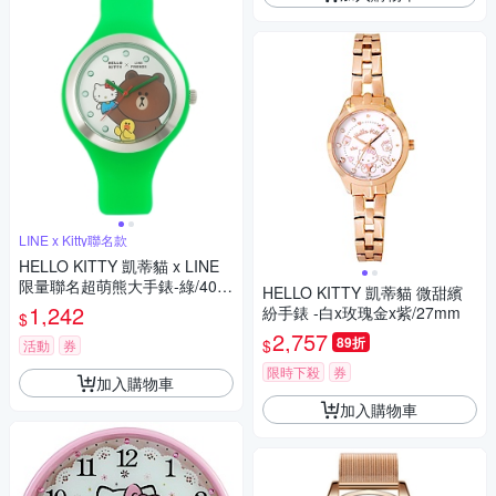
LINE x Kitty聯名款
HELLO KITTY 凱蒂貓 x LINE
限量聯名超萌熊大手錶-綠/40m
HELLO KITTY 凱蒂貓 微甜繽
m
1,242
紛手錶 -白x玫瑰金x紫/27mm
$
2,757
89折
$
活動
券
限時下殺
券
加入購物車
加入購物車