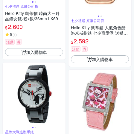
七夕禮遇 原廠公司貨
Hello Kitty 凱蒂貓 時尚大三針
晶鑽女錶-粉x銀/36mm LK691L
七夕禮遇 原廠公司貨
WPA-S 七夕寵愛季 送禮推薦
2,600
$
Hello Kitty 凱蒂貓 人氣角色酷
洛米戒指錶 七夕寵愛季 送禮推
5
(
1
)
薦-玫瑰金 LK713LRWI-A
2,592
$
活動
券
活動
券
加入購物車
加入購物車
星際大戰造型手錶