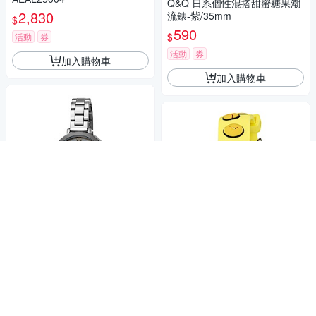
Q&Q 日系個性混搭甜蜜糖果潮
2,830
流錶-紫/35mm
$
590
$
活動
券
活動
券
加入購物車
加入購物車
補貨中
HELLO KITTY 凱蒂貓 微甜夢
幻氣質手錶 銀/35mm
Gudetama 蛋黃哥 五週年紀念
2,142
手錶 黃/32mm
$
1,242
$
活動
券