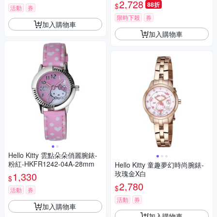
m LK707LRWS-V 七夕寵愛季
2,728
88折
$
活動
券
送禮推薦
限時下殺
券
加入購物車
加入購物車
Hello Kitty 雲點朵朵俏麗腕錶-
粉紅-HKFR1242-04A-28mm
Hello Kitty 童趣夢幻時尚腕錶-
玫瑰金X白
1,330
$
2,780
$
活動
券
活動
券
加入購物車
加入購物車