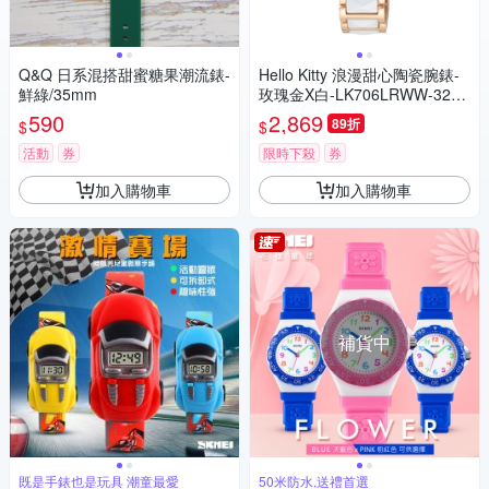
Q&Q 日系混搭甜蜜糖果潮流錶-
Hello Kitty 浪漫甜心陶瓷腕錶-
鮮綠/35mm
玫瑰金X白-LK706LRWW-32m
m
590
2,869
89折
$
$
活動
券
限時下殺
券
加入購物車
加入購物車
補貨中
既是手錶也是玩具 潮童最愛
50米防水,送禮首選