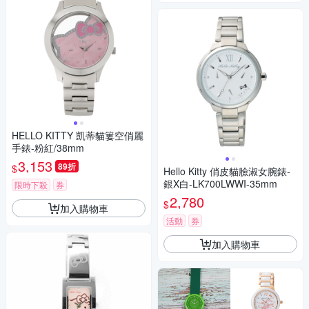
HELLO KITTY 凱蒂貓簍空俏麗
手錶-粉紅/38mm
3,153
89折
$
Hello Kitty 俏皮貓臉淑女腕錶-
銀X白-LK700LWWI-35mm
限時下殺
券
2,780
$
加入購物車
活動
券
加入購物車