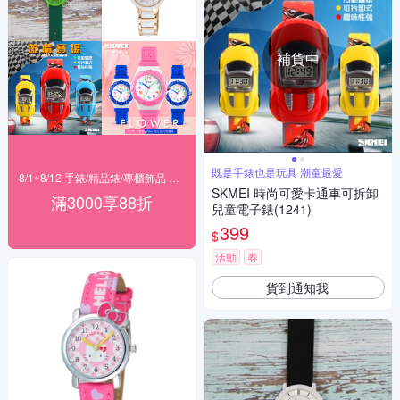
補貨中
既是手錶也是玩具 潮童最愛
8/1~8/12 手錶/精品錶/專櫃飾品 指定商品滿$3000享88折
SKMEI 時尚可愛卡通車可拆卸
滿3000享88折
兒童電子錶(1241)
399
$
活動
券
貨到通知我