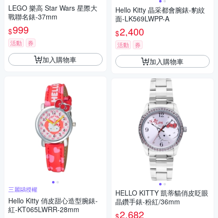
LEGO 樂高 Star Wars 星際大
Hello Kitty 晶采都會腕錶-豹紋
戰聯名錶-37mm
面-LK569LWPP-A
999
2,400
$
$
活動
券
活動
券
加入購物車
加入購物車
三麗鷗授權
HELLO KITTY 凱蒂貓俏皮眨眼
Hello Kitty 俏皮甜心造型腕錶-
晶鑽手錶-粉紅/36mm
紅-KT065LWRR-28mm
2,682
$