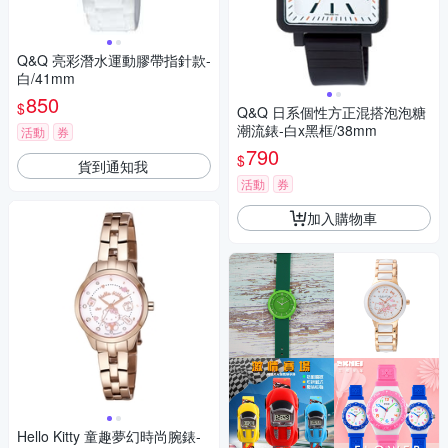
Q&Q 亮彩潛水運動膠帶指針款-
白/41mm
850
$
Q&Q 日系個性方正混搭泡泡糖
潮流錶-白x黑框/38mm
活動
券
790
$
貨到通知我
活動
券
加入購物車
Hello Kitty 童趣夢幻時尚腕錶-