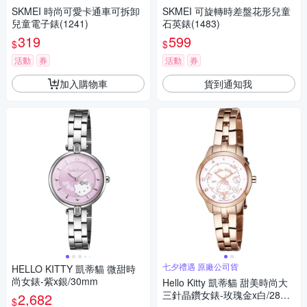
SKMEI 時尚可愛卡通車可拆卸
SKMEI 可旋轉時差盤花形兒童
兒童電子錶(1241)
石英錶(1483)
319
599
$
$
活動
券
活動
券
加入購物車
貨到通知我
七夕禮遇 原廠公司貨
HELLO KITTY 凱蒂貓 微甜時
尚女錶-紫x銀/30mm
Hello Kitty 凱蒂貓 甜美時尚大
三針晶鑽女錶-玫瑰金x白/28m
2,682
$