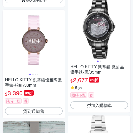
補貨中
HELLO KITTY 凱蒂貓 微甜晶
鑽手錶-黑/35mm
2,677
HELLO KITTY 凱蒂貓優雅陶瓷
89折
$
手錶-粉紅/33mm
5
(
2
)
3,390
89折
$
限時下殺
券
限時下殺
券
加入購物車
貨到通知我