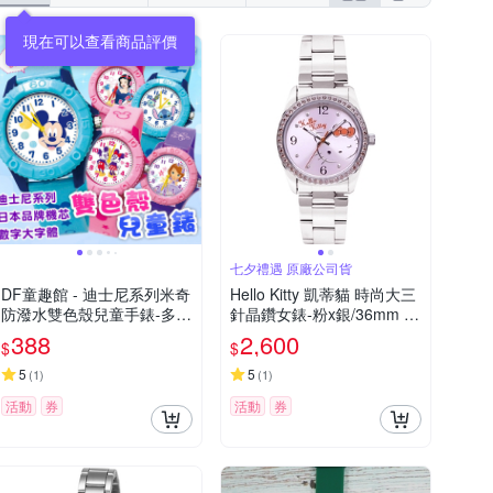
七夕禮遇 原廠公司貨
DF童趣館 - 迪士尼系列米奇
Hello Kitty 凱蒂貓 時尚大三
防潑水雙色殼兒童手錶-多款
針晶鑽女錶-粉x銀/36mm L
可選
K691LWPA-S 七夕寵愛季
388
2,600
$
$
送禮推薦
5
5
(
1
)
(
1
)
活動
券
活動
券