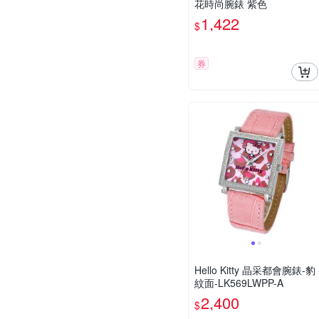
花時尚腕錶 紫色
1,422
$
券
Hello Kitty 晶采都會腕錶-豹
紋面-LK569LWPP-A
2,400
$