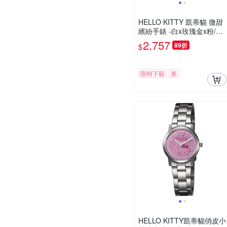
HELLO KITTY 凱蒂貓 微甜
繽紛手錶 -白x玫瑰金x粉/27
mm
2,757
89折
$
限時下殺
券
HELLO KITTY凱蒂貓俏皮小