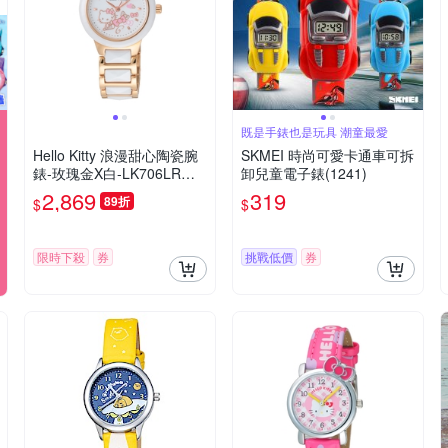
既是手錶也是玩具 潮童最愛
Hello Kitty 浪漫甜心陶瓷腕
SKMEI 時尚可愛卡通車可拆
錶-玫瑰金X白-LK706LRWW
卸兒童電子錶(1241)
-32mm
2,869
319
89折
$
$
限時下殺
券
挑戰低價
券