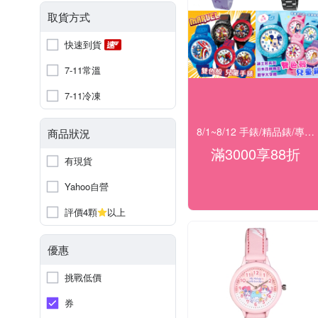
取貨方式
快速到貨
7-11常溫
7-11冷凍
8/1~8/12 手錶/精品錶/專櫃飾品 指定商品滿$3000享88折
商品狀況
滿3000享88折
有現貨
Yahoo自營
評價4顆
以上
優惠
挑戰低價
券