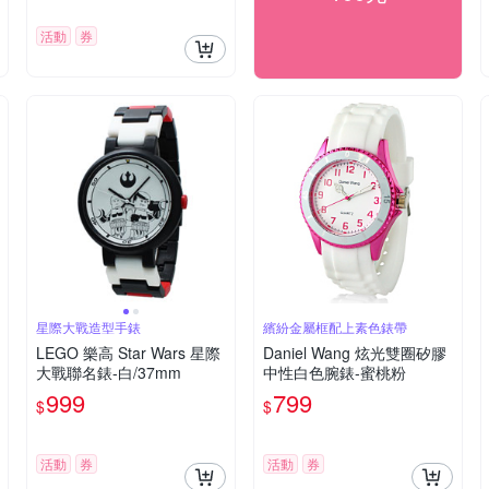
活動
券
星際大戰造型手錶
繽紛金屬框配上素色錶帶
LEGO 樂高 Star Wars 星際
Daniel Wang 炫光雙圈矽膠
大戰聯名錶-白/37mm
中性白色腕錶-蜜桃粉
999
799
$
$
活動
券
活動
券