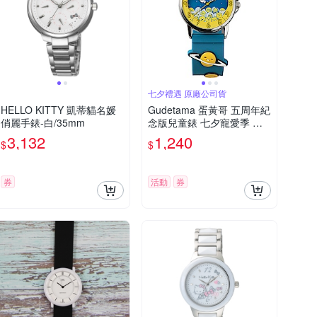
七夕禮遇 原廠公司貨
HELLO KITTY 凱蒂貓名媛
Gudetama 蛋黃哥 五周年紀
俏麗手錶-白/35mm
念版兒童錶 七夕寵愛季 送
禮推薦-32mm
3,132
1,240
$
$
券
活動
券