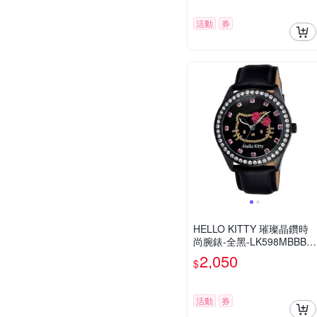
活動
券
HELLO KITTY 璀璨晶鑽時
尚腕錶-全黑-LK598MBBB-S
-42mm
2,050
$
活動
券