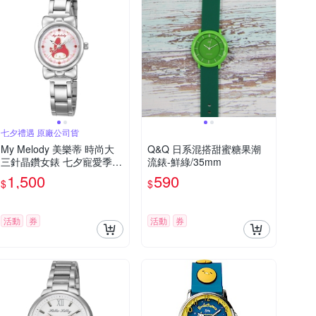
七夕禮遇 原廠公司貨
My Melody 美樂蒂 時尚大
Q&Q 日系混搭甜蜜糖果潮
三針晶鑽女錶 七夕寵愛季
流錶-鮮綠/35mm
送禮推薦-銀/27mm LK697L
1,500
590
$
$
WCI-R
活動
券
活動
券