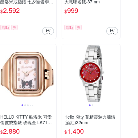
酷洛米戒指錶 七夕寵愛季
大戰聯名錶-37mm
送禮推薦-玫瑰金 LK713LR
2,592
999
$
$
WI-A
活動
券
活動
券
HELLO KITTY 酷洛米 可愛
Hello Kitty 花精靈魅力腕錶
俏皮戒指錶 玫瑰金 LK713L
(酒紅)32mm
RWI-A_20mm
2,880
1,400
$
$