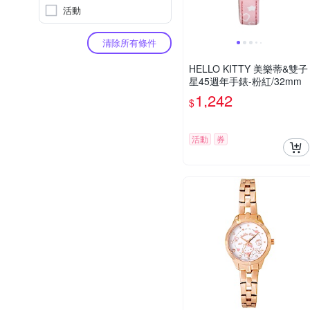
活動
清除所有條件
HELLO KITTY 美樂蒂&雙子
星45週年手錶-粉紅/32mm
1,242
$
活動
券