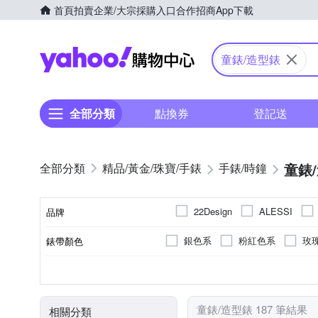
首頁
拍賣
企業/大宗採購入口
合作招商
App下載
Yahoo購物中心
童錶/造型錶
全部分類
點換券
登記送
童錶
精品/黃金/珠寶/手錶
手錶/時鐘
22Design
ALESSI
品牌
SKMEI 時刻美
Q&Q
銀色系
粉紅色系
玫
錶帶顏色
品牌名稱
灰色系
橘色系
白色系
鍊帶錶帶
礦石鏡面
一般穿式 (ㄇ型)
女錶
不鏽鋼
兒童錶
粉紅色系
塑膠
橡膠/塑膠/樹脂
壓克力鏡面
按壓式摺
男錶
合金
藍
錶盤顏色
錶帶材質
鏡面材質
錶扣
使用族群
錶殼材質
金色系
咖啡色系
卡
童錶/造型錶 187 筆結果
相關分類