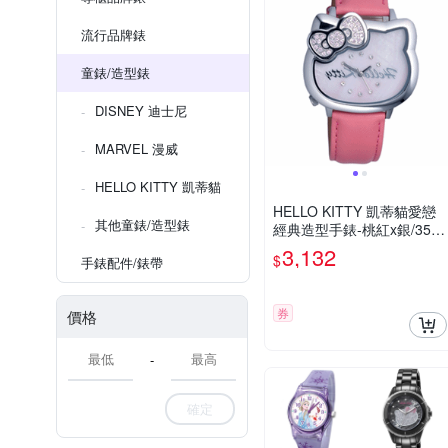
流行品牌錶
童錶/造型錶
DISNEY 迪士尼
MARVEL 漫威
HELLO KITTY 凱蒂貓
HELLO KITTY 凱蒂貓愛戀
其他童錶/造型錶
經典造型手錶-桃紅x銀/35m
m
3,132
$
手錶配件/錶帶
券
價格
-
確定