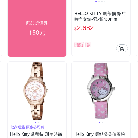
HELLO KITTY 凱蒂貓 微甜
時尚女錶-紫x銀/30mm
商品折價券
2,682
$
150元
活動
券
七夕禮遇 原廠公司貨
Hello Kitty 凱蒂貓 甜美時尚
Hello Kitty 雲點朵朵俏麗腕