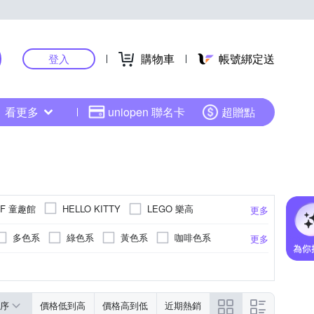
購物車
帳號綁定送
登入
看更多
uniopen 聯名卡
超贈點
DF 童趣館
LEGO 樂高
HELLO KITTY
更多
多色系
綠色系
黃色系
咖啡色系
更多
RESIN GLASS)
錶帶
綠色系
活動式錶扣
黃色系
無
液晶顯示/數位顯示
更多
序
價格低到高
價格高到低
近期熱銷