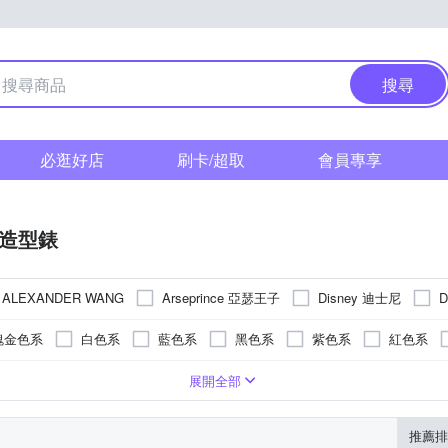
搜尋
必逛好店
刷卡/超取
會員專享
/造型錶
Arseprince 亞瑟王子
Disney 迪士尼
ALEXANDER WANG
其他品牌
瑰金色系
白色系
藍色系
黑色系
紫色系
紅色系
錶帶
疊錶扣
色系
強化玻璃
樹脂
橡膠/塑膠/矽膠/樹脂錶帶
紫色系
一般摺疊錶扣
橡膠
玻璃鏡面
紅色系
陶瓷
藍寶石水晶鏡面
無
多色系
皮革錶帶
蝴蝶釦
黑色系
安全式摺疊錶扣
礦物玻璃
陶瓷錶帶
銀色系
塑膠玻璃(
帆布
展開全部
其色系
灰色系
橘色系
玫瑰金色系
推薦排