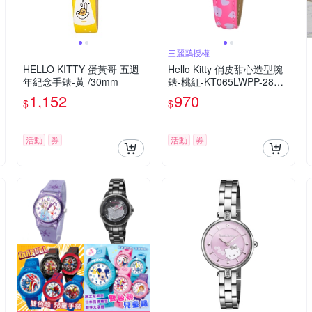
三麗鷗授權
HELLO KITTY 蛋黃哥 五週
Hello Kitty 俏皮甜心造型腕
年紀念手錶-黃 /30mm
錶-桃紅-KT065LWPP-28m
m
1,152
970
$
$
活動
券
活動
券