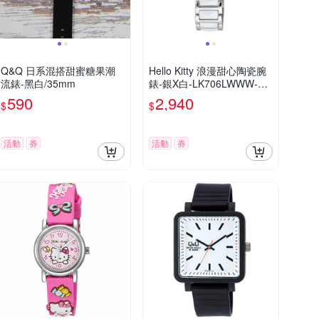
Q&Q 日系混搭甜蜜糖果潮
Hello Kitty 浪漫甜心陶瓷腕
流錶-黑白/35mm
錶-銀X白-LK706LWWW-32
mm
590
2,940
$
$
活動
券
活動
券