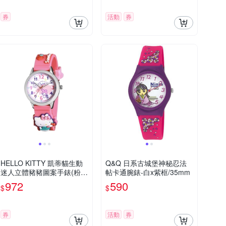
券
活動
券
HELLO KITTY 凱蒂貓生動
Q&Q 日系古城堡神秘忍法
迷人立體豬豬圖案手錶(粉色
帖卡通腕錶-白x紫框/35mm
KT077LWWR)
972
590
$
$
券
活動
券