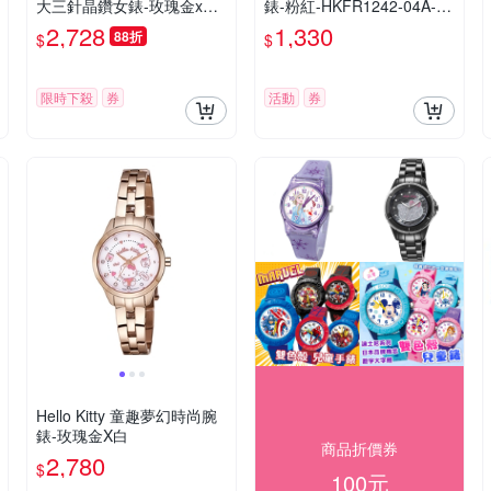
大三針晶鑽女錶-玫瑰金x白/
錶-粉紅-HKFR1242-04A-28
28mm LK707LRWS-V 七夕
mm
2,728
1,330
88折
$
$
寵愛季 送禮推薦
限時下殺
券
活動
券
Hello Kitty 童趣夢幻時尚腕
錶-玫瑰金X白
商品折價券
2,780
$
100元