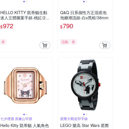
HELLO KITTY 凱蒂貓生動
Q&Q 日系個性方正混搭泡
迷人立體圖案手錶-桃紅/27
泡糖潮流錶-白x黑框/38mm
mm
972
790
$
$
券
活動
券
七夕禮遇 原廠公司貨
星際大戰造型手錶
Hello Kitty 凱蒂貓 人氣角色
LEGO 樂高 Star Wars 星際