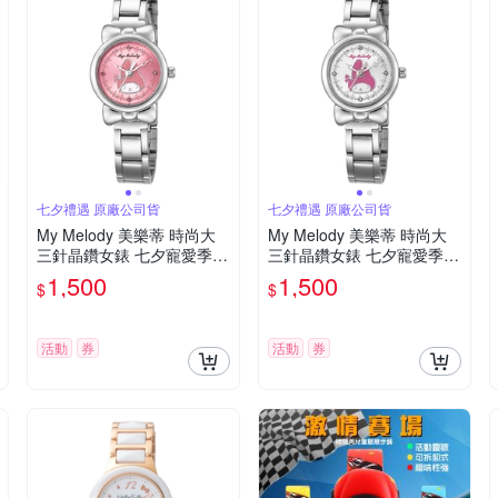
七夕禮遇 原廠公司貨
七夕禮遇 原廠公司貨
My Melody 美樂蒂 時尚大
My Melody 美樂蒂 時尚大
三針晶鑽女錶 七夕寵愛季
三針晶鑽女錶 七夕寵愛季
送禮推薦-銀x桃粉/27mm L
送禮推薦-銀/27mm LK697L
1,500
1,500
$
$
K697LWPI
WCI-P
活動
券
活動
券