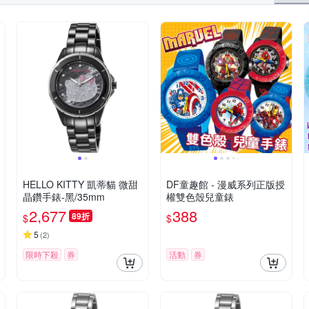
HELLO KITTY 凱蒂貓 微甜
DF童趣館 - 漫威系列正版授
晶鑽手錶-黑/35mm
權雙色殼兒童錶
2,677
388
89折
$
$
5
(
2
)
限時下殺
券
活動
券