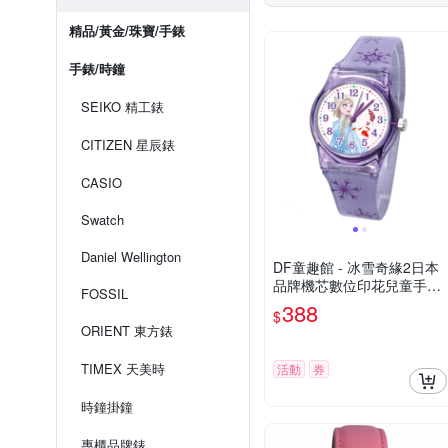
精品/黃金/珠寶/手錶
手錶/時鐘
SEIKO 精工錶
CITIZEN 星辰錶
CASIO
Swatch
Daniel Wellington
DF童趣館 - 冰雪奇緣2日本
品牌機芯數位印花兒童手錶-
FOSSIL
共3色
388
$
ORIENT 東方錶
TIMEX 天美時
活動
券
時鐘掛鐘
專櫃品牌錶