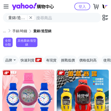
Yahoo購物中心
登入
童錶/造型
錶
手錶/時鐘
童錶/造型錶
全部
其他童錶/造型
分類
錶
品牌
快速到貨
有現貨
挑戰低價
價格低到高
使用
補貨中
補貨中