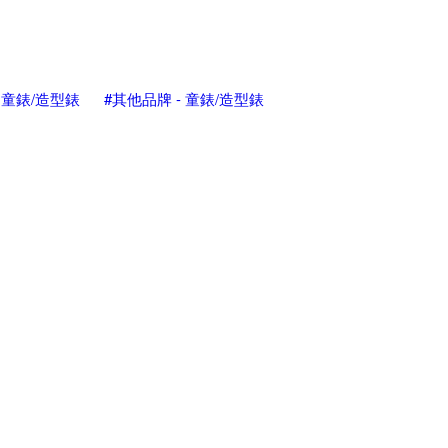
- 童錶/造型錶
#其他品牌 - 童錶/造型錶