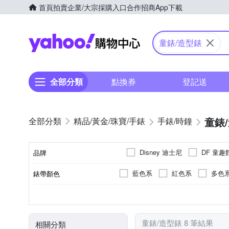
首頁
拍賣
企業/大宗採購入口
合作招商
App下載
Yahoo購物中心
童錶/造型錶
全部分類
點換券
登記送
童錶
精品/黃金/珠寶/手錶
手錶/時鐘
Disney 迪士尼
DF 童趣
品牌
藍色系
紅色系
多色
錶帶顏色
品牌名稱
藍色系
兒童錶
電池
石英錶
圓形
無
生活防水
特殊造型
多色系
電子錶
50米
紅色
錶盤顏色
使用族群
動力來源
機芯類型
錶盤形狀
防水級別(米)
童錶/造型錶 8 筆結果
相關分類