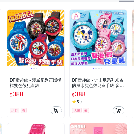
DF童趣館 - 漫威系列正版授
DF童趣館 - 迪士尼系列米奇
權雙色殼兒童錶
防潑水雙色殼兒童手錶-多款
可選
388
388
$
$
5
(
1
)
活動
券
活動
券