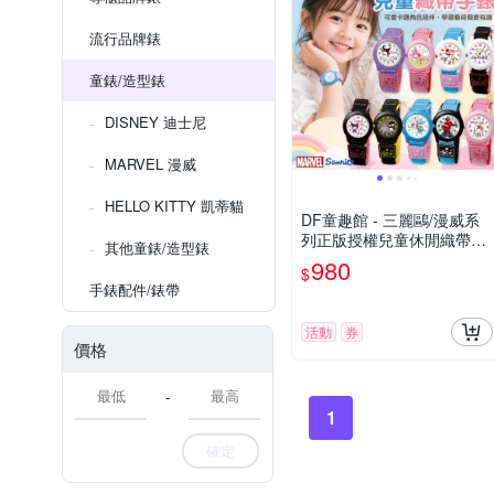
流行品牌錶
童錶/造型錶
DISNEY 迪士尼
MARVEL 漫威
HELLO KITTY 凱蒂貓
DF童趣館 - 三麗鷗/漫威系
列正版授權兒童休閒織帶錶
其他童錶/造型錶
- 多款可選
980
$
手錶配件/錶帶
活動
券
價格
-
1
確定