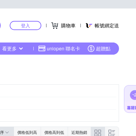
購物車
帳號綁定送
登入
看更多
uniopen 聯名卡
超贈點
黑色系
液晶顯示/數位顯示
粉紅色系
序
價格低到高
價格高到低
近期熱銷