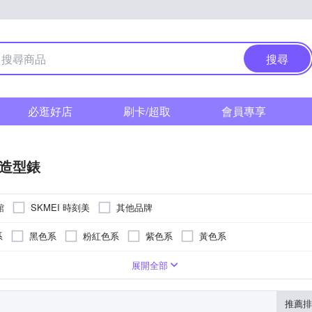
搜尋
必逛好店
刷卡/超取
會員專享
/造型錶
館
SKMEI 時刻美
其他品牌
系
黑色系
粉紅色系
紫色系
黃色系
系
白色系
紫色系
卡其色系
咖啡色系
灰色系
展開全部
推薦排