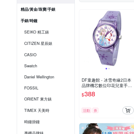
精品/黃金/珠寶/手錶
手錶/時鐘
SEIKO 精工錶
CITIZEN 星辰錶
CASIO
Swatch
Daniel Wellington
DF童趣館 - 冰雪奇緣2日本
品牌機芯數位印花兒童手錶-
FOSSIL
共3色
388
$
ORIENT 東方錶
TIMEX 天美時
活動
券
時鐘掛鐘
專櫃品牌錶