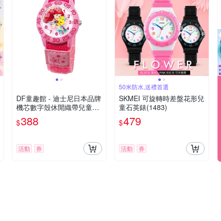
50米防水,送禮首選
DF童趣館 - 迪士尼日本品牌
SKMEI 可旋轉時差盤花形兒
機芯數字殼休閒織帶兒童手
童石英錶(1483)
錶 - 多款可選
388
479
$
$
活動
券
活動
券