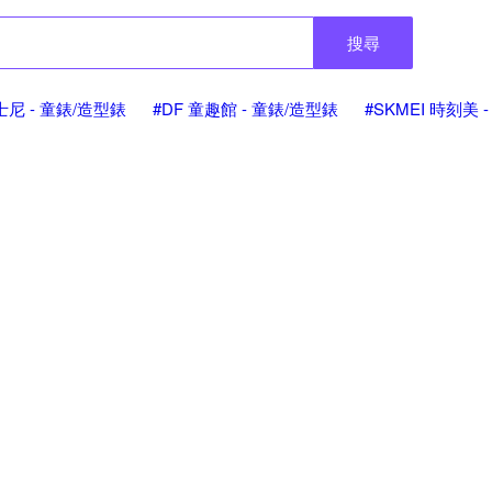
搜尋
迪士尼 - 童錶/造型錶
#DF 童趣館 - 童錶/造型錶
#SKMEI 時刻美 