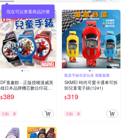
現在可以查看商品評價
既是手錶也是玩具 潮童最愛
DF童趣館 - 正版授權漫威英
SKMEI 時尚可愛卡通車可拆
雄日本品牌機芯數位印花兒
卸兒童電子錶(1241)
童手錶
389
319
$
$
活動
券
活動
券