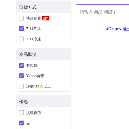
取貨方式
快速到貨
#Disney 
7-11常溫
7-11冷凍
商品狀況
有現貨
Yahoo自營
評價4顆
以上
優惠
挑戰低價
券