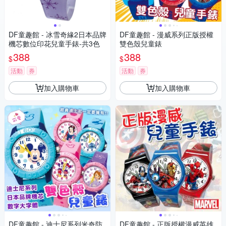
DF童趣館 - 冰雪奇緣2日本品牌
DF童趣館 - 漫威系列正版授權
機芯數位印花兒童手錶-共3色
雙色殼兒童錶
388
388
$
$
活動
券
活動
券
加入購物車
加入購物車
DF童趣館 - 迪士尼系列米奇防
DF童趣館 - 正版授權漫威英雄