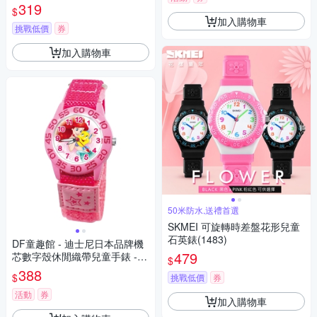
319
$
加入購物車
挑戰低價
券
加入購物車
50米防水,送禮首選
SKMEI 可旋轉時差盤花形兒童
石英錶(1483)
DF童趣館 - 迪士尼日本品牌機
479
芯數字殼休閒織帶兒童手錶 -
$
多款可選
388
$
挑戰低價
券
活動
券
加入購物車