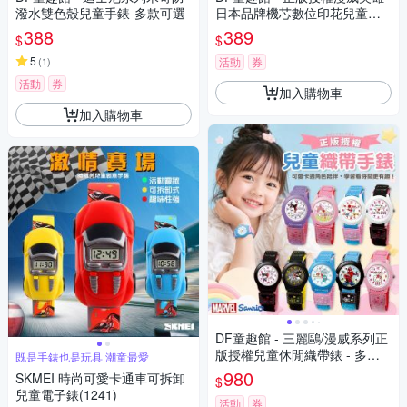
潑水雙色殼兒童手錶-多款可選
日本品牌機芯數位印花兒童手
錶
388
389
$
$
5
(
1
)
活動
券
活動
券
加入購物車
加入購物車
DF童趣館 - 三麗鷗/漫威系列正
版授權兒童休閒織帶錶 - 多款
既是手錶也是玩具 潮童最愛
可選
980
SKMEI 時尚可愛卡通車可拆卸
$
兒童電子錶(1241)
活動
券