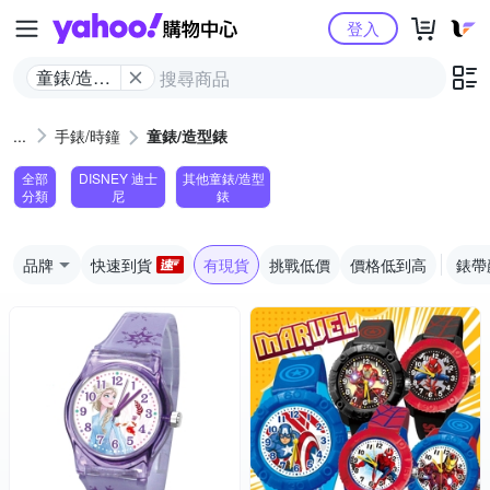
Yahoo購物中心
登入
童錶/造型
錶
手錶/時鐘
童錶/造型錶
全部
DISNEY 迪士
其他童錶/造型
分類
尼
錶
品牌
快速到貨
有現貨
挑戰低價
價格低到高
錶帶