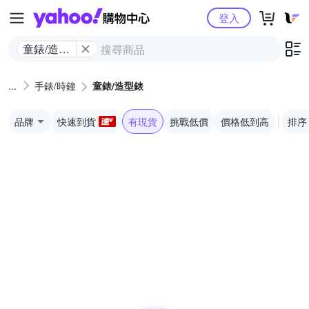
Yahoo購物中心
登入
童錶/造型
錶
手錶/時鐘
童錶/造型錶
品牌
快速到貨
有現貨
挑戰低價
價格低到高
排序