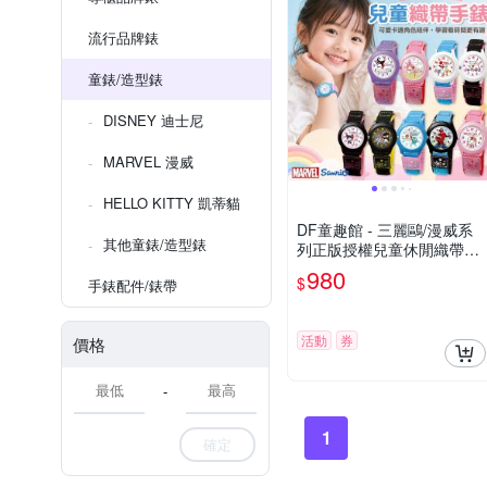
流行品牌錶
童錶/造型錶
DISNEY 迪士尼
MARVEL 漫威
HELLO KITTY 凱蒂貓
DF童趣館 - 三麗鷗/漫威系
其他童錶/造型錶
列正版授權兒童休閒織帶錶
- 多款可選
980
$
手錶配件/錶帶
活動
券
價格
-
1
確定