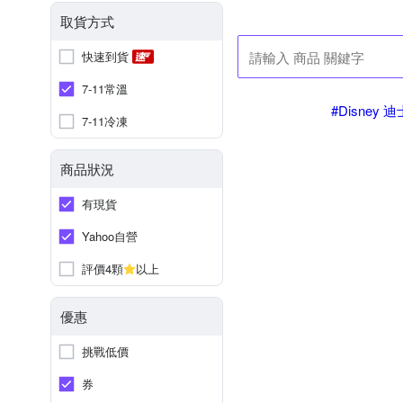
取貨方式
快速到貨
7-11常溫
#Disney 
7-11冷凍
商品狀況
有現貨
Yahoo自營
評價4顆
以上
優惠
挑戰低價
券