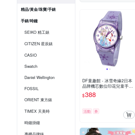
精品/黃金/珠寶/手錶
手錶/時鐘
SEIKO 精工錶
CITIZEN 星辰錶
CASIO
Swatch
Daniel Wellington
DF童趣館 - 冰雪奇緣2日本
品牌機芯數位印花兒童手錶-
FOSSIL
共3色
388
$
ORIENT 東方錶
TIMEX 天美時
活動
券
時鐘掛鐘
專櫃品牌錶