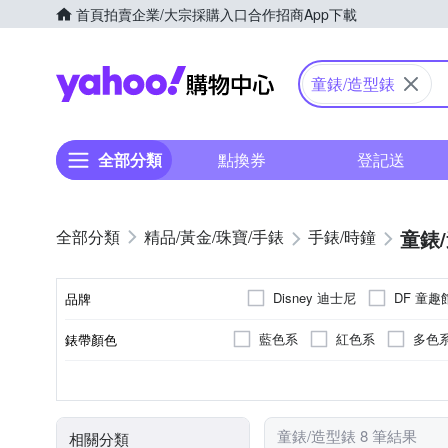
首頁
拍賣
企業/大宗採購入口
合作招商
App下載
Yahoo購物中心
童錶/造型錶
全部分類
點換券
登記送
童錶
精品/黃金/珠寶/手錶
手錶/時鐘
Disney 迪士尼
DF 童趣
品牌
藍色系
紅色系
多色
錶帶顏色
品牌名稱
藍色系
兒童錶
電池
石英錶
圓形
無
生活防水
特殊造型
多色系
電子錶
50米
紅色
錶盤顏色
使用族群
動力來源
機芯類型
錶盤形狀
防水級別(米)
童錶/造型錶 8 筆結果
相關分類