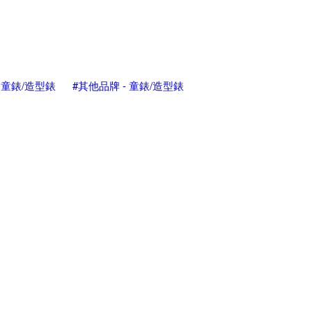
- 童錶/造型錶
#其他品牌 - 童錶/造型錶