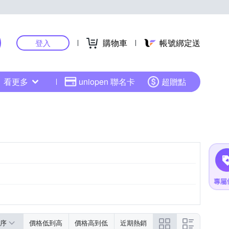
購物車
帳號綁定送
登入
看更多
uniopen 聯名卡
超贈點
黑色系
液晶顯示/數位顯示
粉紅色系
序
價格低到高
價格高到低
近期熱銷