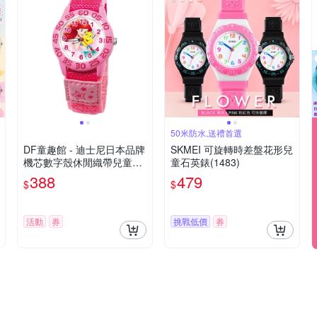
50米防水,送禮首選
DF童趣館 - 迪士尼日本品牌
SKMEI 可旋轉時差盤花形兒
機芯數字殼休閒織帶兒童手
童石英錶(1483)
錶 - 多款可選
388
479
$
$
活動
券
挑戰低價
券