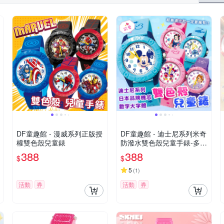
DF童趣館 - 漫威系列正版授
DF童趣館 - 迪士尼系列米奇
權雙色殼兒童錶
防潑水雙色殼兒童手錶-多款
可選
388
388
$
$
5
(
1
)
活動
券
活動
券