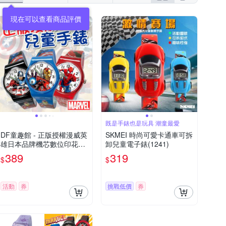
現在可以查看商品評價
既是手錶也是玩具 潮童最愛
DF童趣館 - 正版授權漫威英
SKMEI 時尚可愛卡通車可拆
雄日本品牌機芯數位印花兒
卸兒童電子錶(1241)
童手錶
389
319
$
$
活動
券
挑戰低價
券