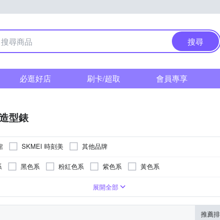
搜尋
必逛好店
刷卡/超取
會員專享
/造型錶
館
SKMEI 時刻美
其他品牌
系
黑色系
粉紅色系
紫色系
黃色系
系
白色系
紫色系
卡其色系
咖啡色系
灰色系
展開全部
推薦排