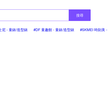
搜尋
迪士尼 - 童錶/造型錶
#DF 童趣館 - 童錶/造型錶
#SKMEI 時刻美 