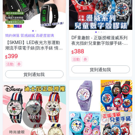
簡約俐落 質感細膩 高硬度玻璃
DF童趣館 - 正版授權漫威系列
【SKMEI】LED夜光方形運動
夜光指針兒童數字殼膠手錶-共
潮流手環電子錶(防水手錶 情侶
5色
388
$
錶 大字手錶 學生錶 運動錶 簡
399
$
約手錶/1119BBK)
活動
券
活動
券
貨到通知我
貨到通知我
補貨中