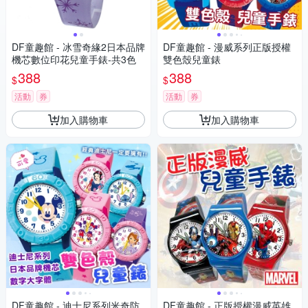
DF童趣館 - 冰雪奇緣2日本品牌
DF童趣館 - 漫威系列正版授權
機芯數位印花兒童手錶-共3色
雙色殼兒童錶
388
388
$
$
活動
券
活動
券
加入購物車
加入購物車
DF童趣館 - 迪士尼系列米奇防
DF童趣館 - 正版授權漫威英雄