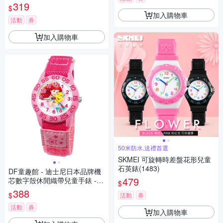
319
$
加入購物車
活動
券
加入購物車
50米防水,送禮首選
SKMEI 可旋轉時差盤花形兒童
石英錶(1483)
DF童趣館 - 迪士尼日本品牌機
479
芯數字殼休閒織帶兒童手錶 -
$
多款可選
388
$
活動
券
活動
券
加入購物車