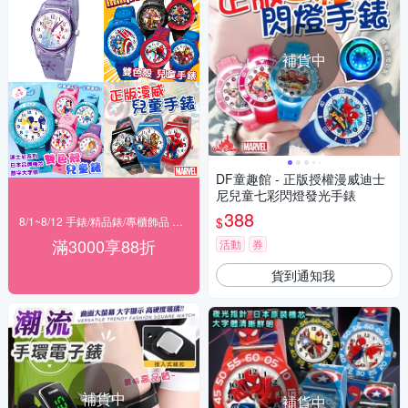
補貨中
DF童趣館 - 正版授權漫威迪士
尼兒童七彩閃燈發光手錶
388
$
8/1~8/12 手錶/精品錶/專櫃飾品 指定商品滿$3000享88折
滿3000享88折
活動
券
貨到通知我
補貨中
補貨中