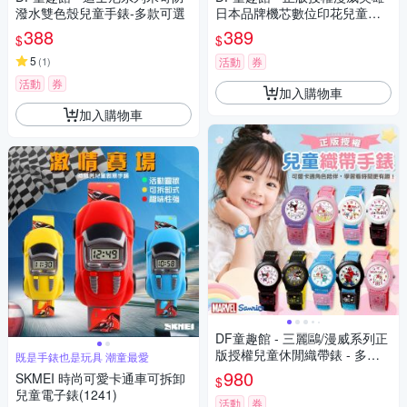
潑水雙色殼兒童手錶-多款可選
日本品牌機芯數位印花兒童手
錶
388
389
$
$
5
(
1
)
活動
券
活動
券
加入購物車
加入購物車
DF童趣館 - 三麗鷗/漫威系列正
版授權兒童休閒織帶錶 - 多款
既是手錶也是玩具 潮童最愛
可選
980
SKMEI 時尚可愛卡通車可拆卸
$
兒童電子錶(1241)
活動
券