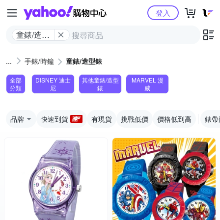
Yahoo購物中心
登入
童錶/造型
錶
手錶/時鐘
童錶/造型錶
全部
DISNEY 迪士
其他童錶/造型
MARVEL 漫
分類
尼
錶
威
品牌
快速到貨
有現貨
挑戰低價
價格低到高
錶帶