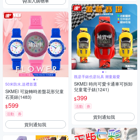
加入購物車
補貨中
補貨中
既是手錶也是玩具 潮童最愛
SKMEI 時尚可愛卡通車可拆卸
50米防水,送禮首選
兒童電子錶(1241)
SKMEI 可旋轉時差盤花形兒童
399
石英錶(1483)
$
599
$
活動
券
活動
券
貨到通知我
貨到通知我