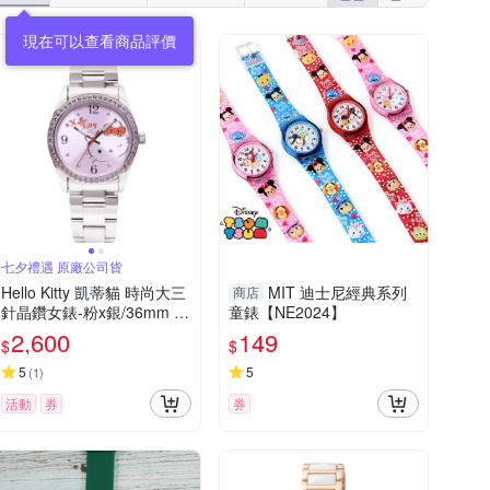
七夕禮遇 原廠公司貨
Hello Kitty 凱蒂貓 時尚大三
MIT 迪士尼經典系列
商店
針晶鑽女錶-粉x銀/36mm L
童錶【NE2024】
K691LWPA-S 七夕寵愛季
2,600
149
$
$
送禮推薦
5
5
(
1
)
活動
券
券