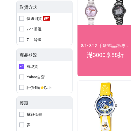
取貨方式
快速到貨
7-11常溫
7-11冷凍
8/1~8/12 手錶/精品錶/專櫃飾品 指定商品滿$3000享88折
滿3000享88折
商品狀況
有現貨
Yahoo自營
評價4顆
以上
優惠
挑戰低價
券