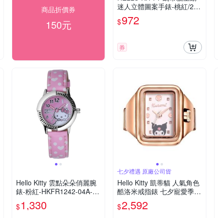
迷人立體圖案手錶-桃紅/27
商品折價券
mm
972
$
150元
券
七夕禮遇 原廠公司貨
Hello Kitty 雲點朵朵俏麗腕
Hello Kitty 凱蒂貓 人氣角色
錶-粉紅-HKFR1242-04A-28
酷洛米戒指錶 七夕寵愛季
mm
送禮推薦-玫瑰金 LK713LR
1,330
2,592
$
$
WI-A