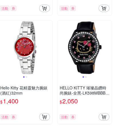
活動
券
活動
券
Hello Kitty 花精靈魅力腕錶
HELLO KITTY 璀璨晶鑽時
(酒紅)32mm
尚腕錶-全黑-LK598MBBB-S
-42mm
1,400
2,050
$
$
活動
券
活動
券