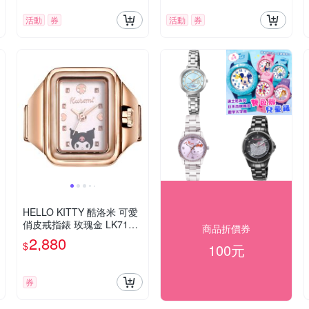
活動
券
活動
券
HELLO KITTY 酷洛米 可愛
俏皮戒指錶 玫瑰金 LK713L
商品折價券
RWI-A_20mm
2,880
$
100元
券