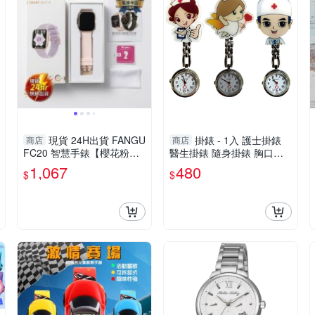
現貨 24H出貨 FANGU
掛錶 - 1入 護士掛錶
商店
商店
FC20 智慧手錶【櫻花粉】
醫生掛錶 隨身掛錶 胸口掛
通話 運動 健康 防水 音樂控
錶 為護理師與醫生設計 佩
1,067
480
$
$
制 心率 生日禮物 交換禮物
戴方便 護士錶 [ZHCN2004]