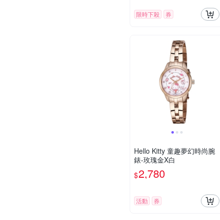
限時下殺
券
Hello Kitty 童趣夢幻時尚腕
錶-玫瑰金X白
2,780
$
活動
券