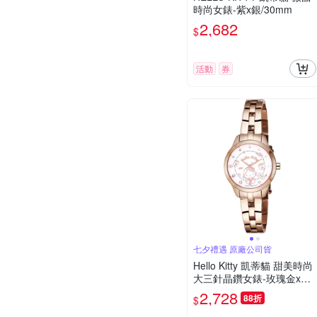
時尚女錶-紫x銀/30mm
2,682
$
活動
券
七夕禮遇 原廠公司貨
Hello Kitty 凱蒂貓 甜美時尚
大三針晶鑽女錶-玫瑰金x白/
28mm LK707LRWS-V 七夕
2,728
88折
$
寵愛季 送禮推薦