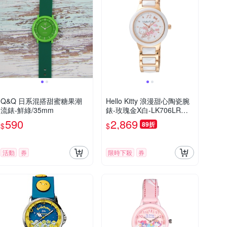
Q&Q 日系混搭甜蜜糖果潮
Hello Kitty 浪漫甜心陶瓷腕
流錶-鮮綠/35mm
錶-玫瑰金X白-LK706LRWW
-32mm
590
2,869
89折
$
$
活動
券
限時下殺
券