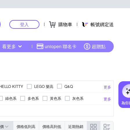
購物車
帳號綁定送
登入
看更多
uniopen 聯名卡
超贈點
LEGO 樂高
HELLO KITTY
Q&Q
更多
綠色系
多色系
黃色系
灰色系
更多
RESIN GLASS)
錶帶
黑色系
活動式錶扣
木頭錶帶
銀色系
無
液晶顯示/數位顯示
更多
價
價格低到高
價格高到低
近期熱銷