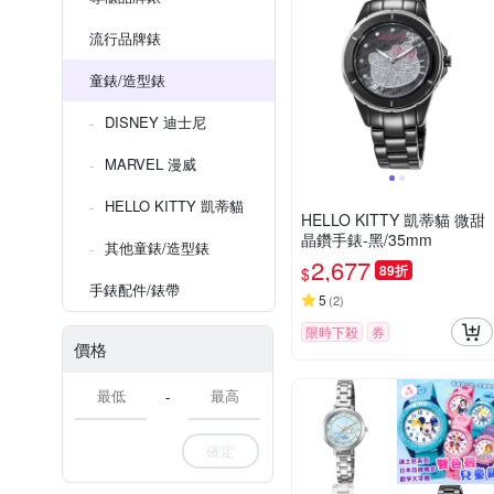
流行品牌錶
童錶/造型錶
DISNEY 迪士尼
MARVEL 漫威
HELLO KITTY 凱蒂貓
HELLO KITTY 凱蒂貓 微甜
晶鑽手錶-黑/35mm
其他童錶/造型錶
2,677
89折
$
手錶配件/錶帶
5
(
2
)
限時下殺
券
價格
-
確定