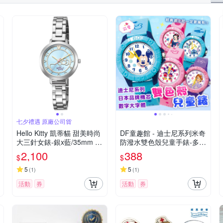
七夕禮遇 原廠公司貨
Hello Kitty 凱蒂貓 甜美時尚
DF童趣館 - 迪士尼系列米奇
大三針女錶-銀x藍/35mm L
防潑水雙色殼兒童手錶-多款
K703LWNA 七夕寵愛季 送
可選
2,100
388
$
$
禮推薦
5
5
(
1
)
(
1
)
活動
券
活動
券