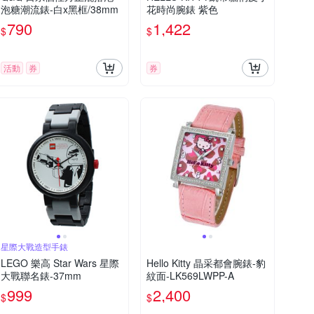
泡糖潮流錶-白x黑框/38mm
花時尚腕錶 紫色
790
1,422
$
$
活動
券
券
星際大戰造型手錶
LEGO 樂高 Star Wars 星際
Hello Kitty 晶采都會腕錶-豹
大戰聯名錶-37mm
紋面-LK569LWPP-A
999
2,400
$
$