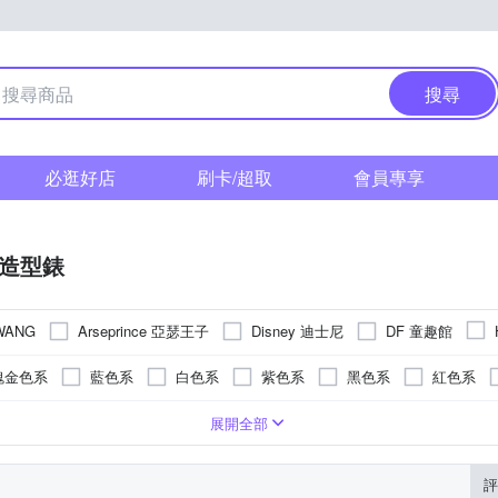
搜尋
必逛好店
刷卡/超取
會員專享
/造型錶
Arseprince 亞瑟王子
Disney 迪士尼
DF 童趣館
WANG
瑰金色系
藍色系
白色系
紫色系
黑色系
紅色系
明
錶帶
疊錶扣
色系
強化玻璃
對錶
橡膠
橡膠/塑膠/矽膠/樹脂錶帶
紫色系
一般摺疊錶扣
樹脂
玻璃鏡面
紅色系
陶瓷
藍寶石水晶鏡面
無
多色系
皮革錶帶
蝴蝶釦
綠色系
安全式摺疊錶扣
礦物玻璃
陶瓷錶帶
黃色系
塑膠玻璃(
帆布
展開全部
啡色系
灰色系
橘色系
評