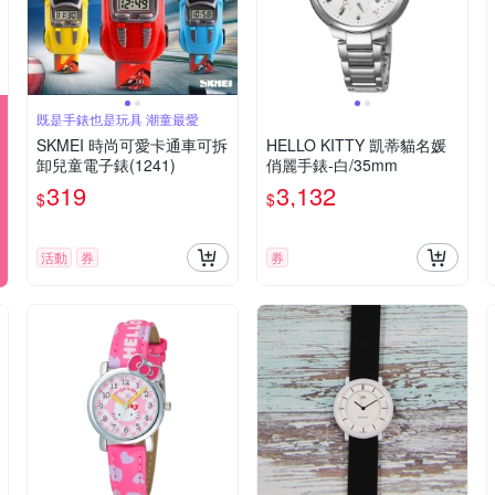
既是手錶也是玩具 潮童最愛
SKMEI 時尚可愛卡通車可拆
HELLO KITTY 凱蒂貓名媛
卸兒童電子錶(1241)
俏麗手錶-白/35mm
319
3,132
$
$
活動
券
券