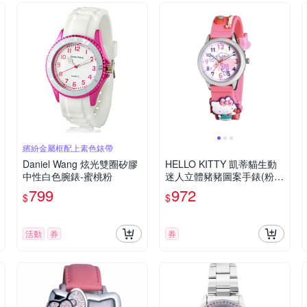
繽紛金屬框配上素色錶帶
Daniel Wang 炫光雙圈矽膠
HELLO KITTY 凱蒂貓生動
中性白色腕錶-蜜桃粉
迷人立體豬豬圖案手錶(粉色
KT077LWWR)
799
972
$
$
活動
券
券