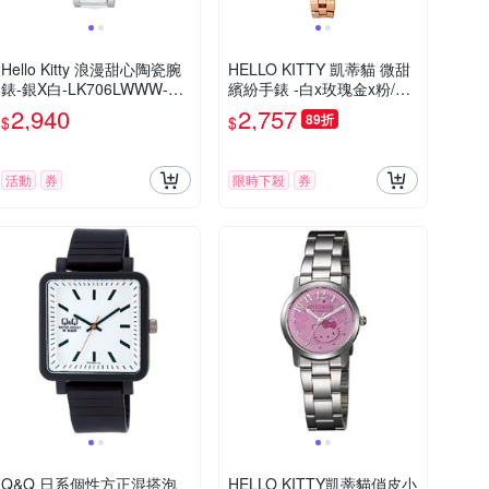
Hello Kitty 浪漫甜心陶瓷腕
HELLO KITTY 凱蒂貓 微甜
錶-銀X白-LK706LWWW-32
繽紛手錶 -白x玫瑰金x粉/27
mm
mm
2,940
2,757
89折
$
$
活動
券
限時下殺
券
Q&Q 日系個性方正混搭泡
HELLO KITTY凱蒂貓俏皮小