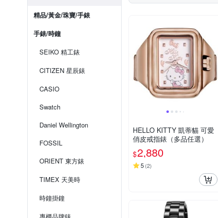
精品/黃金/珠寶/手錶
手錶/時鐘
SEIKO 精工錶
CITIZEN 星辰錶
CASIO
Swatch
Daniel Wellington
HELLO KITTY 凱蒂貓 可愛
俏皮戒指錶（多品任選）
FOSSIL
2,880
$
ORIENT 東方錶
5
(
2
)
TIMEX 天美時
時鐘掛鐘
專櫃品牌錶