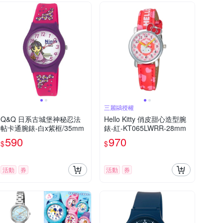
三麗鷗授權
Q&Q 日系古城堡神秘忍法
Hello Kitty 俏皮甜心造型腕
帖卡通腕錶-白x紫框/35mm
錶-紅-KT065LWRR-28mm
590
970
$
$
活動
券
活動
券