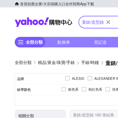
首頁
拍賣
企業/大宗採購入口
合作招商
App下載
Yahoo購物中心
童錶/造型錶
全部分類
點換券
登記送
童錶
精品/黃金/珠寶/手錶
手錶/時鐘
ALESSI
ALEXANDER 
品牌
SKMEI 時刻美
其他品牌
銀色系
粉紅色系
玫
錶帶顏色
品牌名稱
咖啡色系
橘色系
透
白色系
鍊帶錶帶
礦石鏡面
一般穿式 (ㄇ型)
女錶
不鏽鋼
兒童錶
粉紅色系
塑膠
橡膠/塑膠/樹脂
壓克力鏡面
按壓式摺
男錶
合金
藍
錶盤顏色
錶帶材質
鏡面材質
錶扣
使用族群
錶殼材質
金色系
卡其色系
咖
童錶/造型錶 160 筆結果
相關分類