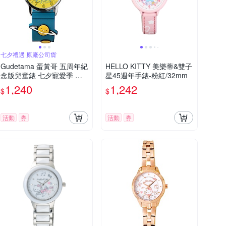
七夕禮遇 原廠公司貨
Gudetama 蛋黃哥 五周年紀
HELLO KITTY 美樂蒂&雙子
念版兒童錶 七夕寵愛季 送
星45週年手錶-粉紅/32mm
禮推薦-32mm
1,240
1,242
$
$
活動
券
活動
券