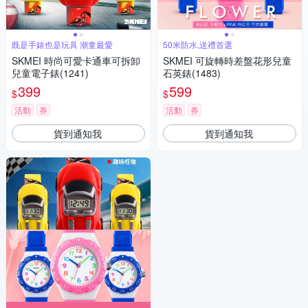
既是手錶也是玩具 潮童最愛
50米防水,送禮首選
SKMEI 時尚可愛卡通車可拆卸
SKMEI 可旋轉時差盤花形兒童
兒童電子錶(1241)
石英錶(1483)
399
599
$
$
活動
券
活動
券
貨到通知我
貨到通知我