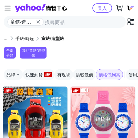
Yahoo購物中心
登入
童錶/造型
錶
手錶/時鐘
童錶/造型錶
全部
其他童錶/造型
分類
錶
品牌
快速到貨
有現貨
挑戰低價
價格低到高
使用
補貨中
補貨中