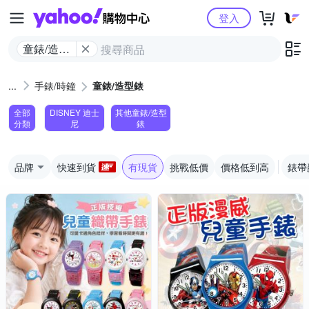
Yahoo購物中心
登入
童錶/造型
錶
手錶/時鐘
童錶/造型錶
全部
DISNEY 迪士
其他童錶/造型
分類
尼
錶
品牌
快速到貨
有現貨
挑戰低價
價格低到高
錶帶