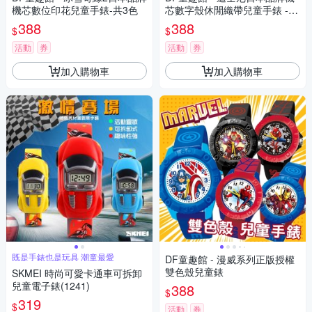
機芯數位印花兒童手錶-共3色
芯數字殼休閒織帶兒童手錶 -
多款可選
388
388
$
$
活動
券
活動
券
加入購物車
加入購物車
既是手錶也是玩具 潮童最愛
DF童趣館 - 漫威系列正版授權
雙色殼兒童錶
SKMEI 時尚可愛卡通車可拆卸
兒童電子錶(1241)
388
$
319
$
活動
券