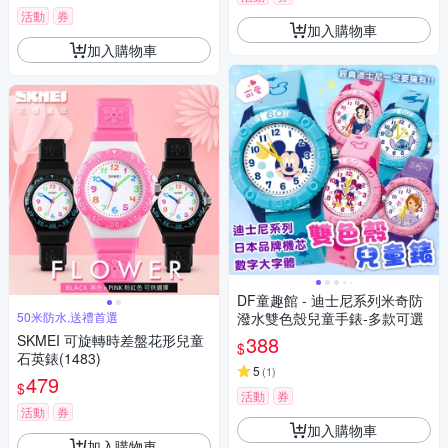
活動
券
加入購物車
加入購物車
DF童趣館 - 迪士尼系列米奇防
50米防水,送禮首選
潑水雙色殼兒童手錶-多款可選
SKMEI 可旋轉時差盤花形兒童
388
$
石英錶(1483)
5
(
1
)
479
$
活動
券
活動
券
加入購物車
加入購物車