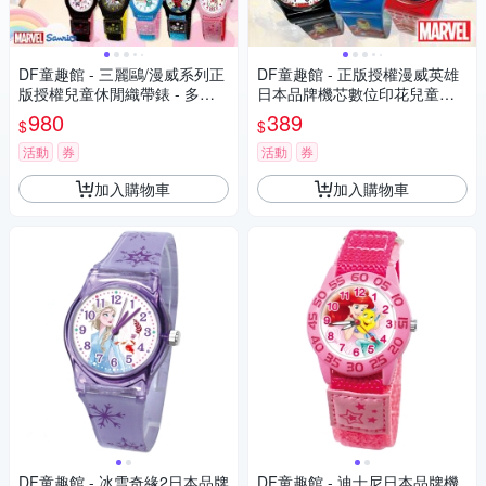
DF童趣館 - 三麗鷗/漫威系列正
DF童趣館 - 正版授權漫威英雄
版授權兒童休閒織帶錶 - 多款
日本品牌機芯數位印花兒童手
可選
錶
980
389
$
$
活動
券
活動
券
加入購物車
加入購物車
DF童趣館 - 冰雪奇緣2日本品牌
DF童趣館 - 迪士尼日本品牌機