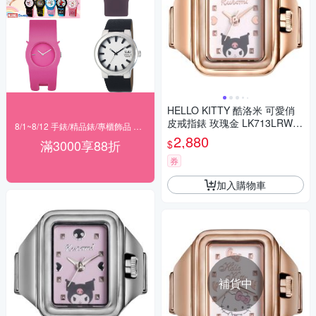
HELLO KITTY 酷洛米 可愛俏
皮戒指錶 玫瑰金 LK713LRWI-
8/1~8/12 手錶/精品錶/專櫃飾品 指定商品滿$3000享88折
A_20mm
2,880
滿3000享88折
$
券
加入購物車
補貨中