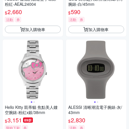
粉紅-AEAL24004
腕錶-白/45mm
2,660
590
$
$
活動
券
活動
券
加入購物車
加入購物車
Hello Kitty 凱蒂貓 焦點美人鏤
ALESSI 清晰潮流電子腕錶-灰/
空腕錶-粉紅x銀/38mm
43mm
3,151
2,830
89折
$
$
限時下殺
券
活動
券