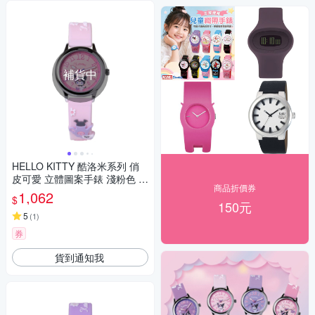
補貨中
HELLO KITTY 酷洛米系列 俏
皮可愛 立體圖案手錶 淺粉色 K
商品折價券
T081LWPP1_30mm
1,062
$
150元
5
(
1
)
券
貨到通知我