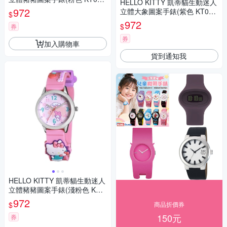
HELLO KITTY 凱蒂貓生動迷人
LWWR)
972
立體大象圖案手錶(紫色 KT077
$
LWPV)
972
$
券
券
加入購物車
貨到通知我
HELLO KITTY 凱蒂貓生動迷人
立體豬豬圖案手錶(淺粉色 KT0
77LWPP1)
972
$
商品折價券
150元
券