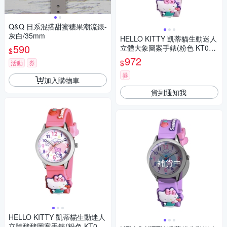
Q&Q 日系混搭甜蜜糖果潮流錶-
灰白/35mm
HELLO KITTY 凱蒂貓生動迷人
590
立體大象圖案手錶(粉色 KT077
$
LWPP)
972
$
活動
券
券
加入購物車
貨到通知我
補貨中
HELLO KITTY 凱蒂貓生動迷人
立體豬豬圖案手錶(粉色 KT077