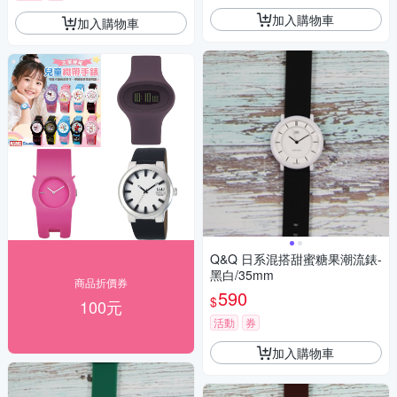
加入購物車
加入購物車
Q&Q 日系混搭甜蜜糖果潮流錶-
黑白/35mm
商品折價券
590
$
100元
活動
券
加入購物車