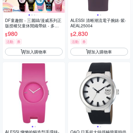
DF童趣館 - 三麗鷗/漫威系列正
ALESSI 清晰潮流電子腕錶-紫-
版授權兒童休閒織帶錶 - 多款
AEAL25004
可選
980
2,830
$
$
活動
券
活動
券
加入購物車
加入購物車
ALESSI 慵懶的貓造型手環錶-
Q&Q 日系超大錶徑極簡風時尚