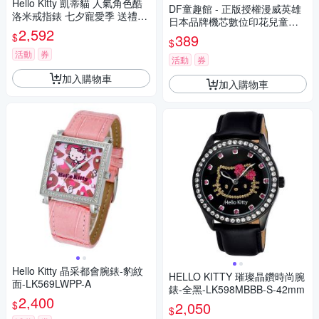
Hello Kitty 凱蒂貓 人氣角色酷
DF童趣館 - 正版授權漫威英雄
洛米戒指錶 七夕寵愛季 送禮推
日本品牌機芯數位印花兒童手
薦-玫瑰金 LK713LRWI-A
2,592
錶
$
389
$
活動
券
活動
券
加入購物車
加入購物車
Hello Kitty 晶采都會腕錶-豹紋
HELLO KITTY 璀璨晶鑽時尚腕
面-LK569LWPP-A
錶-全黑-LK598MBBB-S-42mm
2,400
$
2,050
$