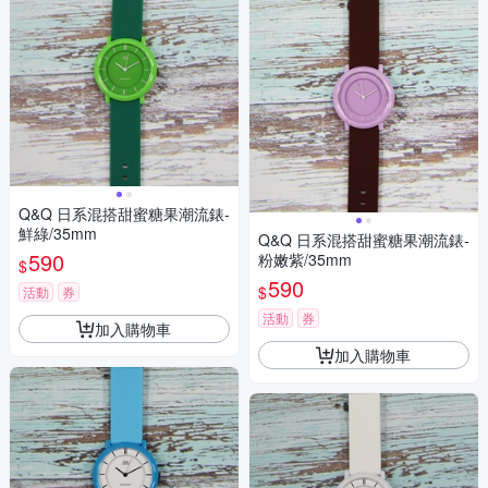
Q&Q 日系混搭甜蜜糖果潮流錶-
鮮綠/35mm
Q&Q 日系混搭甜蜜糖果潮流錶-
590
粉嫩紫/35mm
$
590
$
活動
券
活動
券
加入購物車
加入購物車