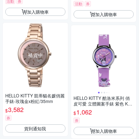
活動
券
活動
券
加入購物車
加入購物車
補貨中
HELLO KITTY 凱蒂貓名媛俏麗
HELLO KITTY 酷洛米系列 俏
手錶-玫瑰金x粉紅/35mm
皮可愛 立體圖案手錶 紫色 KT0
3,582
81LWVV_30mm
$
1,062
$
券
券
貨到通知我
加入購物車