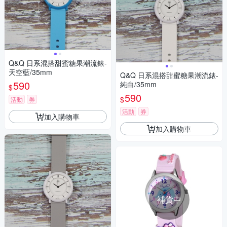
Q&Q 日系混搭甜蜜糖果潮流錶-
天空藍/35mm
Q&Q 日系混搭甜蜜糖果潮流錶-
590
純白/35mm
$
590
$
活動
券
活動
券
加入購物車
加入購物車
補貨中