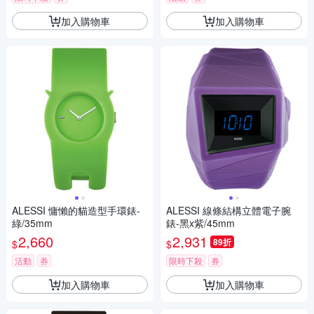
加入購物車
加入購物車
ALESSI 慵懶的貓造型手環錶-
ALESSI 線條結構立體電子腕
綠/35mm
錶-黑x紫/45mm
2,660
2,931
89折
$
$
活動
券
限時下殺
券
加入購物車
加入購物車