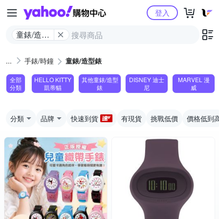
Yahoo購物中心
登入
童錶/造型
錶
手錶/時鐘
童錶/造型錶
全部
HELLO KITTY
其他童錶/造型
DISNEY 迪士
MARVEL 漫
分類
凱蒂貓
錶
尼
威
分類
品牌
快速到貨
有現貨
挑戰低價
價格低到