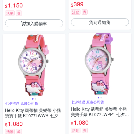
錶 大字手錶 學生錶 運動錶 簡
399
1,150
$
$
約手錶/1119BBK)
活動
券
活動
券
貨到通知我
加入購物車
七夕禮遇 原廠公司貨
七夕禮遇 原廠公司貨
Hello Kitty 凱蒂貓 美樂蒂 小豬
Hello Kitty 凱蒂貓 美樂蒂 小豬
寶寶手錶 KT077LWPP1 七夕寵
寶寶手錶 KT077LWWR 七夕寵
愛季 送禮推薦
愛季 送禮推薦
1,080
1,080
$
$
活動
券
活動
券