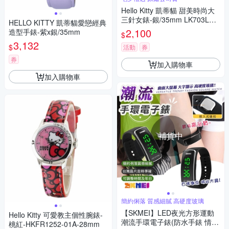
Hello Kitty 凱蒂貓 甜美時尚大
三針女錶-銀/35mm LK703LWK
HELLO KITTY 凱蒂貓愛戀經典
A 七夕寵愛季 送禮推薦
2,100
造型手錶-紫x銀/35mm
$
3,132
$
活動
券
券
加入購物車
加入購物車
補貨中
簡約俐落 質感細膩 高硬度玻璃
【SKMEI】LED夜光方形運動
Hello Kitty 可愛教主個性腕錶-
潮流手環電子錶(防水手錶 情侶
桃紅-HKFR1252-01A-28mm