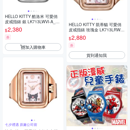
HELLO KITTY 酷洛米 可愛俏
皮戒指錶 銀 LK713LWVI-A_20
HELLO KITTY 凱蒂貓 可愛俏
mm
2,380
皮戒指錶 玫瑰金 LK713LRWI-
$
B_20mm
2,880
券
$
券
加入購物車
貨到通知我
七夕禮遇 原廠公司貨