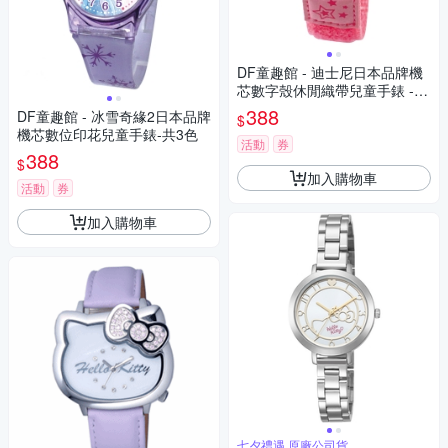
DF童趣館 - 迪士尼日本品牌機
芯數字殼休閒織帶兒童手錶 -
多款可選
388
DF童趣館 - 冰雪奇緣2日本品牌
$
機芯數位印花兒童手錶-共3色
活動
券
388
$
加入購物車
活動
券
加入購物車
七夕禮遇 原廠公司貨