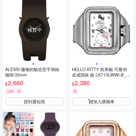
補貨中
ALESSI 慵懶的貓造型手環錶-
HELLO KITTY 凱蒂貓 可愛俏
咖啡/35mm
皮戒指錶 銀 LK713LWWI-B_20
mm
2,660
2,380
$
$
活動
券
券
貨到通知我
加入購物車