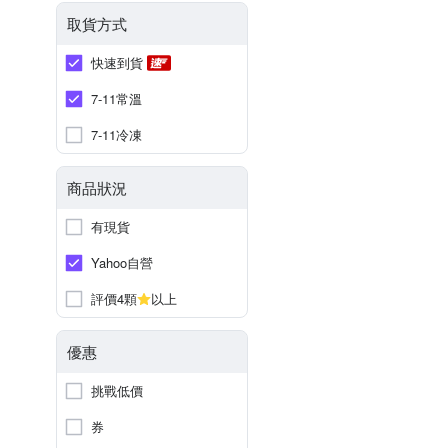
取貨方式
快速到貨
7-11常溫
7-11冷凍
商品狀況
有現貨
Yahoo自營
評價4顆
以上
優惠
挑戰低價
券