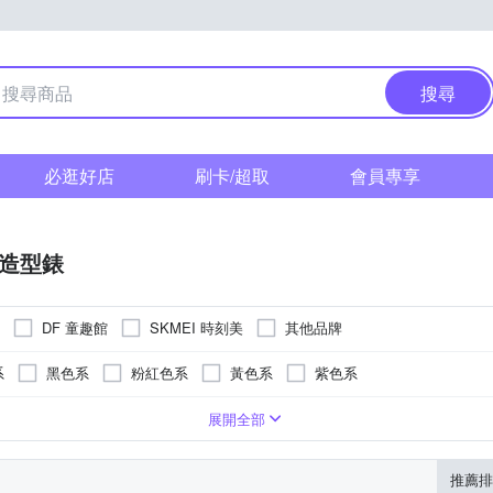
搜尋
必逛好店
刷卡/超取
會員專享
/造型錶
DF 童趣館
SKMEI 時刻美
其他品牌
系
黑色系
粉紅色系
黃色系
紫色系
型)
系
紅色系
無
安全式摺疊錶扣
黑色系
液晶顯示/數位顯示
紫色系
卡其
展開全部
推薦排