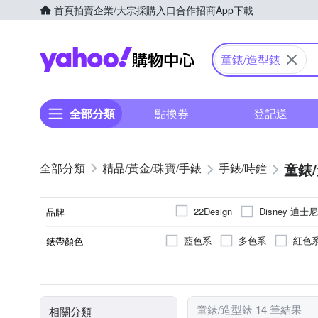
首頁
拍賣
企業/大宗採購入口
合作招商
App下載
Yahoo購物中心
童錶/造型錶
全部分類
點換券
登記送
童錶
精品/黃金/珠寶/手錶
手錶/時鐘
Disney 迪士尼
22Design
品牌
藍色系
多色系
紅色
錶帶顏色
品牌名稱
多色系
塑膠
無
一般摺疊錶扣
石英錶
電池
生活防水
樹脂
藍色系
電子錶
一般穿式 (ㄇ
不鏽鋼
50米
白色
錶盤顏色
錶殼材質
防水級別(米)
錶扣
機芯類型
動力來源
童錶/造型錶 14 筆結果
相關分類