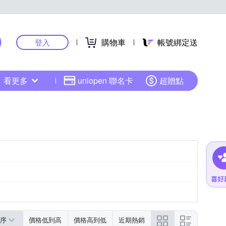
購物車
帳號綁定送
登入
看更多
uniopen 聯名卡
超贈點
色系
咖啡色系
灰色系
粉紅色系
序
價格低到高
價格高到低
近期熱銷