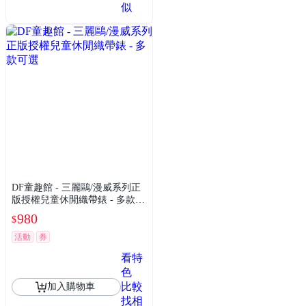
似
DF童趣館 - 三麗鷗/漫威系列正
版授權兒童休閒織帶錶 - 多款可
選
980
$
活動
券
看特
色
比較
加入購物車
找相