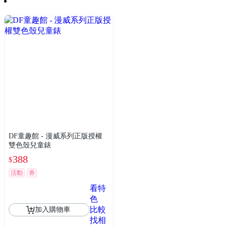
DF童趣館 - 漫威系列正版授權
雙色殼兒童錶
388
$
活動
券
看特
色
比較
加入購物車
找相