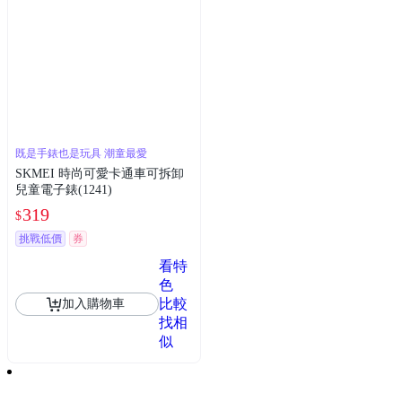
既是手錶也是玩具 潮童最愛
SKMEI 時尚可愛卡通車可拆卸
兒童電子錶(1241)
319
$
挑戰低價
券
看特
色
比較
加入購物車
找相
似