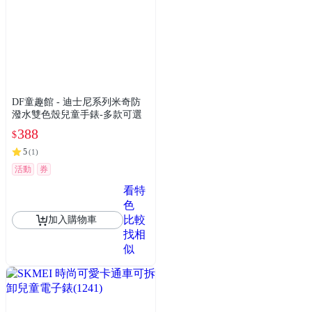
DF童趣館 - 迪士尼系列米奇防
潑水雙色殼兒童手錶-多款可選
388
$
5
(
1
)
活動
券
看特
色
比較
加入購物車
找相
似