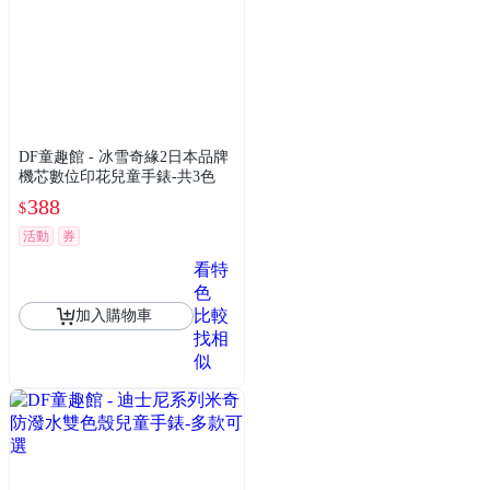
DF童趣館 - 冰雪奇緣2日本品牌
機芯數位印花兒童手錶-共3色
388
$
活動
券
看特
色
比較
加入購物車
找相
似