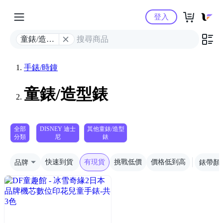
Yahoo購物中心
登入
童錶/造型
錶
手錶/時鐘
童錶/造型錶
全部
DISNEY 迪士
其他童錶/造型
分類
尼
錶
品牌
快速到貨
有現貨
挑戰低價
價格低到高
錶帶顏