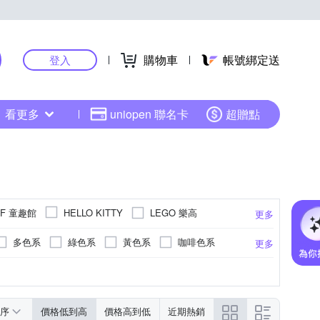
購物車
帳號綁定送
登入
看更多
uniopen 聯名卡
超贈點
DF 童趣館
LEGO 樂高
HELLO KITTY
更多
多色系
綠色系
黃色系
咖啡色系
更多
錶帶
綠色系
活動式錶扣
塑膠玻璃(RESIN GLASS)
木頭錶帶
黃色系
液晶顯示/數位顯示
更多
序
價格低到高
價格高到低
近期熱銷