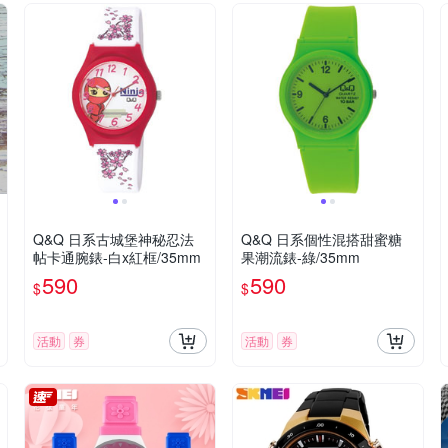
Q&Q 日系古城堡神秘忍法
Q&Q 日系個性混搭甜蜜糖
帖卡通腕錶-白x紅框/35mm
果潮流錶-綠/35mm
590
590
$
$
活動
券
活動
券