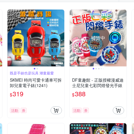
補貨中
既是手錶也是玩具 潮童最愛
SKMEI 時尚可愛卡通車可拆
DF童趣館 - 正版授權漫威迪
卸兒童電子錶(1241)
士尼兒童七彩閃燈發光手錶
319
388
$
$
活動
券
活動
券