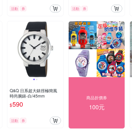
活動
券
活動
券
Q&Q 日系超大錶徑極簡風
時尚腕錶-白/45mm
商品折價券
590
$
100元
活動
券