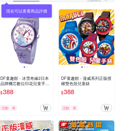
DF童趣館 - 冰雪奇緣2日本
DF童趣館 - 漫威系列正版授
品牌機芯數位印花兒童手錶-
權雙色殼兒童錶
共3色
388
388
$
$
活動
券
活動
券