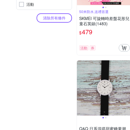
活動
50米防水,送禮首選
清除所有條件
SKMEI 可旋轉時差盤花形兒
童石英錶(1483)
479
$
活動
券
Q&Q 日系混搭甜蜜糖果潮