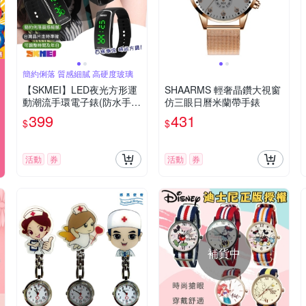
簡約俐落 質感細膩 高硬度玻璃
【SKMEI】LED夜光方形運
SHAARMS 輕奢晶鑽大視窗
動潮流手環電子錶(防水手錶
仿三眼日曆米蘭帶手錶
情侶錶 大字手錶 學生錶 運
399
431
$
$
動錶 簡約手錶/1119BBK)
活動
券
活動
券
補貨中