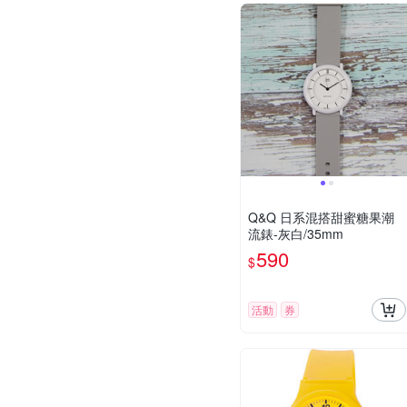
Q&Q 日系混搭甜蜜糖果潮
流錶-灰白/35mm
590
$
活動
券