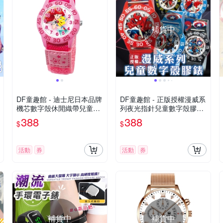
補貨中
DF童趣館 - 迪士尼日本品牌
DF童趣館 - 正版授權漫威系
機芯數字殼休閒織帶兒童手
列夜光指針兒童數字殼膠手
錶 - 多款可選
錶-共5色
388
388
$
$
活動
券
活動
券
補貨中
補貨中