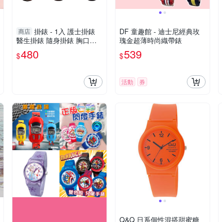
掛錶 - 1入 護士掛錶
DF 童趣館 - 迪士尼經典玫
商店
醫生掛錶 隨身掛錶 胸口掛
瑰金超薄時尚織帶錶
錶 為護理師與醫生設計 佩
480
539
$
$
戴方便 護士錶 [ZHCN2004]
活動
券
Q&Q 日系個性混搭甜蜜糖