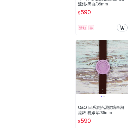
流錶-黑白/35mm
590
$
活動
券
Q&Q 日系混搭甜蜜糖果潮
流錶-粉嫩紫/35mm
590
$