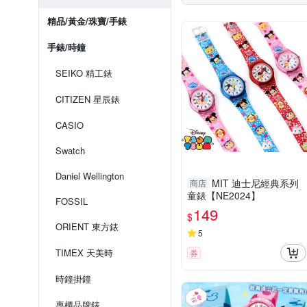
精品/黃金/珠寶/手錶
手錶/時鐘
SEIKO 精工錶
CITIZEN 星辰錶
CASIO
Swatch
Daniel Wellington
MIT 迪士尼經典系列
商店
童錶【NE2024】
FOSSIL
149
$
ORIENT 東方錶
5
TIMEX 天美時
券
時鐘掛鐘
專櫃品牌錶