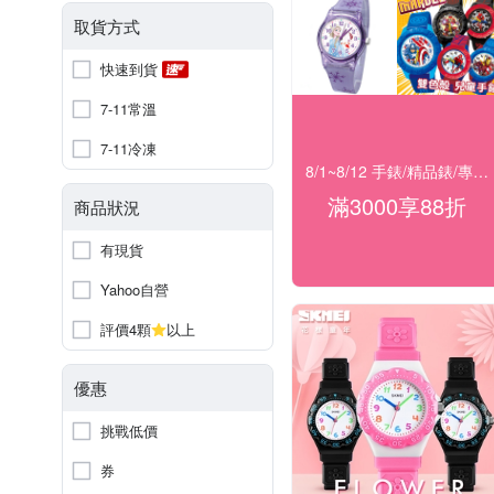
取貨方式
快速到貨
7-11常溫
7-11冷凍
8/1~8/12 手錶/精品錶/專櫃飾品 指定商品滿$3000享88折
滿3000享88折
商品狀況
有現貨
Yahoo自營
評價4顆
以上
優惠
挑戰低價
券