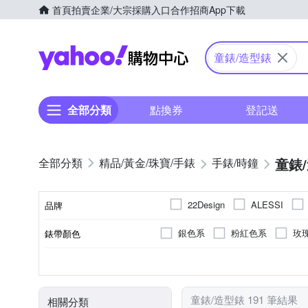
首頁
拍賣
企業/大宗採購入口
合作招商
App下載
Yahoo購物中心
童錶/造型錶
全部分類
點換券
登記送
童錶
精品/黃金/珠寶/手錶
手錶/時鐘
22Design
ALESSI
品牌
SKMEI 時刻美
Q&Q
銀色系
粉紅色系
玫
錶帶顏色
品牌名稱
灰色系
橘色系
透明
白色系
礦石鏡面
鍊帶錶帶
一般穿式 (ㄇ型)
女錶
不鏽鋼
兒童錶
粉紅色系
塑膠
壓克力鏡面
橡膠/塑膠/樹脂
按壓式摺
男錶
合金
藍
錶盤顏色
鏡面材質
錶帶材質
錶扣
使用族群
錶殼材質
金色系
咖啡色系
卡
童錶/造型錶 191 筆結果
相關分類