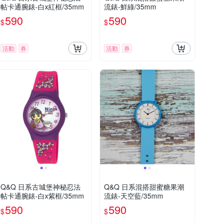
帖卡通腕錶-白x紅框/35mm
流錶-鮮綠/35mm
590
590
$
$
活動
券
活動
券
Q&Q 日系古城堡神秘忍法
Q&Q 日系混搭甜蜜糖果潮
帖卡通腕錶-白x紫框/35mm
流錶-天空藍/35mm
590
590
$
$