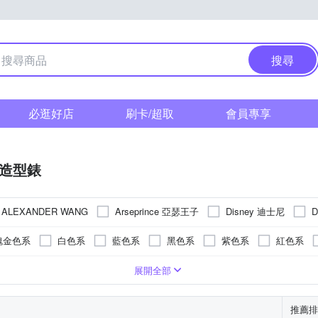
搜尋
必逛好店
刷卡/超取
會員專享
/造型錶
Arseprince 亞瑟王子
Disney 迪士尼
ALEXANDER WANG
其他品牌
瑰金色系
白色系
藍色系
黑色系
紫色系
紅色系
錶帶
疊錶扣
色系
強化玻璃
對錶
樹脂
橡膠/塑膠/矽膠/樹脂錶帶
紫色系
一般摺疊錶扣
橡膠
玻璃鏡面
紅色系
陶瓷
藍寶石水晶鏡面
無
多色系
皮革錶帶
蝴蝶釦
黑色系
安全式摺疊錶扣
礦物玻璃
陶瓷錶帶
銀色系
無
帆布
展開全部
其色系
灰色系
玫瑰金色系
橘色系
推薦排