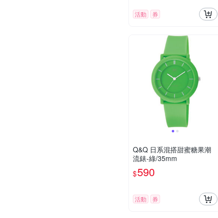
活動
券
Q&Q 日系混搭甜蜜糖果潮
流錶-綠/35mm
590
$
活動
券