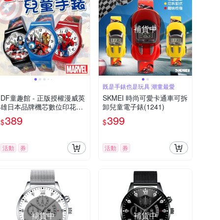
補貨中
既是手錶也是玩具 潮童最愛
DF童趣館 - 正版授權漫威英
SKMEI 時尚可愛卡通車可拆
雄日本品牌機芯數位印花兒
卸兒童電子錶(1241)
童手錶
389
399
$
$
活動
券
活動
券
補貨中
補貨中