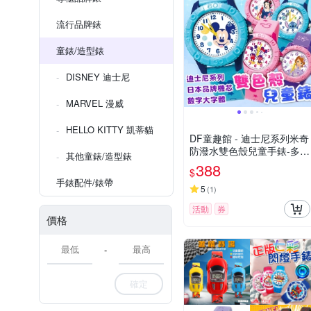
流行品牌錶
童錶/造型錶
DISNEY 迪士尼
MARVEL 漫威
HELLO KITTY 凱蒂貓
DF童趣館 - 迪士尼系列米奇
防潑水雙色殼兒童手錶-多款
其他童錶/造型錶
可選
388
$
手錶配件/錶帶
5
(
1
)
活動
券
價格
-
確定