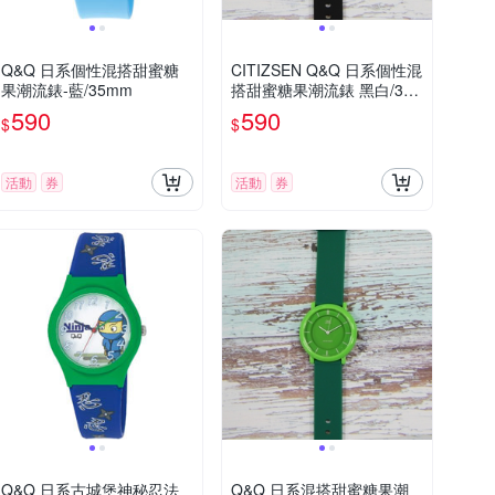
Q&Q 日系個性混搭甜蜜糖
CITIZSEN Q&Q 日系個性混
果潮流錶-藍/35mm
搭甜蜜糖果潮流錶 黑白/35
mm
590
590
$
$
活動
券
活動
券
Q&Q 日系古城堡神秘忍法
Q&Q 日系混搭甜蜜糖果潮