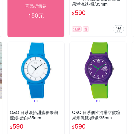
果潮流錶-橘/35mm
商品折價券
590
$
150元
活動
券
Q&Q 日系混搭甜蜜糖果潮
Q&Q 日系個性混搭甜蜜糖
流錶-藍白/35mm
果潮流錶-綠紫/35mm
590
590
$
$