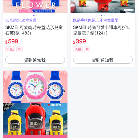
50米防水,送禮首選
既是手錶也是玩具 潮童最愛
SKMEI 可旋轉時差盤花形兒童
SKMEI 時尚可愛卡通車可拆卸
石英錶(1483)
兒童電子錶(1241)
599
399
$
$
活動
券
活動
券
貨到通知我
貨到通知我