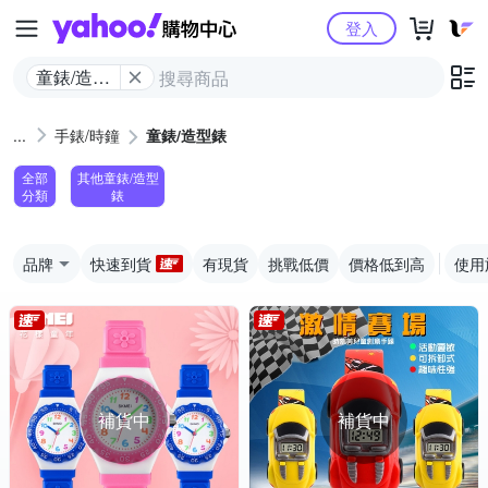
Yahoo購物中心
登入
童錶/造型
錶
手錶/時鐘
童錶/造型錶
全部
其他童錶/造型
分類
錶
品牌
快速到貨
有現貨
挑戰低價
價格低到高
使用
補貨中
補貨中