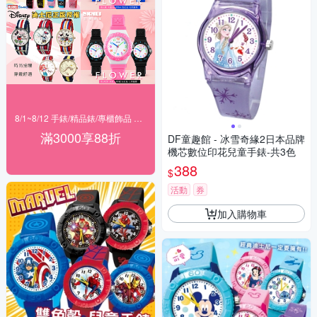
8/1~8/12 手錶/精品錶/專櫃飾品 指定商品滿$3000享88折
滿3000享88折
DF童趣館 - 冰雪奇緣2日本品牌
機芯數位印花兒童手錶-共3色
388
$
活動
券
加入購物車