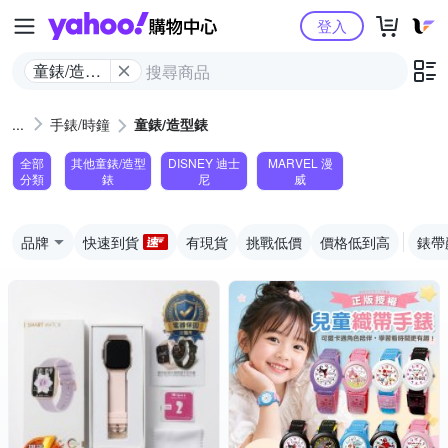
Yahoo購物中心
登入
童錶/造型
錶
手錶/時鐘
童錶/造型錶
全部
其他童錶/造型
DISNEY 迪士
MARVEL 漫
分類
錶
尼
威
品牌
快速到貨
有現貨
挑戰低價
價格低到高
錶帶