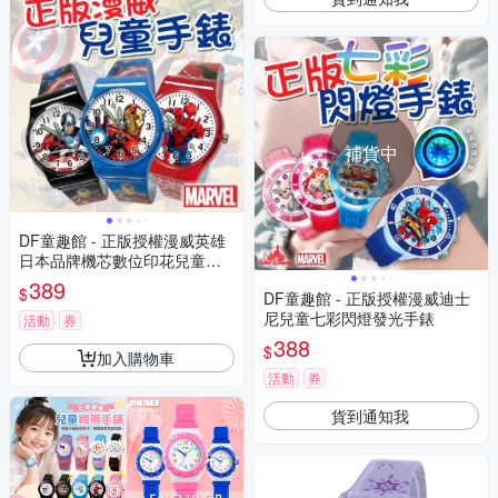
補貨中
DF童趣館 - 正版授權漫威英雄
日本品牌機芯數位印花兒童手
錶
389
$
DF童趣館 - 正版授權漫威迪士
尼兒童七彩閃燈發光手錶
活動
券
388
$
加入購物車
活動
券
貨到通知我