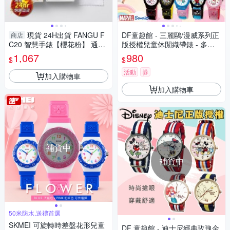
現貨 24H出貨 FANGU F
DF童趣館 - 三麗鷗/漫威系列正
商店
C20 智慧手錶【櫻花粉】 通話
版授權兒童休閒織帶錶 - 多款
運動 健康 防水 音樂控制 心率
可選
1,067
980
$
$
生日禮物 交換禮物
活動
券
加入購物車
加入購物車
補貨中
補貨中
50米防水,送禮首選
SKMEI 可旋轉時差盤花形兒童
DF 童趣館 - 迪士尼經典玫瑰金