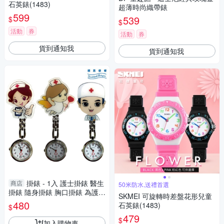
石英錶(1483)
超薄時尚織帶錶
599
539
$
$
活動
券
活動
券
貨到通知我
貨到通知我
掛錶 - 1入 護士掛錶 醫生
商店
50米防水,送禮首選
掛錶 隨身掛錶 胸口掛錶 為護理
SKMEI 可旋轉時差盤花形兒童
師與醫生設計 佩戴方便 護士錶
480
石英錶(1483)
$
[ZHCN2004]
479
$
加入購物車