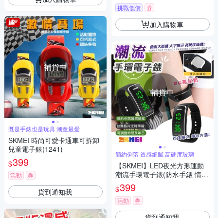
挑戰低價
券
加入購物車
補貨中
補貨中
既是手錶也是玩具 潮童最愛
SKMEI 時尚可愛卡通車可拆卸
兒童電子錶(1241)
簡約俐落 質感細膩 高硬度玻璃
399
$
【SKMEI】LED夜光方形運動
潮流手環電子錶(防水手錶 情侶
活動
券
錶 大字手錶 學生錶 運動錶 簡
399
$
貨到通知我
約手錶/1119BBK)
活動
券
貨到通知我