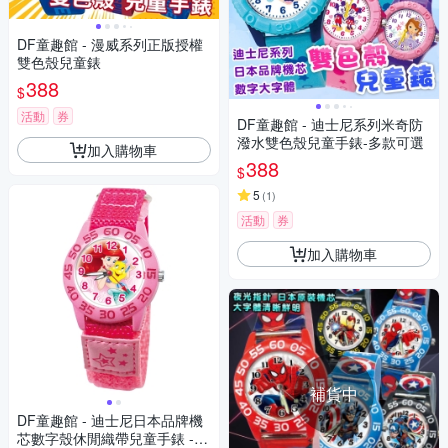
DF童趣館 - 漫威系列正版授權
雙色殼兒童錶
388
$
活動
券
DF童趣館 - 迪士尼系列米奇防
潑水雙色殼兒童手錶-多款可選
加入購物車
388
$
5
(
1
)
活動
券
加入購物車
補貨中
DF童趣館 - 迪士尼日本品牌機
芯數字殼休閒織帶兒童手錶 -