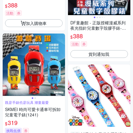
多款可選
388
$
活動
券
DF童趣館 - 正版授權漫威系列
加入購物車
夜光指針兒童數字殼膠手錶-共
5色
388
$
活動
券
貨到通知我
既是手錶也是玩具 潮童最愛
SKMEI 時尚可愛卡通車可拆卸
兒童電子錶(1241)
319
$
挑戰低價
券