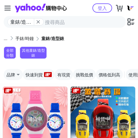
Yahoo購物中心
登入
童錶/造型
錶
手錶/時鐘
童錶/造型錶
全部
其他童錶/造型
分類
錶
品牌
快速到貨
有現貨
挑戰低價
價格低到高
使用
補貨中
補貨中