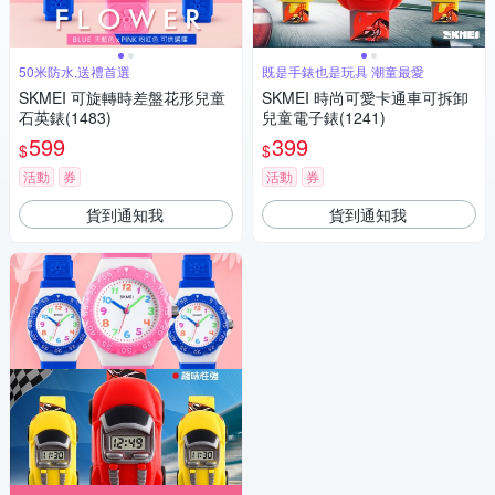
50米防水,送禮首選
既是手錶也是玩具 潮童最愛
SKMEI 可旋轉時差盤花形兒童
SKMEI 時尚可愛卡通車可拆卸
石英錶(1483)
兒童電子錶(1241)
599
399
$
$
活動
券
活動
券
貨到通知我
貨到通知我