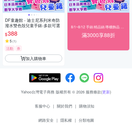
DF童趣館 - 迪士尼系列米奇防
潑水雙色殼兒童手錶-多款可選
8/1~8/12 手錶/精品錶/專櫃飾品 指定商品滿$3000享88折
388
滿3000享88折
$
5
(
1
)
活動
券
加入購物車
Yahoo台灣電子商務 版權所有 © 2026 服務條款(
更新
)
客服中心
|
關於我們
|
購物須知
網路安全
|
隱私權
|
分類地圖