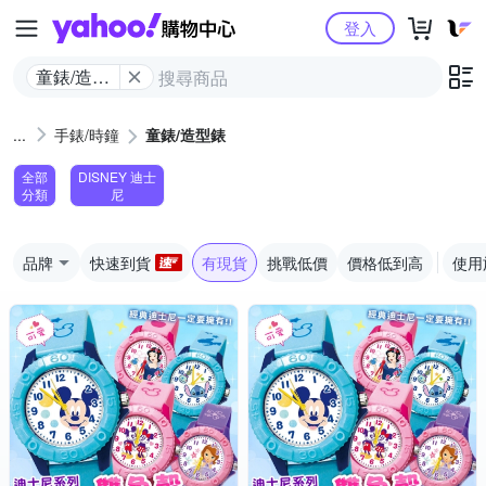
Yahoo購物中心
登入
童錶/造型
錶
手錶/時鐘
童錶/造型錶
全部
DISNEY 迪士
分類
尼
品牌
快速到貨
有現貨
挑戰低價
價格低到高
使用