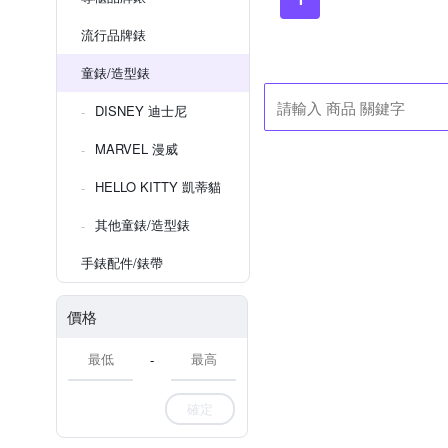
流行品牌錶
童錶/造型錶
DISNEY 迪士尼
MARVEL 漫威
HELLO KITTY 凱蒂貓
其他童錶/造型錶
手錶配件/錶帶
價格
-
確定