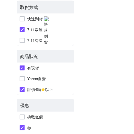
取貨方式
快速到貨
7-11常溫
7-11冷凍
商品狀況
有現貨
Yahoo自營
評價4顆
以上
優惠
挑戰低價
券