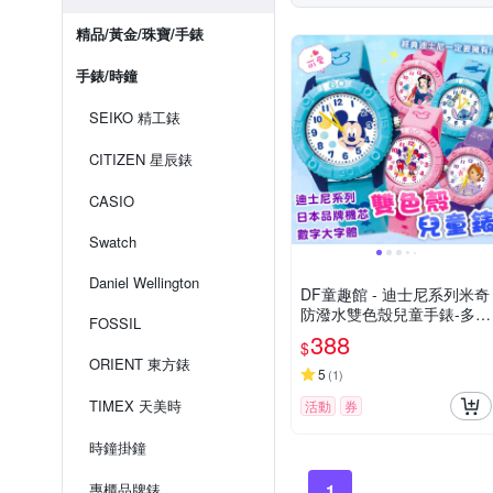
精品/黃金/珠寶/手錶
手錶/時鐘
SEIKO 精工錶
CITIZEN 星辰錶
CASIO
Swatch
Daniel Wellington
DF童趣館 - 迪士尼系列米奇
防潑水雙色殼兒童手錶-多款
FOSSIL
可選
388
$
ORIENT 東方錶
5
(
1
)
TIMEX 天美時
活動
券
時鐘掛鐘
專櫃品牌錶
1