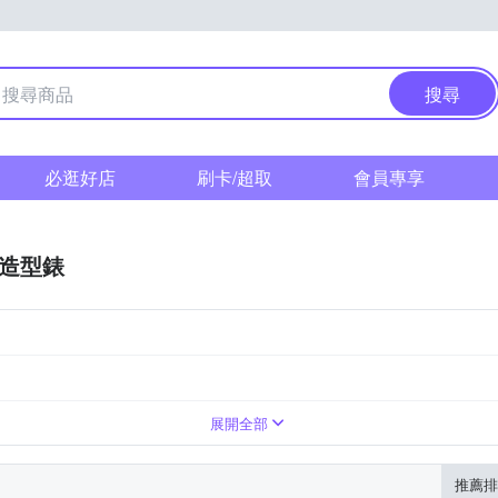
搜尋
必逛好店
刷卡/超取
會員專享
/造型錶
展開全部
推薦排