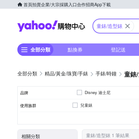
首頁
拍賣
企業/大宗採購入口
合作招商
App下載
Yahoo購物中心
童錶/造型錶
全部分類
點換券
登記送
童錶
精品/黃金/珠寶/手錶
手錶/時鐘
Disney 迪士尼
品牌
兒童錶
使用族群
品牌名稱
電池
石英錶
橡膠/塑膠/矽膠/樹脂錶帶
多色系
一般摺疊錶扣
不鏽鋼
動力來源
機芯類型
錶帶材質
錶帶顏色
錶扣
錶殼材質
童錶/造型錶 1 筆結果
相關分類