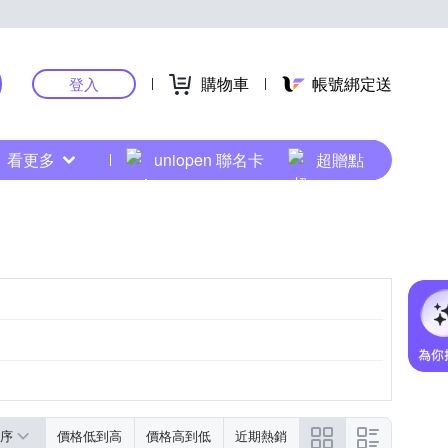
購物車
帳號綁定送
登入
看更多
uniopen 聯名卡
超贈點
序
價格低到高
價格高到低
近期熱銷