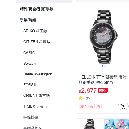
精品/黃金/珠寶/手錶
手錶/時鐘
SEIKO 精工錶
CITIZEN 星辰錶
CASIO
Swatch
Daniel Wellington
HELLO KITTY 凱蒂貓 微甜
晶鑽手錶-黑/35mm
FOSSIL
2,677
89折
$
ORIENT 東方錶
5
(
2
)
TIMEX 天美時
限時下殺
券
時鐘掛鐘
專櫃品牌錶