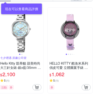
現在可以查看商品評價
補貨中
七夕禮遇 原廠公司貨
Hello Kitty 凱蒂貓 甜美時尚
HELLO KITTY 酷洛米系列
大三針女錶-銀x藍/35mm L
俏皮可愛 立體圖案手錶 淺
K703LWNA 七夕寵愛季 送
粉色 KT081LWPP1_30mm
2,100
1,062
$
$
禮推薦
5
5
(
1
)
(
1
)
活動
券
券