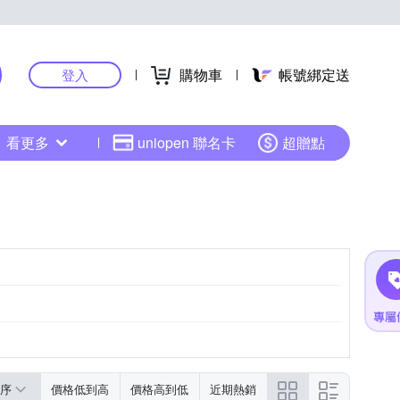
購物車
帳號綁定送
登入
看更多
uniopen 聯名卡
超贈點
序
價格低到高
價格高到低
近期熱銷