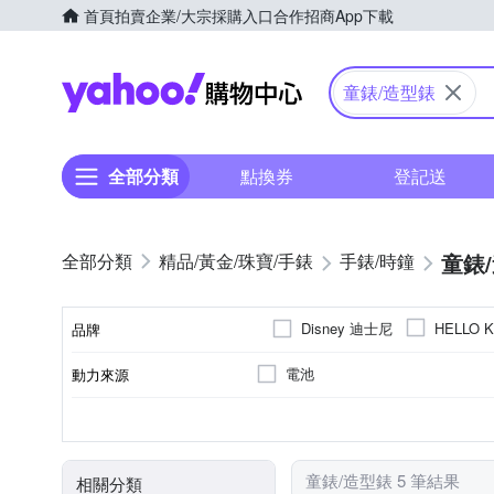
首頁
拍賣
企業/大宗採購入口
合作招商
App下載
Yahoo購物中心
童錶/造型錶
全部分類
點換券
登記送
童錶
精品/黃金/珠寶/手錶
手錶/時鐘
Disney 迪士尼
HELLO K
品牌
電池
動力來源
品牌名稱
兒童錶
石英錶
圓形
鍊帶錶帶
不鏽鋼
生活防水
女錶
合金
橡膠/塑膠/矽膠/
30米
使用族群
機芯類型
錶盤形狀
錶帶材質
錶殼材質
防水級別(米)
童錶/造型錶 5 筆結果
相關分類