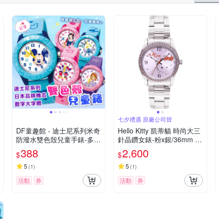
七夕禮遇 原廠公司貨
DF童趣館 - 迪士尼系列米奇
Hello Kitty 凱蒂貓 時尚大三
防潑水雙色殼兒童手錶-多款
針晶鑽女錶-粉x銀/36mm L
可選
K691LWPA-S 七夕寵愛季
388
2,600
$
$
送禮推薦
5
5
(
1
)
(
1
)
活動
券
活動
券