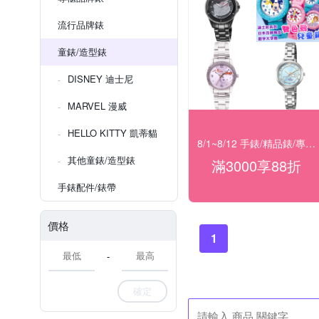
流行品牌錶
童錶/造型錶
DISNEY 迪士尼
MARVEL 漫威
HELLO KITTY 凱蒂貓
8/1~8/12 手錶/精品錶/專櫃飾品 指定商品滿$3000享88折
其他童錶/造型錶
滿3000享88折
手錶配件/錶帶
價格
1
-
確定