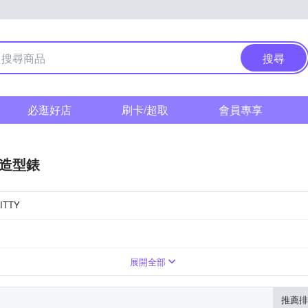
搜尋
必逛好店
刷卡/超取
會員專享
/造型錶
ITTY
樹脂錶帶
展開全部
推薦排