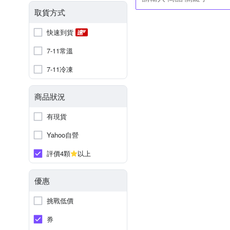
取貨方式
快速到貨
7-11常溫
7-11冷凍
商品狀況
有現貨
Yahoo自營
評價4顆
以上
優惠
挑戰低價
券