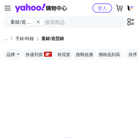
Yahoo購物中心
登入
童錶/造型
錶
手錶/時鐘
童錶/造型錶
品牌
快速到貨
有現貨
挑戰低價
價格低到高
排序